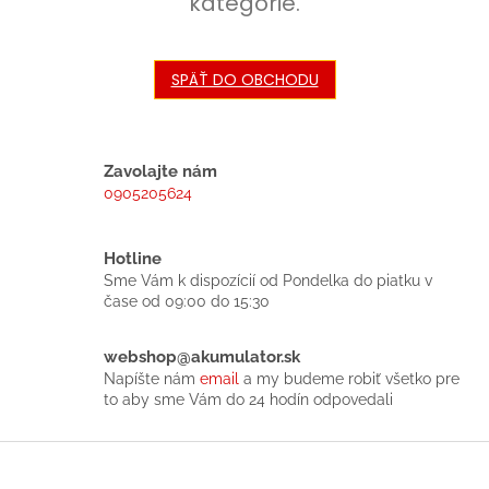
kategórie.
SPÄŤ DO OBCHODU
Zavolajte nám
0905205624
Hotline
Sme Vám k dispozícií od Pondelka do piatku v
čase od 09:00 do 15:30
webshop@akumulator.sk
Napíšte nám
email
a my budeme robiť všetko pre
to aby sme Vám do 24 hodín odpovedali
Z
á