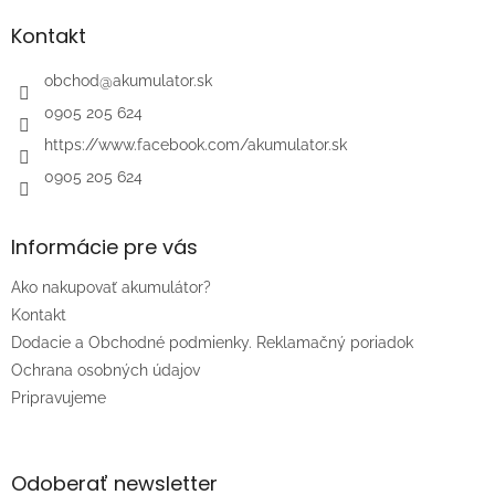
p
ä
Kontakt
t
i
obchod
@
akumulator.sk
e
0905 205 624
https://www.facebook.com/akumulator.sk
0905 205 624
Informácie pre vás
Ako nakupovať akumulátor?
Kontakt
Dodacie a Obchodné podmienky. Reklamačný poriadok
Ochrana osobných údajov
Pripravujeme
Odoberať newsletter