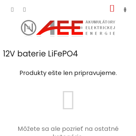
Prejsť
NÁKU
na
obsah
KOŠÍK
12V baterie LiFePO4
Produkty ešte len pripravujeme.
Môžete sa ale pozrieť na ostatné