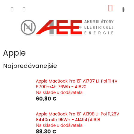
Prejsť
NÁKU
na
obsah
KOŠÍK
Apple
Najpredávanejšie
Apple MacBook Pro 15" A1707 Li-Pol 11,4V
6700mAh 76Wh - A1820
Na sklade u dodávateľa
60,80 €
Apple MacBook Pro 15" A1398 Li-Pol 11,26V
8440mAh 95Wh - A1494/A1618
Na sklade u dodávateľa
88,30 €