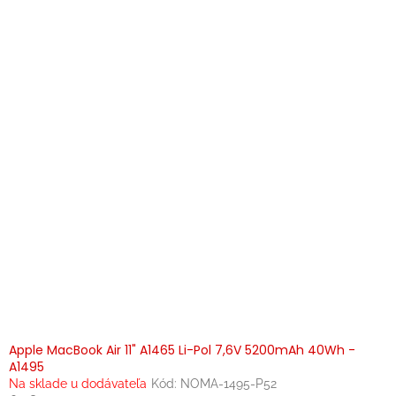
p
i
s
p
r
o
d
u
k
t
o
v
Apple MacBook Air 11" A1465 Li-Pol 7,6V 5200mAh 40Wh -
A1495
Na sklade u dodávateľa
Kód:
NOMA-1495-P52