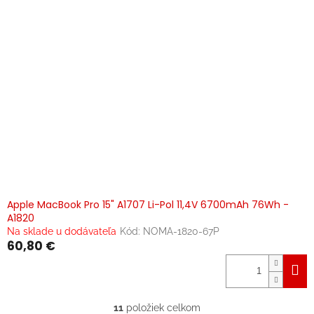
Apple MacBook Pro 15" A1707 Li-Pol 11,4V 6700mAh 76Wh -
A1820
Na sklade u dodávateľa
Kód:
NOMA-1820-67P
60,80 €
11
položiek celkom
O