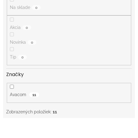
o
Na sklade
0
v
Akcia
0
Novinka
0
Tip
0
Značky
Avacom
11
Zobrazených položiek:
11
V
ý