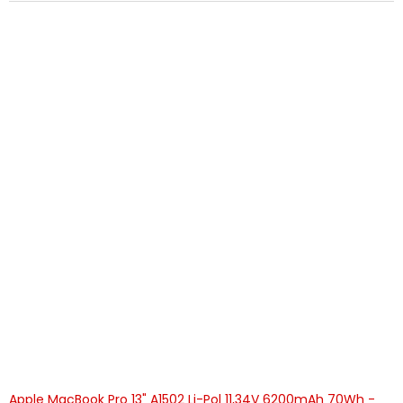
Apple MacBook Pro 13" A1502 Li-Pol 11,34V 6200mAh 70Wh -