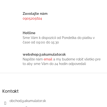
v
l
á
Zavolajte nám
d
0905205624
a
c
i
Hotline
e
Sme Vám k dispozícií od Pondelka do piatku v
p
čase od 09:00 do 15:30
r
v
k
webshop@akumulator.sk
y
Napíšte nám
email
a my budeme robiť všetko pre
v
to aby sme Vám do 24 hodín odpovedali
ý
p
Z
i
á
s
p
u
ä
Kontakt
t
i
obchod
@
akumulator.sk
e