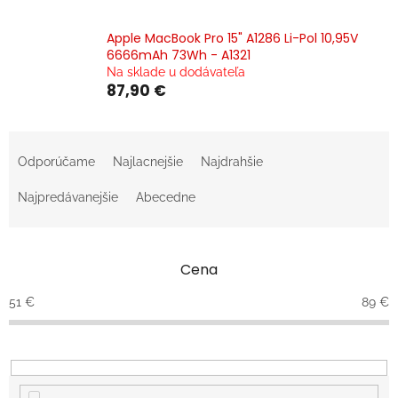
Apple MacBook Pro 15" A1286 Li-Pol 10,95V
6666mAh 73Wh - A1321
Na sklade u dodávateľa
87,90 €
R
a
Odporúčame
Najlacnejšie
Najdrahšie
d
e
Najpredávanejšie
Abecedne
n
i
e
Cena
p
r
51
€
89
€
o
d
u
k
t