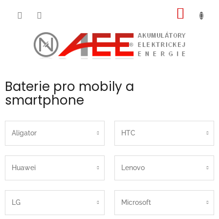
Prejsť
NÁKU
na
obsah
KOŠÍK
Baterie pro mobily a
smartphone
Aligator
HTC
Huawei
Lenovo
LG
Microsoft