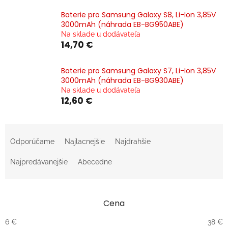
Baterie pro Samsung Galaxy S8, Li-Ion 3,85V
3000mAh (náhrada EB-BG950ABE)
Na sklade u dodávateľa
14,70 €
Baterie pro Samsung Galaxy S7, Li-Ion 3,85V
3000mAh (náhrada EB-BG930ABE)
Na sklade u dodávateľa
12,60 €
R
a
Odporúčame
Najlacnejšie
Najdrahšie
d
e
Najpredávanejšie
Abecedne
n
i
e
Cena
p
r
6
€
38
€