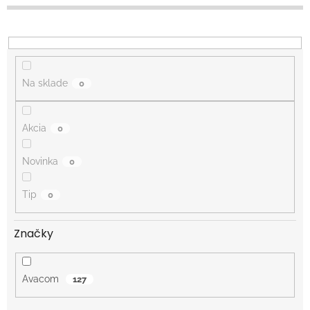
o
d
u
k
t
o
Na sklade
0
v
Akcia
0
Novinka
0
Tip
0
Značky
Avacom
127