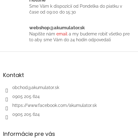
v
Sme Vám k dispozícií od Pondelka do piatku v
k
čase od 09:00 do 15:30
y
v
ý
webshop@akumulator.sk
p
Napíšte nám
email
a my budeme robiť všetko pre
i
to aby sme Vám do 24 hodín odpovedali
s
u
Z
á
p
ä
Kontakt
t
i
obchod
@
akumulator.sk
e
0905 205 624
https://www.facebook.com/akumulator.sk
0905 205 624
Informácie pre vás