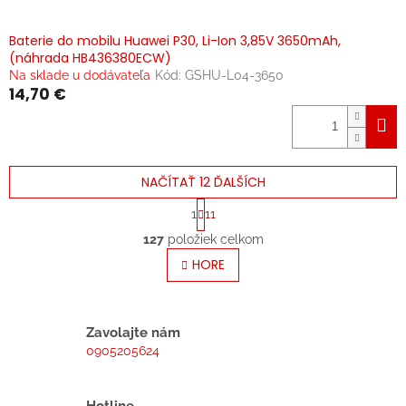
Baterie do mobilu Huawei P30, Li-Ion 3,85V 3650mAh,
(náhrada HB436380ECW)
Na sklade u dodávateľa
Kód:
GSHU-L04-3650
14,70 €
NAČÍTAŤ 12 ĎALŠÍCH
S
1
11
t
O
r
127
položiek celkom
v
á
l
HORE
n
á
k
o
d
v
a
a
c
Zavolajte nám
n
i
0905205624
i
e
e
p
r
Hotline