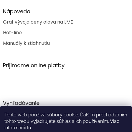
Nápoveda
Graf vývoja ceny olova na LME
Hot-line
Manuály k stiahnutiu
Prijímame online platby
Vyhľadávanie
Tento web používa súbory cookie. Ďalším prechádzaním
HĽADAŤ
tohto webu vyjadrujete súhlas s ich používaním. Viac
informácií
tu
.