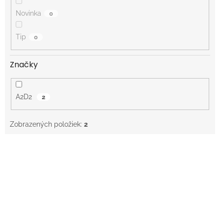
Novinka
0
Tip
0
Značky
A2D2
2
Zobrazených položiek:
2
V
ý
p
i
s
p
r