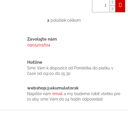
2
položiek celkom
O
v
l
á
Zavolajte nám
d
0905205624
a
c
i
Hotline
e
Sme Vám k dispozícií od Pondelka do piatku v
p
čase od 09:00 do 15:30
r
v
k
webshop@akumulator.sk
y
Napíšte nám
email
a my budeme robiť všetko pre
v
to aby sme Vám do 24 hodín odpovedali
ý
p
Z
i
á
s
p
u