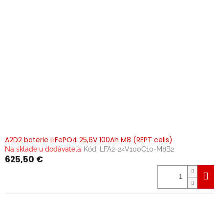
o
d
u
k
t
o
v
A2D2 baterie LiFePO4 25,6V 100Ah M8 (REPT cells)
Na sklade u dodávateľa
Kód:
LFA2-24V100C10-M8B2
625,50 €