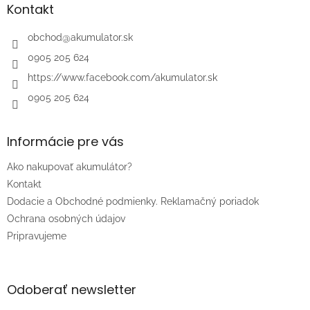
ä
Kontakt
t
i
obchod
@
akumulator.sk
e
0905 205 624
https://www.facebook.com/akumulator.sk
0905 205 624
Informácie pre vás
Ako nakupovať akumulátor?
Kontakt
Dodacie a Obchodné podmienky. Reklamačný poriadok
Ochrana osobných údajov
Pripravujeme
Odoberať newsletter