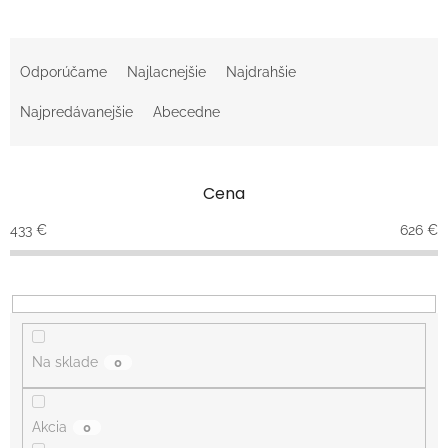
R
a
Odporúčame
Najlacnejšie
Najdrahšie
d
e
Najpredávanejšie
Abecedne
n
i
e
Cena
p
r
433
€
626
€
o
d
u
k
t
o
Na sklade
0
v
Akcia
0