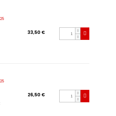
525
33,50 €
525
26,50 €
x