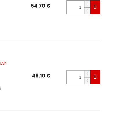
54,70 €
5mAh
46,10 €
g