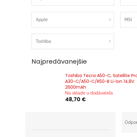
Apple
MSI
Toshiba
Najpredávanejšie
Toshiba Tecra A50-C, Satellite Pr
A30-C/A50-C/R50-B Li-Ion 14,8V
2600mAh
Na sklade u dodávateľa
48,70 €
B
R
o
a
Odpo
č
d
n
e