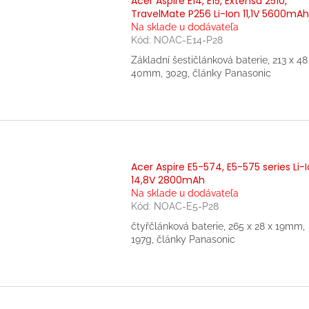
Acer Aspire E14, E15, Extensa 2510,
TravelMate P256 Li-Ion 11,1V 5600mAh
Na sklade u dodávateľa
Kód:
NOAC-E14-P28
Základní šestičlánková baterie, 213 x 48
40mm, 302g, články Panasonic
Acer Aspire E5-574, E5-575 series Li-
14,8V 2800mAh
Na sklade u dodávateľa
Kód:
NOAC-E5-P28
čtyřčlánková baterie, 265 x 28 x 19mm,
197g, články Panasonic