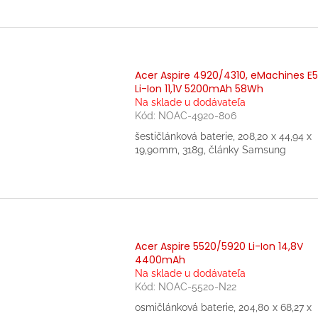
Acer Aspire 4920/4310, eMachines E
Li-Ion 11,1V 5200mAh 58Wh
Na sklade u dodávateľa
Kód:
NOAC-4920-806
šestičlánková baterie, 208,20 x 44,94 x
19,90mm, 318g, články Samsung
Acer Aspire 5520/5920 Li-Ion 14,8V
4400mAh
Na sklade u dodávateľa
Kód:
NOAC-5520-N22
osmičlánková baterie, 204,80 x 68,27 x