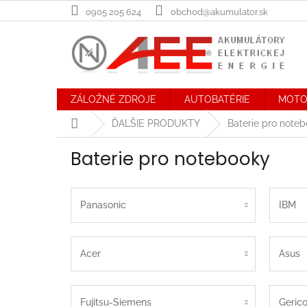
Prejsť
0905 205 624
obchod@akumulator.sk
na
obsah
ZÁLOŽNÉ ZDROJE
AUTOBATÉRIE
MOTO
Domov
ĎALŠIE PRODUKTY
Baterie pro note
Baterie pro notebooky
Panasonic
IBM
Acer
Asus
Fujitsu-Siemens
Geric