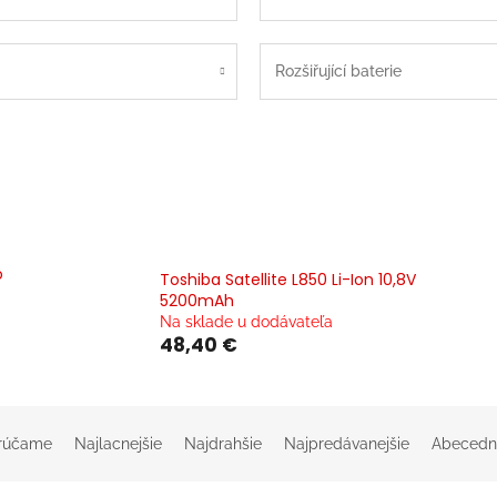
Rozšiřující baterie
o
Toshiba Satellite L850 Li-Ion 10,8V
5200mAh
Na sklade u dodávateľa
48,40 €
rúčame
Najlacnejšie
Najdrahšie
Najpredávanejšie
Abecedn