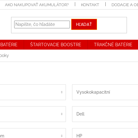
AKO NAKUPOVAŤ AKUMULÁTOR?
KONTAKT
DODACIE A 
HĽADAŤ
BATÉRIE
ŠTARTOVACIE BOOSTRE
TRAKČNÉ BATÉRIE
booky
Vysokokapacitní
Dell
om
HP