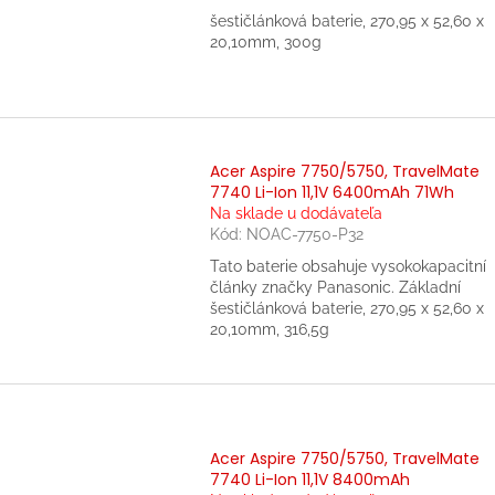
šestičlánková baterie, 270,95 x 52,60 x
20,10mm, 300g
Acer Aspire 7750/5750, TravelMate
7740 Li-Ion 11,1V 6400mAh 71Wh
Na sklade u dodávateľa
Kód:
NOAC-7750-P32
Tato baterie obsahuje vysokokapacitní
články značky Panasonic. Základní
šestičlánková baterie, 270,95 x 52,60 x
20,10mm, 316,5g
Acer Aspire 7750/5750, TravelMate
7740 Li-Ion 11,1V 8400mAh