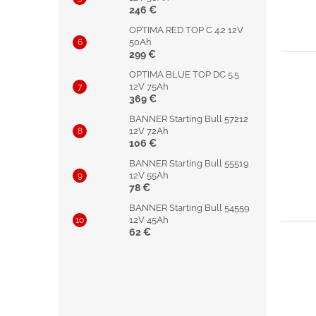
246 €
OPTIMA RED TOP C 4.2 12V
50Ah
299 €
OPTIMA BLUE TOP DC 5.5
12V 75Ah
369 €
BANNER Starting Bull 57212
12V 72Ah
106 €
BANNER Starting Bull 55519
12V 55Ah
78 €
BANNER Starting Bull 54559
12V 45Ah
62 €