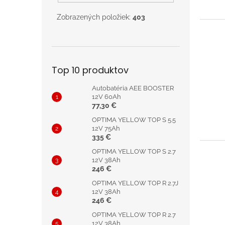
Zobrazených položiek:
403
Top 10 produktov
Autobatéria AEE BOOSTER
12V 60Ah
77,30 €
OPTIMA YELLOW TOP S 5.5
12V 75Ah
335 €
OPTIMA YELLOW TOP S 2.7
12V 38Ah
246 €
OPTIMA YELLOW TOP R 2.7J
12V 38Ah
246 €
OPTIMA YELLOW TOP R 2.7
12V 38Ah