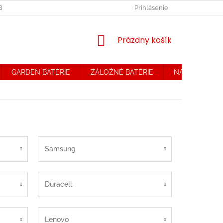
OBCHODNÉ PODMIENKY. REKLAMAČNÝ PORIADOK
Prihlásenie
OCHRANA OSOB
NÁKUPNÝ
Prázdny košík
KOŠÍK
GARDEN BATÉRIE
ZÁLOŽNÉ BATÉRIE
NABÍJAČKY
Samsung
Duracell
Lenovo