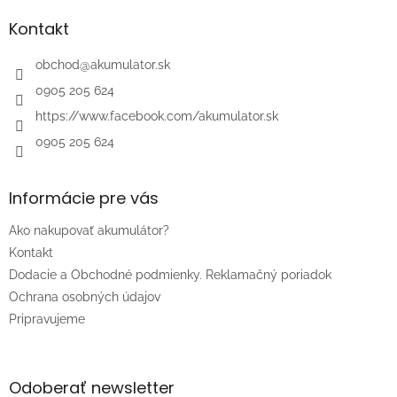
p
ä
Kontakt
t
i
obchod
@
akumulator.sk
e
0905 205 624
https://www.facebook.com/akumulator.sk
0905 205 624
Informácie pre vás
Ako nakupovať akumulátor?
Kontakt
Dodacie a Obchodné podmienky. Reklamačný poriadok
Ochrana osobných údajov
Pripravujeme
Odoberať newsletter