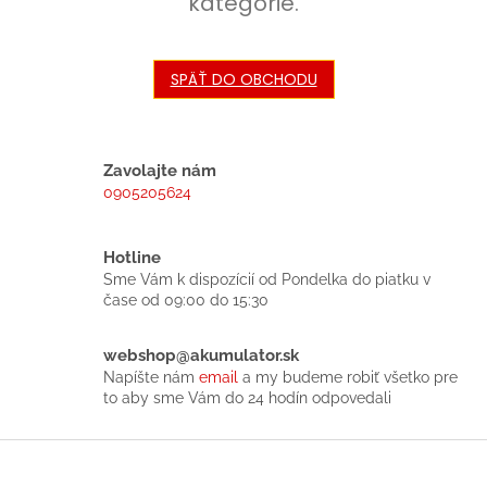
kategórie.
SPÄŤ DO OBCHODU
Zavolajte nám
0905205624
Hotline
Sme Vám k dispozícií od Pondelka do piatku v
čase od 09:00 do 15:30
webshop@akumulator.sk
Napíšte nám
email
a my budeme robiť všetko pre
to aby sme Vám do 24 hodín odpovedali
Z
á