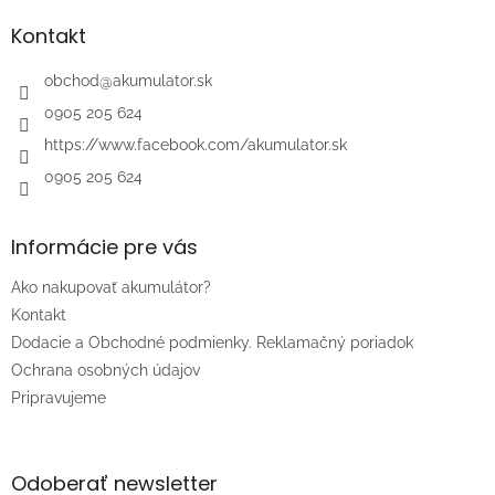
p
ä
Kontakt
t
i
obchod
@
akumulator.sk
e
0905 205 624
https://www.facebook.com/akumulator.sk
0905 205 624
Informácie pre vás
Ako nakupovať akumulátor?
Kontakt
Dodacie a Obchodné podmienky. Reklamačný poriadok
Ochrana osobných údajov
Pripravujeme
Odoberať newsletter