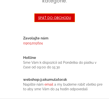
kategórie.
SPÄŤ DO OBCHODU
Zavolajte nám
0905205624
Hotline
Sme Vám k dispozícií od Pondelka do piatku v
čase od 09:00 do 15:30
webshop@akumulator.sk
Napíšte nám
email
a my budeme robiť všetko pre
to aby sme Vám do 24 hodín odpovedali
Z
á