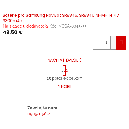
Baterie pro Samsung NaviBot SR8845, SR8846 Ni-MH 14,4V
3300mAh
Na sklade u dodávateľa
Kód:
VCSA-8845-33H
49,50 €
NAČÍTAŤ ĎALŠIE 3
S
1
2
t
O
r
15
položiek celkom
v
á
l
HORE
n
á
k
o
d
v
a
a
c
Zavolajte nám
n
i
0905205624
i
e
e
p