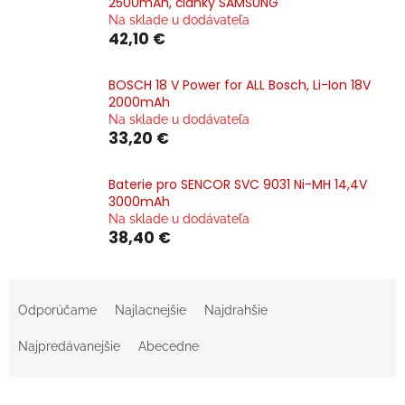
2500mAh, články SAMSUNG
Na sklade u dodávateľa
42,10 €
BOSCH 18 V Power for ALL Bosch, Li-Ion 18V
2000mAh
Na sklade u dodávateľa
33,20 €
Baterie pro SENCOR SVC 9031 Ni-MH 14,4V
3000mAh
Na sklade u dodávateľa
38,40 €
R
a
Odporúčame
Najlacnejšie
Najdrahšie
d
e
Najpredávanejšie
Abecedne
n
i