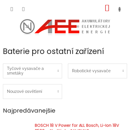
Prejsť
NÁKU
na
obsah
KOŠÍK
Baterie pro ostatní zařízení
Tyčové vysavače a
Robotické vysavače
smetáky
Nouzové osvětlení
Najpredávanejšie
BOSCH 18 V Power for ALL Bosch, Li-Ion 18V