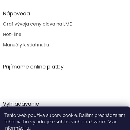
Nápoveda
Graf vývoja ceny olova na LME
Hot-line
Manuály k stiahnutiu
Prijímame online platby
Vyhľadávanie
Tento web používa súbory cookie. Ďalším prechádzaním
HĽADAŤ
tohto webu vyjadrujete súhlas s ich používaním. Viac
informácií
tu
.