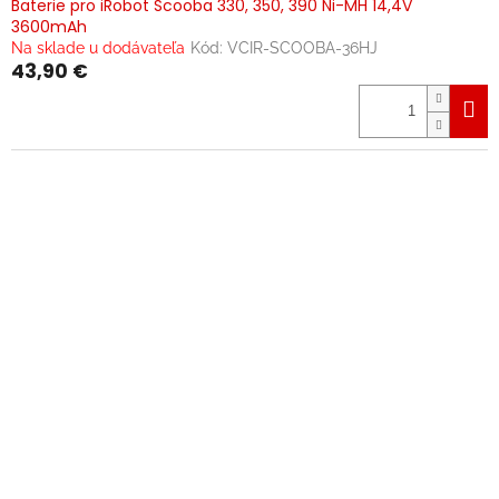
Baterie pro iRobot Scooba 330, 350, 390 Ni-MH 14,4V
3600mAh
Na sklade u dodávateľa
Kód:
VCIR-SCOOBA-36HJ
43,90 €