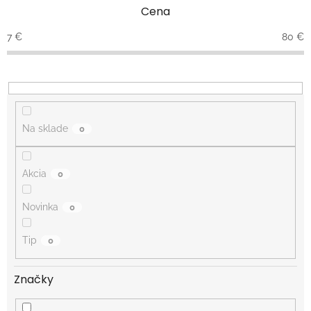
e
Cena
p
r
7
€
80
€
o
d
u
k
t
o
Na sklade
0
v
Akcia
0
Novinka
0
Tip
0
Značky