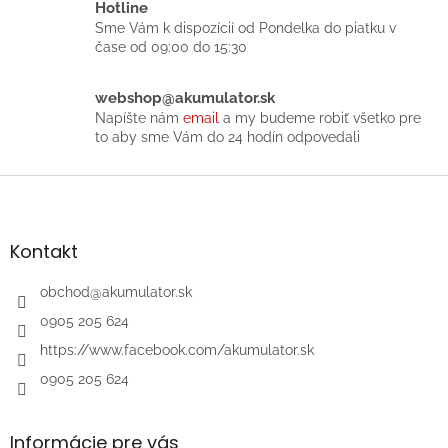
r
Hotline
v
Sme Vám k dispozícií od Pondelka do piatku v
k
čase od 09:00 do 15:30
y
v
ý
webshop@akumulator.sk
p
Napíšte nám
email
a my budeme robiť všetko pre
i
to aby sme Vám do 24 hodín odpovedali
s
u
Z
á
p
ä
Kontakt
t
i
obchod
@
akumulator.sk
e
0905 205 624
https://www.facebook.com/akumulator.sk
0905 205 624
Informácie pre vás