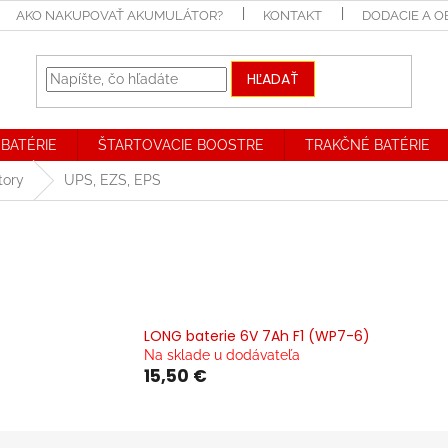
AKO NAKUPOVAŤ AKUMULÁTOR?
KONTAKT
DODACIE A 
HĽADAŤ
BATÉRIE
ŠTARTOVACIE BOOSTRE
TRAKČNÉ BATÉRIE
tory
UPS, EZS, EPS
LONG baterie 6V 7Ah F1 (WP7-6)
Na sklade u dodávateľa
15,50 €