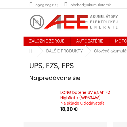
Prejsť
0905 205 624
obchod@akumulator.sk
na
obsah
ZÁLOŽNÉ ZDROJE
AUTOBATÉRIE
MOTO
Domov
ĎALŠIE PRODUKTY
Olověné akumulá
UPS, EZS, EPS
Najpredávanejšie
LONG baterie 6V 8,5Ah F2
HighRate (WP634W)
Na sklade u dodávateľa
18,20 €
B
R