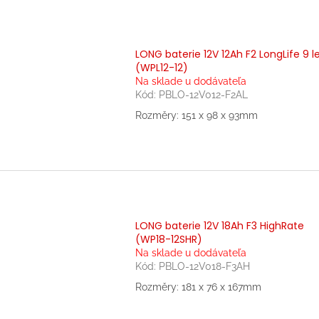
LONG baterie 12V 12Ah F2 LongLife 9 l
(WPL12-12)
Na sklade u dodávateľa
Kód:
PBLO-12V012-F2AL
Rozměry: 151 x 98 x 93mm
LONG baterie 12V 18Ah F3 HighRate
(WP18-12SHR)
Na sklade u dodávateľa
Kód:
PBLO-12V018-F3AH
Rozměry: 181 x 76 x 167mm