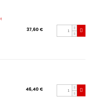
et
37,60 €
46,40 €