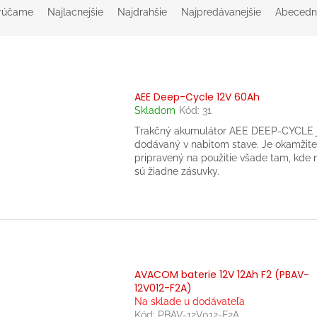
rúčame
Najlacnejšie
Najdrahšie
Najpredávanejšie
Abecedn
AEE Deep-Cycle 12V 60Ah
Skladom
Kód:
31
Trakčný akumulátor AEE DEEP-CYCLE 
dodávaný v nabitom stave. Je okamžite
pripravený na použitie všade tam, kde 
sú žiadne zásuvky.
AVACOM baterie 12V 12Ah F2 (PBAV-
12V012-F2A)
Na sklade u dodávateľa
Kód:
PBAV-12V012-F2A