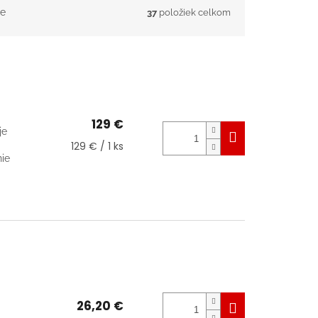
e
37
položiek celkom
129 €
je
Jednotková
129 € / 1 ks
cena:
nie
26,20 €