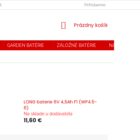
OBCHODNÉ PODMIENKY. REKLAMAČNÝ PORIADOK
Prihlásenie
OCHRANA OSOB
NÁKUPNÝ
Prázdny košík
KOŠÍK
GARDEN BATÉRIE
ZÁLOŽNÉ BATÉRIE
NABÍJAČKY
LONG baterie 6V 4,5Ah F1 (WP4.5-
6)
Na sklade u dodávateľa
11,60 €