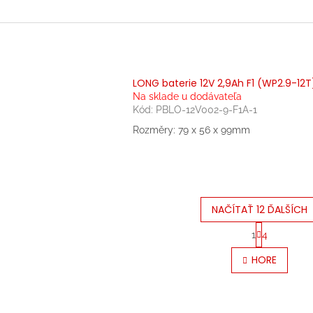
LONG baterie 12V 2,9Ah F1 (WP2.9-12T
Na sklade u dodávateľa
Kód:
PBLO-12V002-9-F1A-1
Rozměry: 79 x 56 x 99mm
NAČÍTAŤ 12 ĎALŠÍCH
S
1
4
t
O
r
v
HORE
á
l
n
á
k
d
o
a
v