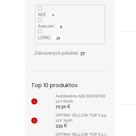
AEE
1
Avacom
5
LONG
31
Zobrazených položiek:
37
Top 10 produktov
Autobatéria AEE BOOSTER
12V 60Ah
77,30 €
OPTIMA YELLOW TOP S 5.5
12V 75Ah
335 €
OPTIMA YELLOW TOP S 2.7