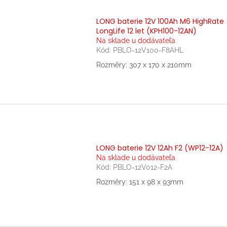
LONG baterie 12V 100Ah M6 HighRate
LongLife 12 let (KPH100-12AN)
Na sklade u dodávateľa
Kód:
PBLO-12V100-F8AHL
Rozměry: 307 x 170 x 210mm
LONG baterie 12V 12Ah F2 (WP12-12A)
Na sklade u dodávateľa
Kód:
PBLO-12V012-F2A
Rozměry: 151 x 98 x 93mm