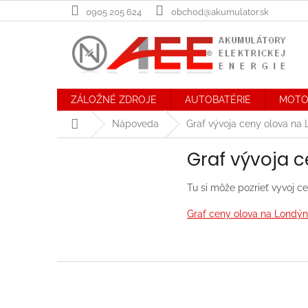
Prejsť
0905 205 624
obchod@akumulator.sk
na
obsah
ZÁLOŽNÉ ZDROJE
AUTOBATÉRIE
MOTO
Domov
Nápoveda
Graf vývoja ceny olova na
Graf vývoja 
Tu si môže pozrieť vyvoj c
Graf ceny olova na Londýn
Z
á
p