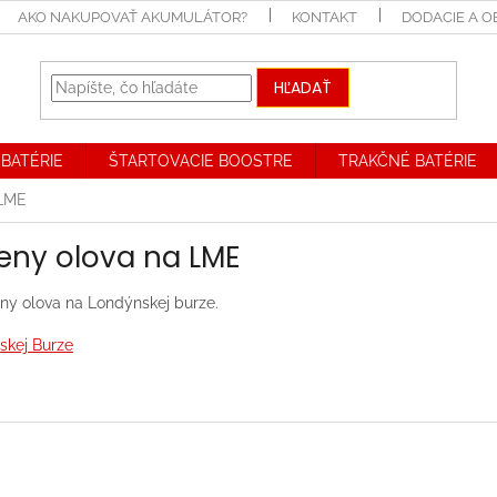
AKO NAKUPOVAŤ AKUMULÁTOR?
KONTAKT
DODACIE A 
HĽADAŤ
BATÉRIE
ŠTARTOVACIE BOOSTRE
TRAKČNÉ BATÉRIE
 LME
ceny olova na LME
eny olova na Londýnskej burze.
skej Burze