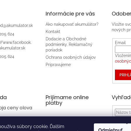
Informácie pre vás
Odober
Ako nakupovať akumulátor?
Vložte sv
od
@
akumulator.sk
nových pr
Kontakt
205 624
Dodacie a Obchodné
://www.facebook.
Email
podmienky. Reklamačný
kumulator.sk
poriadok
Vložení
205 624
Ochrana osobných údajov
osobnýc
Pripravujeme
PRIHL
da
Prijímame online
Vyhľad
platby
oja ceny olova
oužíva súbory cookie. Ďalším
Odmietnuť