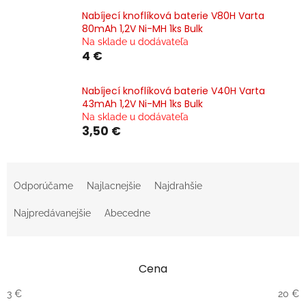
Nabíjecí knoflíková baterie V80H Varta
80mAh 1,2V Ni-MH 1ks Bulk
Na sklade u dodávateľa
4 €
Nabíjecí knoflíková baterie V40H Varta
43mAh 1,2V Ni-MH 1ks Bulk
Na sklade u dodávateľa
3,50 €
R
a
Odporúčame
Najlacnejšie
Najdrahšie
d
e
Najpredávanejšie
Abecedne
n
i
e
Cena
p
r
3
€
20
€
o