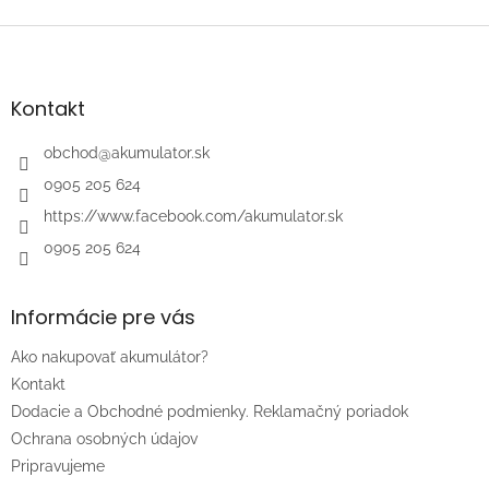
ý
p
Z
i
á
s
p
u
ä
Kontakt
t
i
obchod
@
akumulator.sk
e
0905 205 624
https://www.facebook.com/akumulator.sk
0905 205 624
Informácie pre vás
Ako nakupovať akumulátor?
Kontakt
Dodacie a Obchodné podmienky. Reklamačný poriadok
Ochrana osobných údajov
Pripravujeme