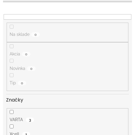
d
u
k
t
o
Na sklade
0
v
Akcia
0
Novinka
0
Tip
0
Značky
VARTA
3
Xcell
1