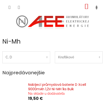
Prejsť
NÁKU
na
obsah
KOŠÍK
Ni-Mh
C, D
Knoflíkové
Najpredávanejšie
Nabíjecí průmyslová baterie D Xcell
9000mAh 1,2V Ni-MH 1ks Bulk
Na sklade u dodávateľa
19,50 €