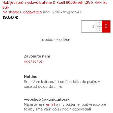
Nabíjecí průmyslová baterie D Xcell 9000mAh 1,2V Ni-MH 1ks
Bulk
Na sklade u dodávateľa
Kód:
SPXC-20-9000-HD
19,50 €
4
položiek celkom
O
v
l
á
Zavolajte nám
d
0905205624
a
c
i
Hotline
e
Sme Vám k dispozícií od Pondelka do piatku v
p
čase od 09:00 do 15:30
r
v
k
webshop@akumulator.sk
y
Napíšte nám
email
a my budeme robiť všetko pre
v
to aby sme Vám do 24 hodín odpovedali