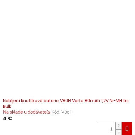
Nabíjecí knoflíková baterie V80H Varta 80mAh 1,2V Ni-MH 1ks
Bulk
Na sklade u dodávateľa
Kód:
V80H
4 €