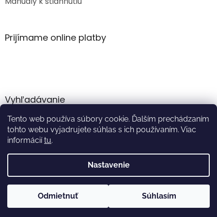
Manuály k stiahnutiu
Prijímame online platby
Vyhľadávanie
Tento web používa súbory cookie. Ďalším prechádzaním
HĽADAŤ
tohto webu vyjadrujete súhlas s ich používaním. Viac
informácií
tu
.
Nastavenie
Vytvoril Shoptet
Odmietnuť
Súhlasím
Copyright 2026
Akumulator.sk
. Všetky práva vyhradené.