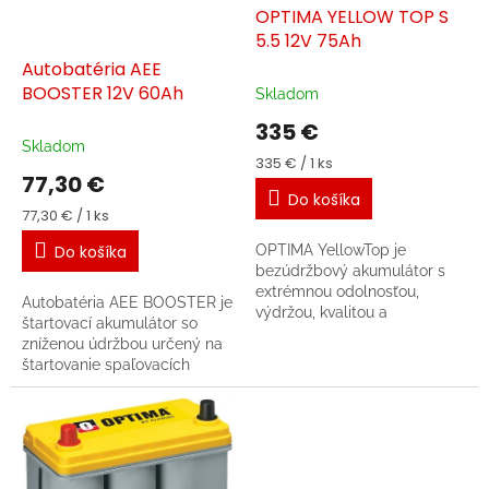
é
OPTIMA YELLOW TOP S
5.5 12V 75Ah
r
Autobatéria AEE
i
BOOSTER 12V 60Ah
Skladom
e
335 €
p
Skladom
Jednotková
335 € / 1 ks
r
77,30 €
cena:
e
Do košíka
Jednotková
77,30 € / 1 ks
n
cena:
OPTIMA YellowTop je
Do košíka
o
bezúdržbový akumulátor s
t
extrémnou odolnosťou,
Autobatéria AEE BOOSTER je
výdržou, kvalitou a
e
štartovací akumulátor so
štartovacím výkonom. Jeho
zníženou údržbou určený na
b
jedinečná architektúra
štartovanie spaľovacích
spojená s technológiou AGM
o
motorov a napájanie
mu zaručuje...
palubných sietí vozidiel
o
staršej výroby. Autobatéria...
k
y