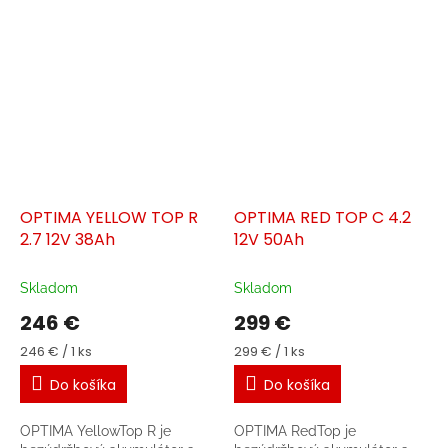
jedinečná architektúra
jedinečná architektúra
í
spojená s technológiou AGM
spojená s technológiou AGM
s
mu zaručuje...
mu zaručuje...
t
r
OPTIMA YELLOW TOP R
OPTIMA RED TOP C 4.2
2.7 12V 38Ah
12V 50Ah
Skladom
Skladom
246 €
299 €
Jednotková
Jednotková
246 € / 1 ks
299 € / 1 ks
cena:
cena:
Do košíka
Do košíka
OPTIMA YellowTop R je
OPTIMA RedTop je