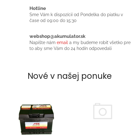
,
Hotline
m
Sme Vám k dispozícií od Pondelka do piatku v
o
čase od 09:00 do 15:30
t
webshop@akumulator.sk
o
Napíšte nám
email
a my budeme robiť všetko pre
b
to aby sme Vám do 24 hodín odpovedali
a
t
é
Nové v našej ponuke
r
i
e
,
b
a
t