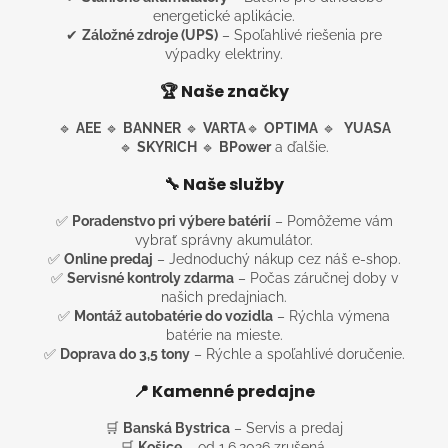
energetické aplikácie.
✔
Záložné zdroje (UPS)
– Spoľahlivé riešenia pre
výpadky elektriny.
🏆 Naše značky
🔹
AEE
🔹
BANNER
🔹
VARTA
🔹
OPTIMA
🔹
YUASA
🔹
SKYRICH
🔹
BPower
a ďalšie.
🔧 Naše služby
✅
Poradenstvo pri výbere batérií
– Pomôžeme vám
vybrať správny akumulátor.
✅
Online predaj
– Jednoduchý nákup cez náš e-shop.
✅
Servisné kontroly zdarma
– Počas záručnej doby v
našich predajniach.
✅
Montáž autobatérie do vozidla
– Rýchla výmena
batérie na mieste.
✅
Doprava do 3,5 tony
– Rýchle a spoľahlivé doručenie.
📍 Kamenné predajne
🛒
Banská Bystrica
– Servis a predaj
🛒
Košice
– od 1.6.2026 zrušená