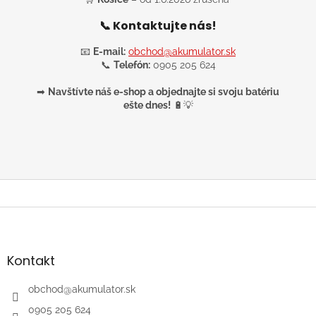
📞 Kontaktujte nás!
📧
E-mail:
obchod@akumulator.sk
📞
Telefón:
0905 205 624
➡
Navštívte náš e-shop a objednajte si svoju batériu
ešte dnes!
🔋💡
Z
á
p
ä
Kontakt
t
i
obchod
@
akumulator.sk
e
0905 205 624