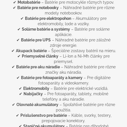
✔
Motobatérie
– Batérie pre motocykle rôznych typov.
✔
Batérie pre notebooky
– Náhradné batérie pre rôzne
modely notebookov.
✔
Batérie pre elektropohon
– Akumulátory pre
elektromobily, lode a vozíky.
✔
Solárne batérie a systémy
– Batérie pre solárne
aplikácie.
✔
Batérie pre UPS
– Náhradné batérie pre záložné
zdroje energie.
✔
Akupack batérie
– Špeciálne zostavy batérií na mieru.
✔
Priemyselné články
– Li-Ion a Ni-Mh články pre
priemysel.
✔
Batérie pre aku náradie
– Náhradné batérie pre rôzne
značky aku náradia.
✔
Batérie pre fotoaparáty a kamery
– Pre digitálne
fotoaparáty a videokamery.
✔
Elektromobily
– Batérie pre elektrické vozidlá.
✔
Nabíjačky
– Pre fotoaparáty, tablety, mobilné
telefóny a aku náradie.
✔
Olovnaté akumulátory
– Spoľahlivé batérie pre rôzne
použitia.
✔
Príslušenstvo pre batérie
– Káble, svorky, testery,
prepojovacie konektory.
✔
Staničné akumulátory
– Batérie pre dlhodobé