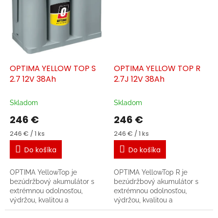
a
e
l
e
k
OPTIMA YELLOW TOP S
OPTIMA YELLOW TOP R
t
2.7 12V 38Ah
2.7J 12V 38Ah
r
o
Skladom
Skladom
p
246 €
246 €
o
Jednotková
Jednotková
246 € / 1 ks
246 € / 1 ks
h
cena:
cena:
Do košíka
Do košíka
o
n
OPTIMA YellowTop je
OPTIMA YellowTop R je
,
bezúdržbový akumulátor s
bezúdržbový akumulátor s
extrémnou odolnosťou,
extrémnou odolnosťou,
p
výdržou, kvalitou a
výdržou, kvalitou a
r
štartovacím výkonom. Jeho
štartovacím výkonom. Jeho