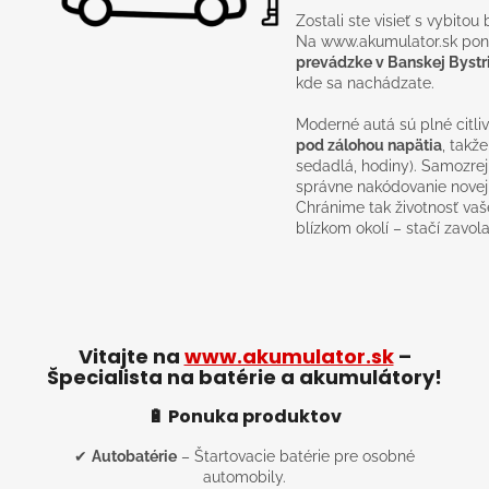
Zostali ste visieť s vybito
Na www.akumulator.sk p
prevádzke v Banskej Bystri
kde sa nachádzate.
Moderné autá sú plné citliv
pod zálohou napätia
, takž
sedadlá, hodiny). Samozre
správne nakódovanie novej
Chránime tak životnosť vaše
blízkom okolí – stačí zavol
Vitajte na
www.akumulator.sk
–
Špecialista na batérie a akumulátory!
🔋 Ponuka produktov
✔
Autobatérie
– Štartovacie batérie pre osobné
automobily.