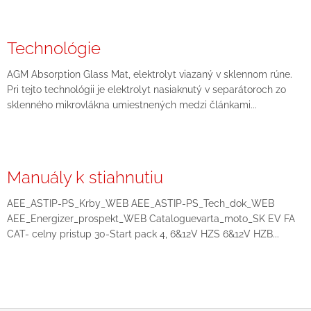
Technológie
AGM Absorption Glass Mat, elektrolyt viazaný v sklennom rúne.
Pri tejto technológii je elektrolyt nasiaknutý v separátoroch zo
sklenného mikrovlákna umiestnených medzi článkami...
Manuály k stiahnutiu
AEE_ASTIP-PS_Krby_WEB AEE_ASTIP-PS_Tech_dok_WEB
AEE_Energizer_prospekt_WEB Cataloguevarta_moto_SK EV FA
CAT- celny pristup 30-Start pack 4, 6&12V HZS 6&12V HZB...