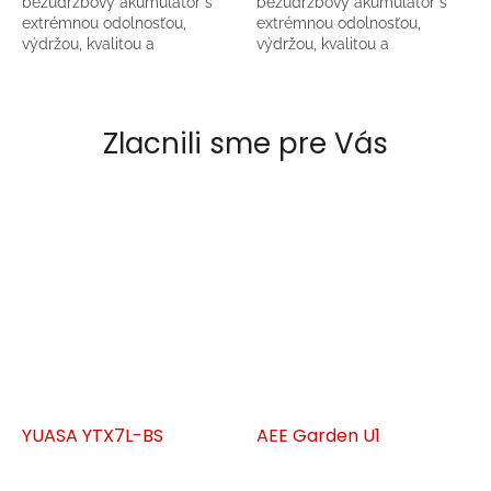
bezúdržbový akumulátor s
bezúdržbový akumulátor s
extrémnou odolnosťou,
extrémnou odolnosťou,
výdržou, kvalitou a
výdržou, kvalitou a
štartovacím výkonom. Jeho
štartovacím výkonom. Jeho
jedinečná architektúra
jedinečná architektúra
spojená s technológiou AGM
spojená s technológiou AGM
mu zaručuje...
mu zaručuje...
Zlacnili sme pre Vás
YUASA YTX7L-BS
AEE Garden U1