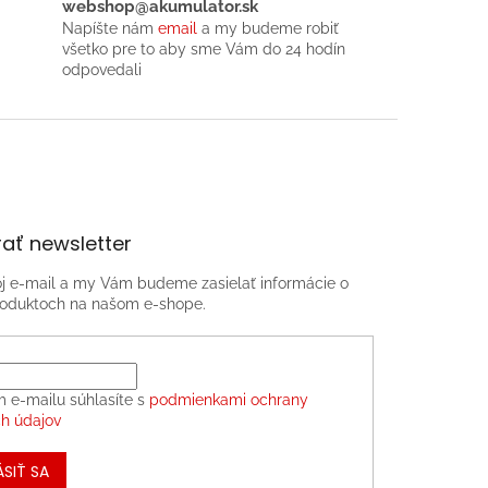
webshop@akumulator.sk
Napíšte nám
email
a my budeme robiť
všetko pre to aby sme Vám do 24 hodín
odpovedali
ať newsletter
oj e-mail a my Vám budeme zasielať informácie o
oduktoch na našom e-shope.
m e-mailu súhlasíte s
podmienkami ochrany
h údajov
ÁSIŤ SA