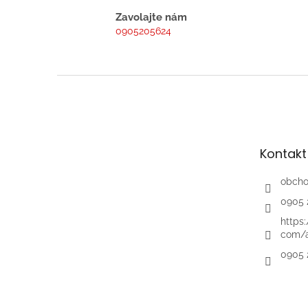
Zavolajte nám
0905205624
Z
á
p
ä
t
Kontakt
i
e
obch
0905 
https
com/a
0905 