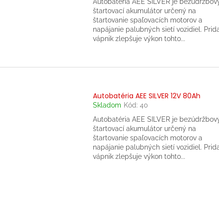
Autobatéria AEE SILVER je bezúdržbov
štartovací akumulátor určený na
štartovanie spaľovacích motorov a
napájanie palubných sietí vozidiel. Prid
vápnik zlepšuje výkon tohto...
Autobatéria AEE SILVER 12V 80Ah
Skladom
Kód:
40
Autobatéria AEE SILVER je bezúdržbov
štartovací akumulátor určený na
štartovanie spaľovacích motorov a
napájanie palubných sietí vozidiel. Prid
vápnik zlepšuje výkon tohto...
O
v
l