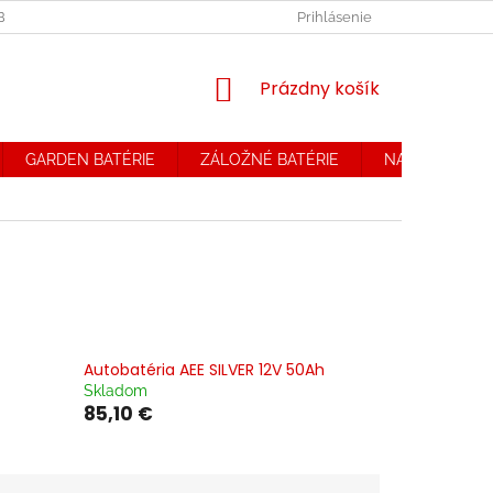
OBCHODNÉ PODMIENKY. REKLAMAČNÝ PORIADOK
Prihlásenie
OCHRANA OSOB
NÁKUPNÝ
Prázdny košík
KOŠÍK
GARDEN BATÉRIE
ZÁLOŽNÉ BATÉRIE
NABÍJAČKY
Autobatéria AEE SILVER 12V 50Ah
Skladom
85,10 €