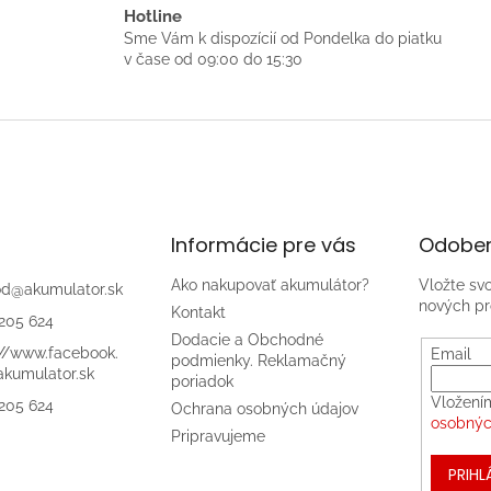
á
Hotline
d
Sme Vám k dispozícií od Pondelka do piatku
a
v čase od 09:00 do 15:30
c
i
e
p
r
v
k
y
v
Informácie pre vás
Odober
ý
p
Ako nakupovať akumulátor?
Vložte sv
od
@
akumulator.sk
i
nových pr
s
Kontakt
205 624
u
Dodacie a Obchodné
://www.facebook.
Email
podmienky. Reklamačný
kumulator.sk
poriadok
Vložení
205 624
Ochrana osobných údajov
osobnýc
Pripravujeme
PRIHL