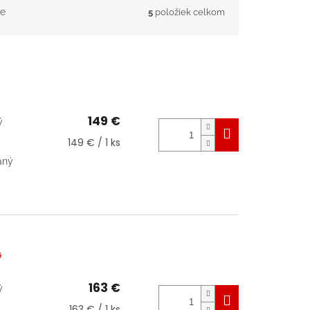
e
5
položiek celkom
149 €
ý
Jednotková
149 € / 1 ks
cena:
aný
G
163 €
ý
Jednotková
163 € / 1 ks