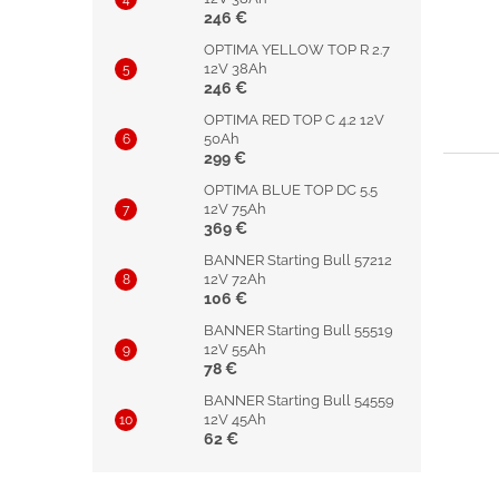
246 €
OPTIMA YELLOW TOP R 2.7
12V 38Ah
246 €
OPTIMA RED TOP C 4.2 12V
50Ah
299 €
OPTIMA BLUE TOP DC 5.5
12V 75Ah
369 €
BANNER Starting Bull 57212
12V 72Ah
106 €
BANNER Starting Bull 55519
12V 55Ah
78 €
BANNER Starting Bull 54559
12V 45Ah
62 €