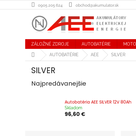
Prejsť
0905 205 624
obchod@akumulator.sk
na
obsah
ZÁLOŽNÉ ZDROJE
AUTOBATÉRIE
MOTO
Domov
AUTOBATÉRIE
AEE
SILVER
SILVER
Najpredávanejšie
Autobatéria AEE SILVER 12V 80Ah
Skladom
96,60 €
B
R