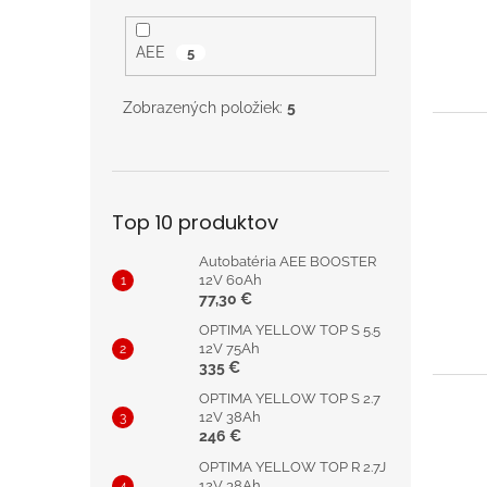
AEE
5
Zobrazených položiek:
5
Top 10 produktov
Autobatéria AEE BOOSTER
12V 60Ah
77,30 €
OPTIMA YELLOW TOP S 5.5
12V 75Ah
335 €
OPTIMA YELLOW TOP S 2.7
12V 38Ah
246 €
OPTIMA YELLOW TOP R 2.7J
12V 38Ah