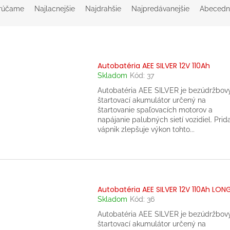
rúčame
Najlacnejšie
Najdrahšie
Najpredávanejšie
Abecedn
Autobatéria AEE SILVER 12V 110Ah
Skladom
Kód:
37
Autobatéria AEE SILVER je bezúdržbov
štartovací akumulátor určený na
štartovanie spaľovacích motorov a
napájanie palubných sietí vozidiel. Prid
vápnik zlepšuje výkon tohto...
Autobatéria AEE SILVER 12V 110Ah LON
Skladom
Kód:
36
Autobatéria AEE SILVER je bezúdržbov
štartovací akumulátor určený na