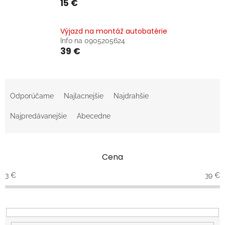
15 €
Výjazd na montáž autobatérie
Info na 0905205624
39 €
R
a
Odporúčame
Najlacnejšie
Najdrahšie
d
e
Najpredávanejšie
Abecedne
n
i
e
Cena
p
r
3
€
39
€
o
d
u
k