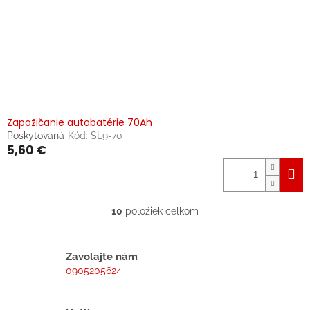
Zapožičanie autobatérie 70Ah
Poskytovaná
Kód:
SL9-70
5,60 €
10
položiek celkom
O
v
l
á
Zavolajte nám
d
0905205624
a
c
i