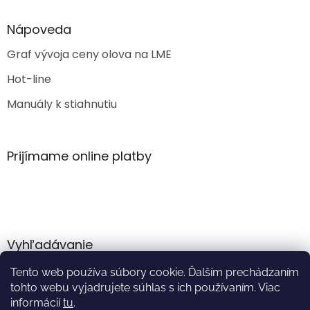
Nápoveda
Graf vývoja ceny olova na LME
Hot-line
Manuály k stiahnutiu
Prijímame online platby
Vyhľadávanie
Tento web používa súbory cookie. Ďalším prechádzaním
HĽADAŤ
tohto webu vyjadrujete súhlas s ich používaním. Viac
informácií
tu
.