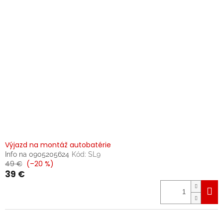
Výjazd na montáž autobatérie
Info na 0905205624
Kód:
SL9
49 €
(–20 %)
39 €