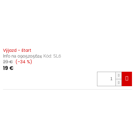
Výjazd - štart
Info na 0905205624
Kód:
SL6
29 €
(–34 %)
19 €