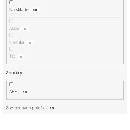
t
o
Na sklade
10
v
Akcia
0
Novinka
0
Tip
0
Značky
AEE
10
Zobrazených položiek:
10
V
ý