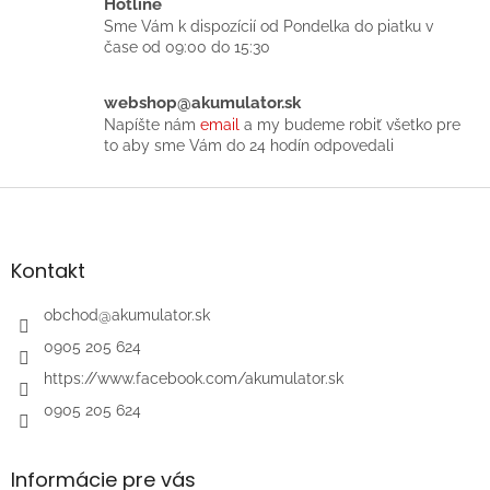
Hotline
e
Sme Vám k dispozícií od Pondelka do piatku v
p
čase od 09:00 do 15:30
r
v
k
webshop@akumulator.sk
y
Napíšte nám
email
a my budeme robiť všetko pre
v
to aby sme Vám do 24 hodín odpovedali
ý
p
Z
i
á
s
p
u
ä
Kontakt
t
i
obchod
@
akumulator.sk
e
0905 205 624
https://www.facebook.com/akumulator.sk
0905 205 624
Informácie pre vás