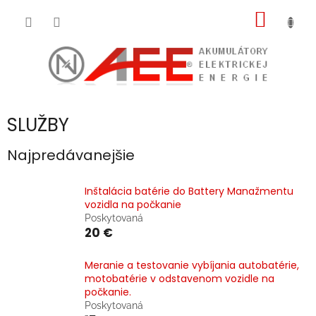
Prejsť
NÁKU
na
obsah
KOŠÍK
SLUŽBY
Najpredávanejšie
Inštalácia batérie do Battery Manažmentu
vozidla na počkanie
Poskytovaná
20 €
Meranie a testovanie vybíjania autobatérie,
motobatérie v odstavenom vozidle na
počkanie.
Poskytovaná