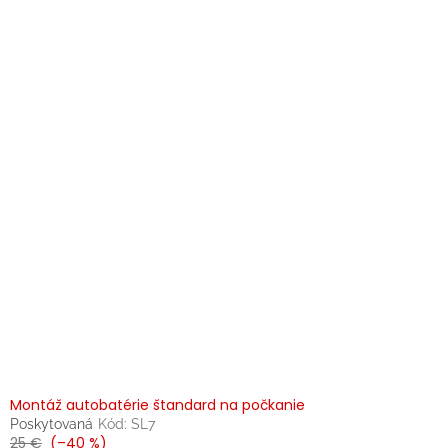
p
i
s
p
r
o
d
u
k
t
o
v
Montáž autobatérie štandard na počkanie
Poskytovaná
Kód:
SL7
25 €
(–40 %)