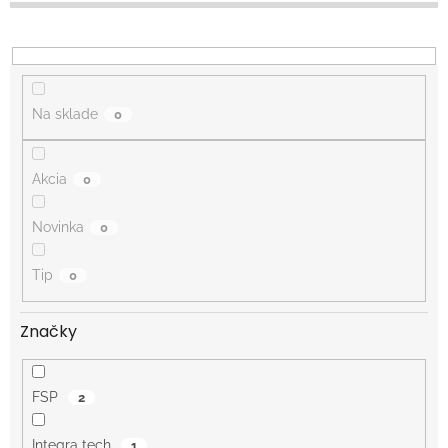
d
u
k
t
o
Na sklade
0
v
Akcia
0
Novinka
0
Tip
0
Značky
FSP
2
Integra tech
1