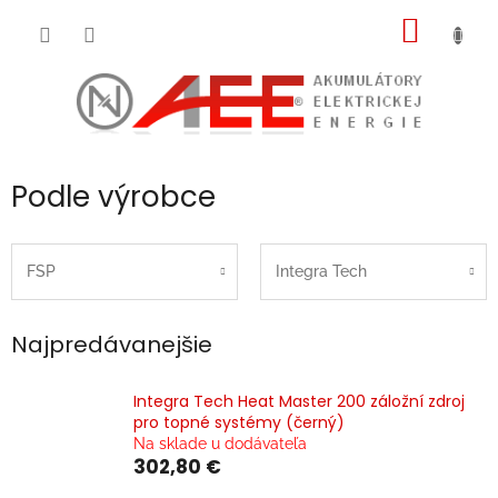
Prejsť
NÁKU
na
obsah
KOŠÍK
Podle výrobce
FSP
Integra Tech
Najpredávanejšie
Integra Tech Heat Master 200 záložní zdroj
pro topné systémy (černý)
Na sklade u dodávateľa
302,80 €