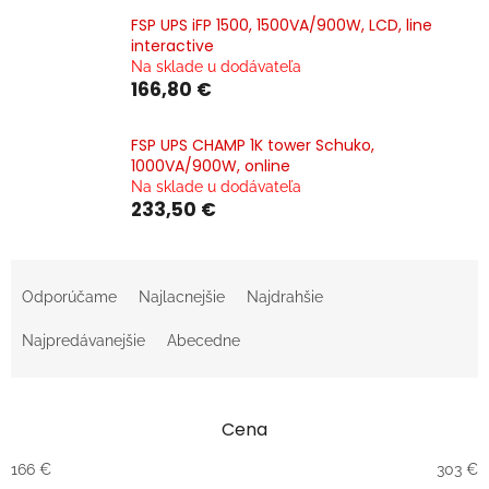
FSP UPS iFP 1500, 1500VA/900W, LCD, line
interactive
Na sklade u dodávateľa
166,80 €
FSP UPS CHAMP 1K tower Schuko,
1000VA/900W, online
Na sklade u dodávateľa
233,50 €
R
a
Odporúčame
Najlacnejšie
Najdrahšie
d
e
Najpredávanejšie
Abecedne
n
i
e
Cena
p
r
166
€
303
€
o