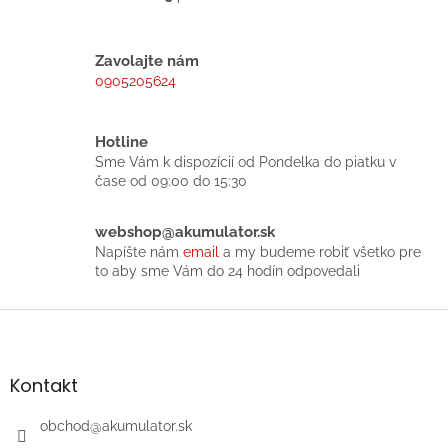
O
v
l
á
Zavolajte nám
d
0905205624
a
c
i
Hotline
e
Sme Vám k dispozícií od Pondelka do piatku v
p
čase od 09:00 do 15:30
r
v
k
webshop@akumulator.sk
y
Napíšte nám
email
a my budeme robiť všetko pre
v
to aby sme Vám do 24 hodín odpovedali
ý
p
Z
i
á
s
p
u
ä
Kontakt
t
i
obchod
@
akumulator.sk