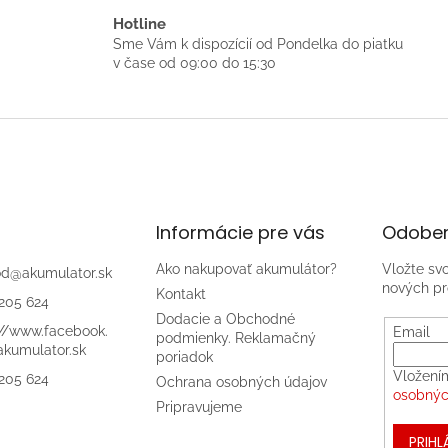
Hotline
Sme Vám k dispozícií od Pondelka do piatku
v čase od 09:00 do 15:30
Informácie pre vás
Odober
Ako nakupovať akumulátor?
Vložte sv
od
@
akumulator.sk
nových pr
Kontakt
205 624
Dodacie a Obchodné
://www.facebook.
Email
podmienky. Reklamačný
kumulator.sk
poriadok
Vložení
205 624
Ochrana osobných údajov
osobnýc
Pripravujeme
PRIHL