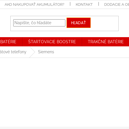
AKO NAKUPOVAŤ AKUMULÁTOR?
KONTAKT
DODACIE A 
HĽADAŤ
BATÉRIE
ŠTARTOVACIE BOOSTRE
TRAKČNÉ BATÉRIE
átové telefony
Siemens