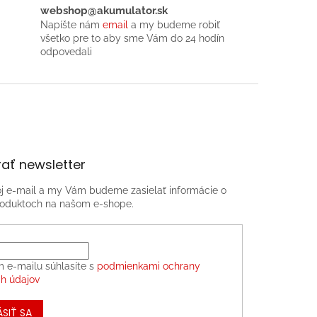
webshop@akumulator.sk
Napíšte nám
email
a my budeme robiť
všetko pre to aby sme Vám do 24 hodín
odpovedali
ať newsletter
oj e-mail a my Vám budeme zasielať informácie o
oduktoch na našom e-shope.
m e-mailu súhlasíte s
podmienkami ochrany
h údajov
ÁSIŤ SA