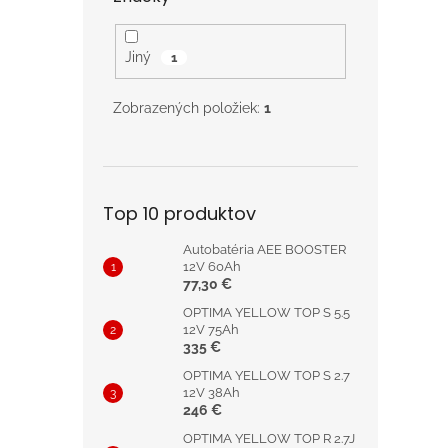
Jiný
1
Zobrazených položiek:
1
Top 10 produktov
Autobatéria AEE BOOSTER
12V 60Ah
77,30 €
OPTIMA YELLOW TOP S 5.5
12V 75Ah
335 €
OPTIMA YELLOW TOP S 2.7
12V 38Ah
246 €
OPTIMA YELLOW TOP R 2.7J