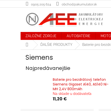
Prejsť
0905 205 624
obchod@akumulator.sk
na
obsah
ZÁLOŽNÉ ZDROJE
AUTOBATÉRIE
MOTO
Domov
ĎALŠIE PRODUKTY
Baterie pro bezdr
Siemens
Najpredávanejšie
Baterie pro bezdrátový telefon
Siemens Gigaset A140, AS140 Ni-
MH 2,4V 800mAh
Na sklade u dodávateľa
11,20 €