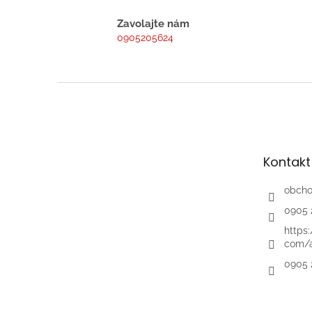
Zavolajte nám
0905205624
Z
á
p
ä
t
Kontakt
i
e
obch
0905 
https
com/a
0905 