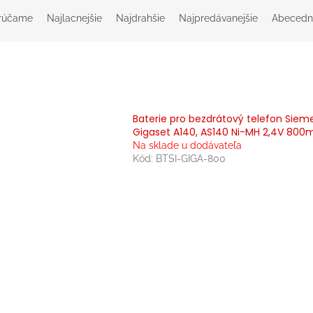
rúčame
Najlacnejšie
Najdrahšie
Najpredávanejšie
Abecedn
Baterie pro bezdrátový telefon Siem
Gigaset A140, AS140 Ni-MH 2,4V 800
Na sklade u dodávateľa
Kód:
BTSI-GIGA-800
O
v
l
á
d
a