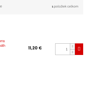
e
1
položiek celkom
ens
mAh
11,20 €