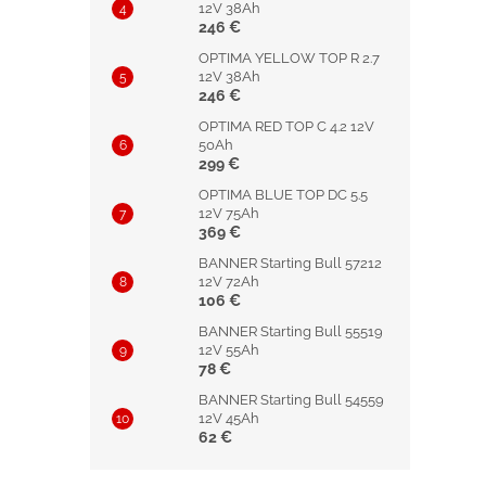
12V 38Ah
246 €
OPTIMA YELLOW TOP R 2.7
12V 38Ah
246 €
OPTIMA RED TOP C 4.2 12V
50Ah
299 €
OPTIMA BLUE TOP DC 5.5
12V 75Ah
369 €
BANNER Starting Bull 57212
12V 72Ah
106 €
BANNER Starting Bull 55519
12V 55Ah
78 €
BANNER Starting Bull 54559
12V 45Ah
62 €