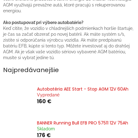
AGM využívajú prevažne autá, ktoré pracujú s rekuperovanou
energiou.
Ako postupovať pri výbere autobatérie?
Keď cítite, že vozidlo v chladnejších podmienkach horšie štartuje,
je čas sa začať obzerať po novej batérii. Ak máte systém s/s,
zistite si odporúčania výrobcu vozidla. Ak máte predpísanú
batériu EFB, kúpte si tento typ. Môžete investovať aj do drahšej
AGM. Ak je však vaše vozidlo sériovo vybavené AGM batériou,
musíte si vybrať jedine tú.
Najpredávanejšie
Autobatéria AEE Start - Stop AGM 12V 60Ah
Vypredané
160 €
BANNER Running Bull EFB PRO 57511 12V 75Ah
Skladom
176 €