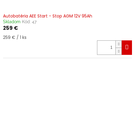
Autobatéria AEE Start - Stop AGM 12V 95Ah
Skladom
Kód:
47
259 €
Jednotková
259 € / 1 ks
cena: