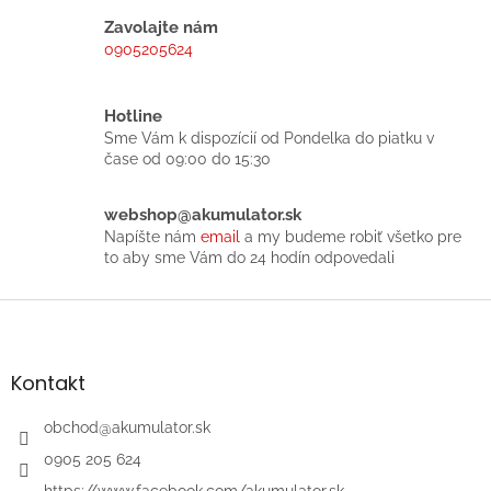
v
a
a
c
Zavolajte nám
n
i
0905205624
i
e
e
p
r
Hotline
v
Sme Vám k dispozícií od Pondelka do piatku v
k
čase od 09:00 do 15:30
y
v
ý
webshop@akumulator.sk
p
Napíšte nám
email
a my budeme robiť všetko pre
i
to aby sme Vám do 24 hodín odpovedali
s
u
Z
á
p
ä
Kontakt
t
i
obchod
@
akumulator.sk
e
0905 205 624
https://www.facebook.com/akumulator.sk