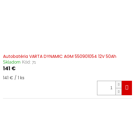
Autobatéria VARTA DYNAMIC AGM 550901054 12V 50Ah
Skladom
Kód:
71
141 €
Jednotková
141 € / 1 ks
cena: