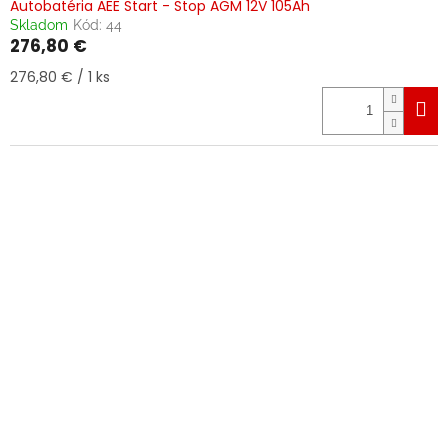
Autobatéria AEE Start - Stop AGM 12V 105Ah
Skladom
Kód:
44
276,80 €
Jednotková
276,80 € / 1 ks
cena: