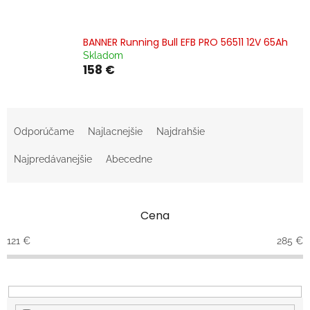
BANNER Running Bull EFB PRO 56511 12V 65Ah
Skladom
158 €
R
a
Odporúčame
Najlacnejšie
Najdrahšie
d
e
Najpredávanejšie
Abecedne
n
i
e
Cena
p
r
121
€
285
€
o
d
u
k