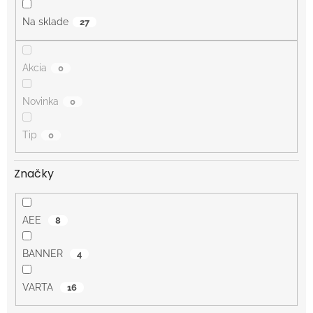
t
o
Na sklade
27
v
Akcia
0
Novinka
0
Tip
0
Značky
AEE
8
BANNER
4
VARTA
16