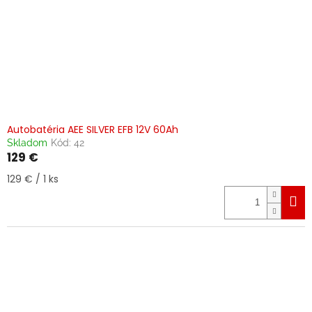
Autobatéria AEE SILVER EFB 12V 60Ah
Skladom
Kód:
42
129 €
Jednotková
129 € / 1 ks
cena: