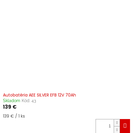
Autobatéria AEE SILVER EFB 12V 70Ah
Skladom
Kód:
43
139 €
Jednotková
139 € / 1 ks
cena: