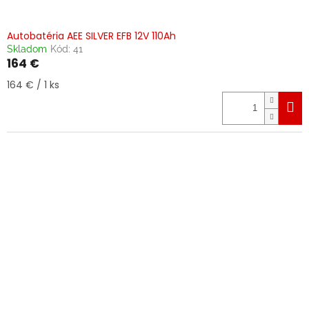
Autobatéria AEE SILVER EFB 12V 110Ah
Skladom
Kód:
41
164 €
Jednotková
164 € / 1 ks
cena: