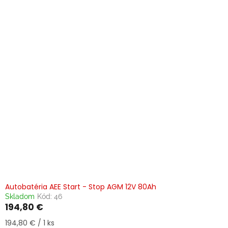
Autobatéria AEE Start - Stop AGM 12V 80Ah
Skladom
Kód:
46
194,80 €
Jednotková
194,80 € / 1 ks