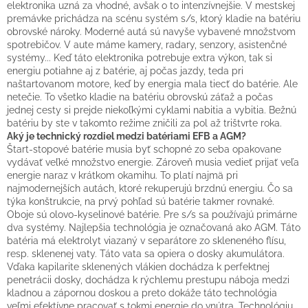
elektronika uzná za vhodné, avšak o to intenzívnejšie. V mestskej
premávke prichádza na scénu systém s/s, ktorý kladie na batériu
obrovské nároky. Moderné autá sú navyše vybavené množstvom
spotrebičov. V aute máme kamery, radary, senzory, asistenčné
systémy... Keď táto elektronika potrebuje extra výkon, tak si
energiu potiahne aj z batérie, aj počas jazdy, teda pri
naštartovanom motore, keď by energia mala tiecť do batérie. Ale
netečie. To všetko kladie na batériu obrovskú záťaž a počas
jednej cesty si prejde niekoľkými cyklami nabitia a vybitia. Bežnú
batériu by ste v takomto režime zničili za pol až trištvrte roka.
Aký je technický rozdiel medzi batériami EFB a AGM?
Štart-stopové batérie musia byť schopné zo seba opakovane
vydávať veľké množstvo energie. Zároveň musia vedieť prijať veľa
energie naraz v krátkom okamihu. To platí najmä pri
najmodernejších autách, ktoré rekuperujú brzdnú energiu. Čo sa
týka konštrukcie, na prvý pohľad sú batérie takmer rovnaké.
Oboje sú olovo-kyselinové batérie. Pre s/s sa používajú primárne
dva systémy. Najlepšia technológia je označovaná ako AGM. Táto
batéria má elektrolyt viazaný v separátore zo skleneného flísu,
resp. sklenenej vaty. Táto vata sa opiera o dosky akumulátora.
Vďaka kapilarite sklenených vlákien dochádza k perfektnej
penetrácii dosky, dochádza k rýchlemu prestupu náboja medzi
kladnou a zápornou doskou a preto dokáže táto technológia
veľmi efektívne pracovať s tokmi energie do vnútra. Technológiu