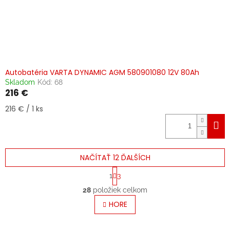
Autobatéria VARTA DYNAMIC AGM 580901080 12V 80Ah
Skladom
Kód:
68
216 €
Jednotková
216 € / 1 ks
cena:
NAČÍTAŤ 12 ĎALŠÍCH
S
1
3
t
O
r
28
položiek celkom
v
á
l
HORE
n
á
k
o
d