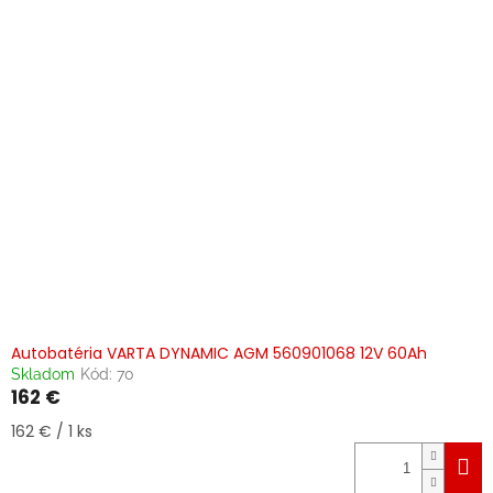
Autobatéria VARTA DYNAMIC AGM 560901068 12V 60Ah
Skladom
Kód:
70
162 €
Jednotková
162 € / 1 ks
cena: