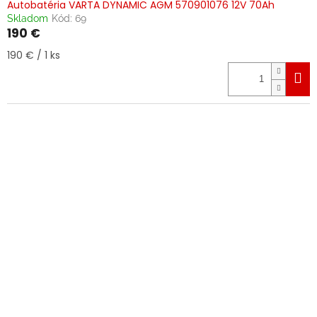
Autobatéria VARTA DYNAMIC AGM 570901076 12V 70Ah
Skladom
Kód:
69
190 €
Jednotková
190 € / 1 ks
cena: