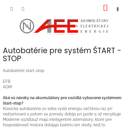
Prejsť
NÁKU
na
obsah
KOŠÍK
Autobatérie pre systém ŠTART -
STOP
Autobatérie start-stop
EFB
AGM
Aké sú nároky na akumulátory pre vozidlá vybavené systémom
štart-stop?
Klasická autobatéria zo seba vydá energiu väčšinou raz pri
naštartovaní a potom sa pomaly dobíja pri jazde a už necykluje.
Moderné vozidláuž majú inteligentné alternátory, ktoré pre
hospodárnosť motora dobíjajú batériu len vtedy, keď to