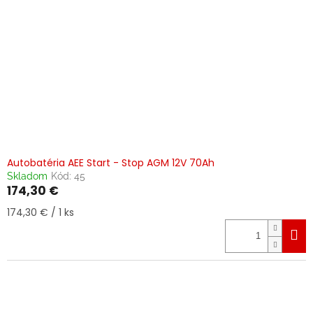
Autobatéria AEE Start - Stop AGM 12V 70Ah
Skladom
Kód:
45
174,30 €
Jednotková
174,30 € / 1 ks
cena: