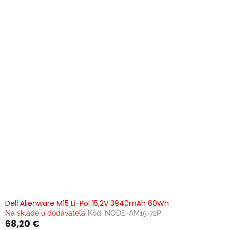
p
i
s
p
r
o
d
u
k
t
o
v
Dell Alienware M15 Li-Pol 15,2V 3940mAh 60Wh
Na sklade u dodávateľa
Kód:
NODE-AM15-72P
68,20 €