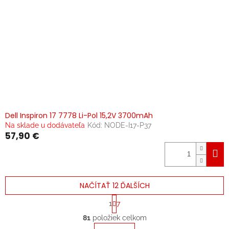
Dell Inspiron 17 7778 Li-Pol 15,2V 3700mAh
Na sklade u dodávateľa
Kód:
NODE-I17-P37
57,90 €
NAČÍTAŤ 12 ĎALŠÍCH
S
1
7
t
O
r
81
položiek celkom
v
á