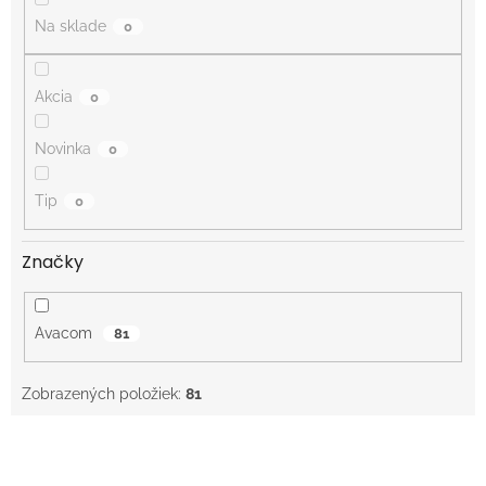
o
Na sklade
0
v
Akcia
0
Novinka
0
Tip
0
Značky
Avacom
81
Zobrazených položiek:
81
V
ý