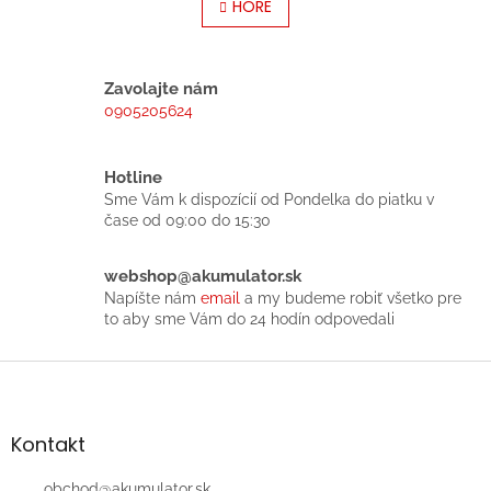
l
HORE
n
á
k
o
d
v
a
a
c
Zavolajte nám
n
i
0905205624
i
e
e
p
r
Hotline
v
Sme Vám k dispozícií od Pondelka do piatku v
k
čase od 09:00 do 15:30
y
v
ý
webshop@akumulator.sk
p
Napíšte nám
email
a my budeme robiť všetko pre
i
to aby sme Vám do 24 hodín odpovedali
s
u
Z
á
p
ä
Kontakt
t
obchod
@
akumulator.sk