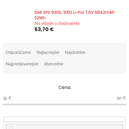
Dell XPS 9300, 9310 Li-Pol 7,6V 6842mAh
52Wh
Na sklade u dodávateľa
53,70 €
R
a
Odporúčame
Najlacnejšie
Najdrahšie
d
e
Najpredávanejšie
Abecedne
n
i
e
Cena
p
r
35
€
90
€
o
d
u
k
t