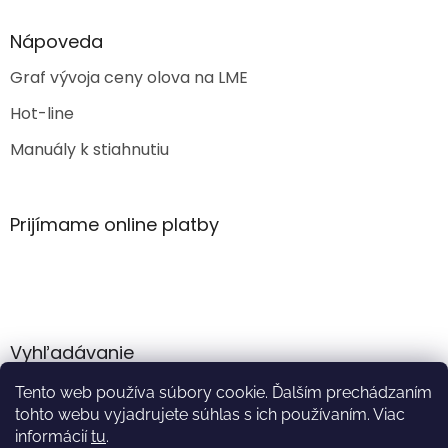
Nápoveda
Graf vývoja ceny olova na LME
Hot-line
Manuály k stiahnutiu
Prijímame online platby
Vyhľadávanie
Tento web používa súbory cookie. Ďalším prechádzaním
HĽADAŤ
tohto webu vyjadrujete súhlas s ich používaním. Viac
informácií
tu
.