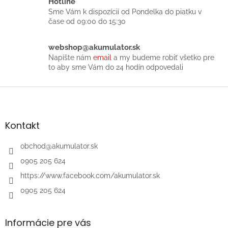
Hotline
e
Sme Vám k dispozícií od Pondelka do piatku v
p
čase od 09:00 do 15:30
r
v
k
webshop@akumulator.sk
y
Napíšte nám
email
a my budeme robiť všetko pre
v
to aby sme Vám do 24 hodín odpovedali
ý
p
Z
i
á
s
p
u
ä
Kontakt
t
i
obchod
@
akumulator.sk
e
0905 205 624
https://www.facebook.com/akumulator.sk
0905 205 624
Informácie pre vás