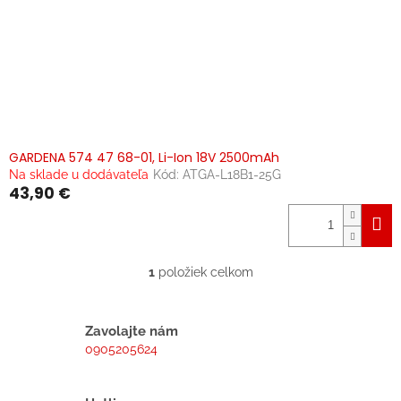
o
v
GARDENA 574 47 68-01, Li-Ion 18V 2500mAh
Na sklade u dodávateľa
Kód:
ATGA-L18B1-25G
43,90 €
1
položiek celkom
O
v
l
á
Zavolajte nám
d
0905205624
a
c
i