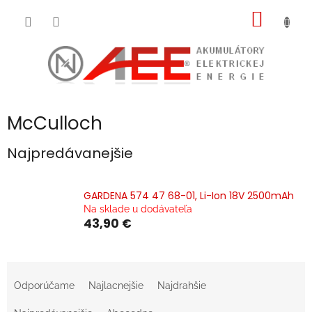
Prejsť
NÁKU
na
obsah
KOŠÍK
McCulloch
Najpredávanejšie
GARDENA 574 47 68-01, Li-Ion 18V 2500mAh
Na sklade u dodávateľa
43,90 €
R
a
Odporúčame
Najlacnejšie
Najdrahšie
d