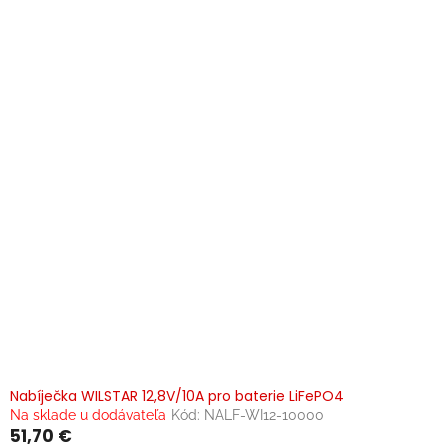
p
i
s
p
r
o
d
u
k
t
o
v
Nabíječka WILSTAR 12,8V/10A pro baterie LiFePO4
Na sklade u dodávateľa
Kód:
NALF-WI12-10000
51,70 €