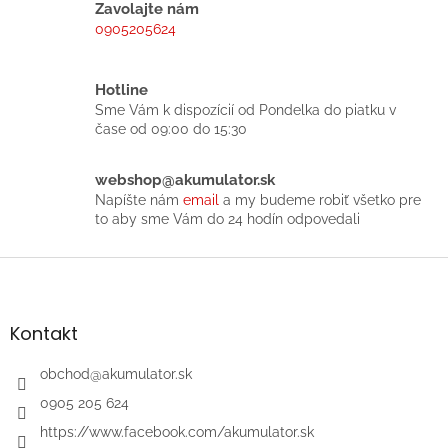
á
Zavolajte nám
d
0905205624
a
c
i
Hotline
e
Sme Vám k dispozícií od Pondelka do piatku v
p
čase od 09:00 do 15:30
r
v
k
webshop@akumulator.sk
y
Napíšte nám
email
a my budeme robiť všetko pre
v
to aby sme Vám do 24 hodín odpovedali
ý
p
Z
i
á
s
p
u
ä
Kontakt
t
i
obchod
@
akumulator.sk
e
0905 205 624
https://www.facebook.com/akumulator.sk