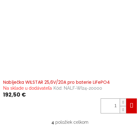
Nabíječka WILSTAR 25,6V/20A pro baterie LiFePO4
Na sklade u dodávateľa
Kód:
NALF-WI24-20000
192,50 €
4
položiek celkom
O
v
l