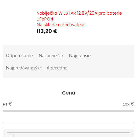
Nabíječka WILSTAR 12,8V/20A pro baterie
LiFePO4
Na sklade u dodávateľa
113,20 €
R
a
Odporúčame
Najlacnejšie
Najdrahšie
d
e
Najpredávanejšie
Abecedne
n
i
e
Cena
p
r
51
€
193
€
o
d
u
k
t