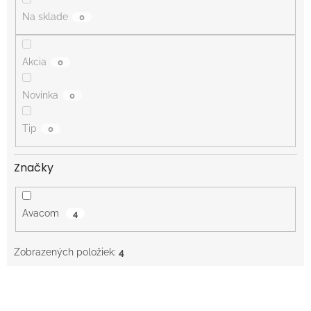
o
Na sklade
0
v
Akcia
0
Novinka
0
Tip
0
Značky
Avacom
4
Zobrazených položiek:
4
V
ý