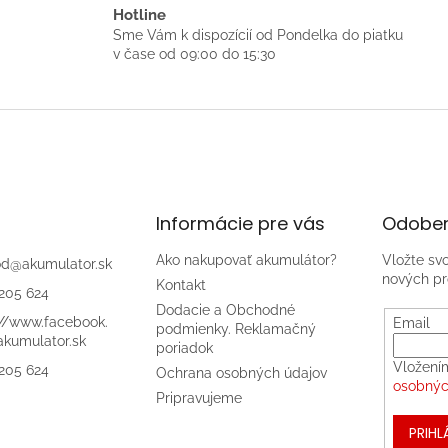
Hotline
Sme Vám k dispozícií od Pondelka do piatku
v čase od 09:00 do 15:30
Informácie pre vás
Odober
Ako nakupovať akumulátor?
Vložte sv
od
@
akumulator.sk
nových pr
Kontakt
205 624
Dodacie a Obchodné
://www.facebook.
Email
podmienky. Reklamačný
kumulator.sk
poriadok
Vložení
205 624
Ochrana osobných údajov
osobnýc
Pripravujeme
PRIHL