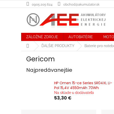
Prejsť
0905 205 624
obchod@akumulator.sk
na
obsah
ZÁLOŽNÉ ZDROJE
AUTOBATÉRIE
MOTO
Domov
ĎALŠIE PRODUKTY
Baterie pro note
Gericom
Najpredávanejšie
HP Omen 15-ce Series SR04XL Li-
Pol 15,4V 4550mAh 70Wh
Na sklade u dodávateľa
53,30 €
B
R