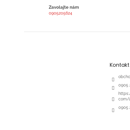
Zavolajte nám
0905205624
Z
á
p
ä
t
Kontakt
i
e
obch
0905 
https
com/a
0905 