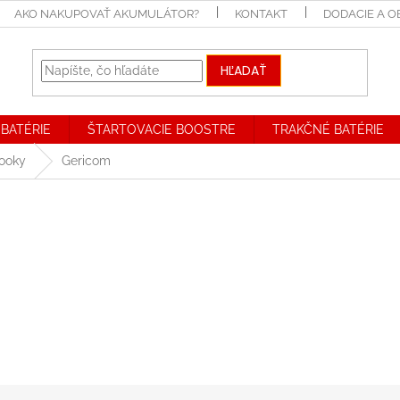
AKO NAKUPOVAŤ AKUMULÁTOR?
KONTAKT
DODACIE A 
HĽADAŤ
BATÉRIE
ŠTARTOVACIE BOOSTRE
TRAKČNÉ BATÉRIE
booky
Gericom