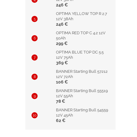
246 €
OPTIMA YELLOW TOP R 2.7
12V 38Ah
246 €
OPTIMA RED TOP C 4.2 12V
50Ah
299 €
OPTIMA BLUE TOP DC 5.5
12V 75Ah
369 €
BANNER Starting Bull 57212
12V 72Ah
106 €
BANNER Starting Bull 55519
12V 55Ah
78 €
BANNER Starting Bull 54559
12V 45Ah
62 €