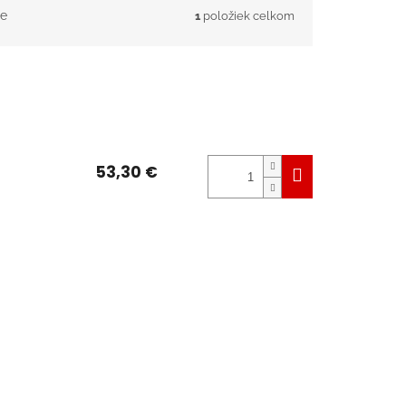
e
1
položiek celkom
53,30 €