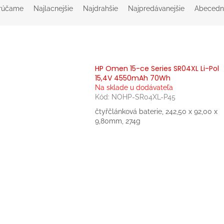
rúčame
Najlacnejšie
Najdrahšie
Najpredávanejšie
Abecedn
HP Omen 15-ce Series SR04XL Li-Pol
15,4V 4550mAh 70Wh
Na sklade u dodávateľa
Kód:
NOHP-SR04XL-P45
čtyřčlánková baterie, 242,50 x 92,00 x
9,80mm, 274g
O
v
l
á
d
a
c