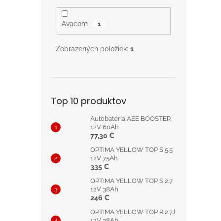
Avacom
1
Zobrazených položiek:
1
Top 10 produktov
Autobatéria AEE BOOSTER
12V 60Ah
77,30 €
OPTIMA YELLOW TOP S 5.5
12V 75Ah
335 €
OPTIMA YELLOW TOP S 2.7
12V 38Ah
246 €
OPTIMA YELLOW TOP R 2.7J
12V 38Ah