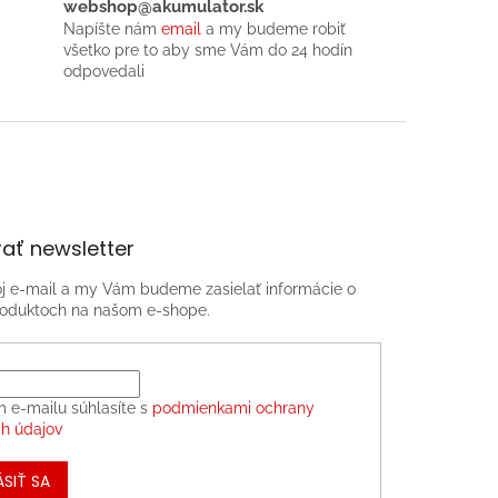
webshop@akumulator.sk
Napíšte nám
email
a my budeme robiť
všetko pre to aby sme Vám do 24 hodín
odpovedali
ať newsletter
oj e-mail a my Vám budeme zasielať informácie o
oduktoch na našom e-shope.
m e-mailu súhlasíte s
podmienkami ochrany
h údajov
ÁSIŤ SA