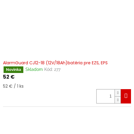
AlarmGuard CJ12-18 (12V/18Ah)batéria pre EZS, EPS
Skladom
Kód:
277
Novinka
52 €
Jednotková
52 € / 1 ks
cena: