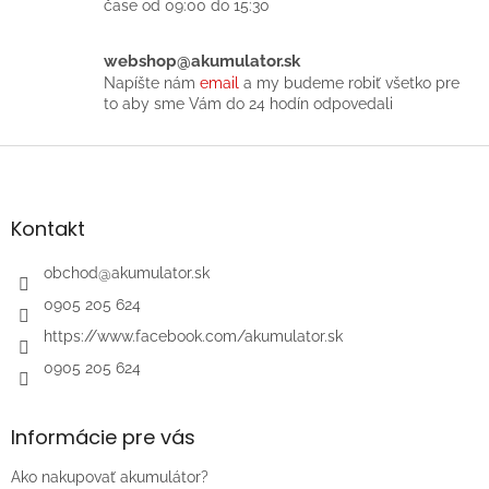
k
čase od 09:00 do 15:30
y
v
ý
webshop@akumulator.sk
p
Napíšte nám
email
a my budeme robiť všetko pre
i
to aby sme Vám do 24 hodín odpovedali
s
u
Z
á
p
ä
Kontakt
t
i
obchod
@
akumulator.sk
e
0905 205 624
https://www.facebook.com/akumulator.sk
0905 205 624
Informácie pre vás
Ako nakupovať akumulátor?