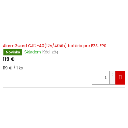
AlarmGuard CJ12-40(12V/40Ah) batéria pre EZS, EPS
Skladom
Kód:
284
Novinka
119 €
Jednotková
119 € / 1 ks
cena: