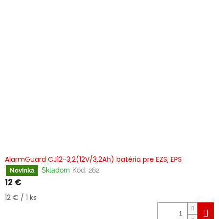
AlarmGuard CJ12-3,2(12V/3,2Ah) batéria pre EZS, EPS
Skladom
Kód:
282
Novinka
12 €
Jednotková
12 € / 1 ks
cena: