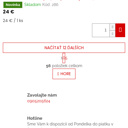
Skladom
Kód:
286
Novinka
24 €
Jednotková
24 € / 1 ks
cena:
NAČÍTAŤ 12 ĎALŠÍCH
S
1
5
t
O
r
56
položiek celkom
v
á
l
HORE
n
á
k
o
d
v
a
a
c
Zavolajte nám
n
i
0905205624
i
e
e
p
r
Hotline
v
Sme Vám k dispozícií od Pondelka do piatku v