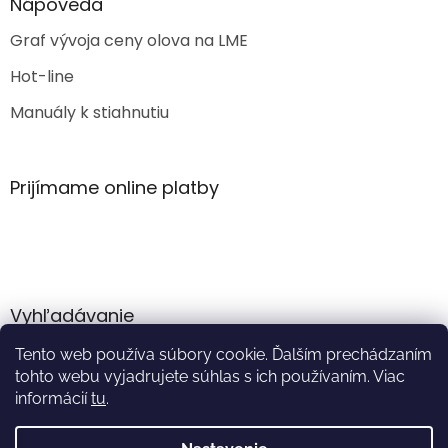
Nápoveda
Graf vývoja ceny olova na LME
Hot-line
Manuály k stiahnutiu
Prijímame online platby
Vyhľadávanie
Tento web používa súbory cookie. Ďalším prechádzaním
HĽADAŤ
tohto webu vyjadrujete súhlas s ich používaním. Viac
informácií
tu
.