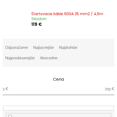
Štartovacie káble 600A 35 mm2 / 4,5m
Skladom
119 €
R
a
Odporúčame
Najlacnejšie
Najdrahšie
d
e
Najpredávanejšie
Abecedne
n
i
e
Cena
p
r
3
€
729
€
o
d
u
k
t