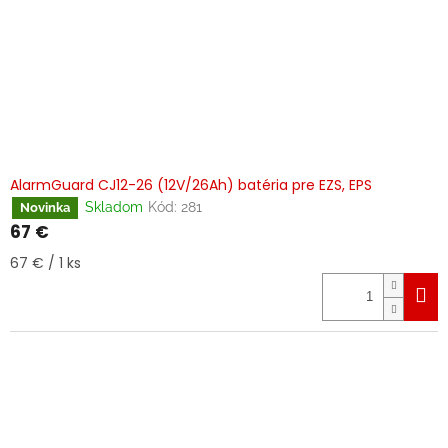
AlarmGuard CJ12-26 (12V/26Ah) batéria pre EZS, EPS
Skladom
Kód:
281
Novinka
67 €
Jednotková
67 € / 1 ks
cena: