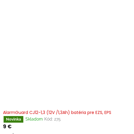
AlarmGuard CJ12-1,3 (12V /1,3Ah) batéria pre EZS, EPS
Skladom
Kód:
275
Novinka
9 €