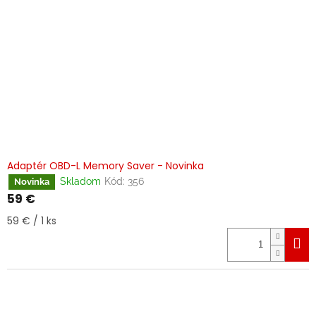
u
k
t
o
v
Adaptér OBD-L Memory Saver - Novinka
Skladom
Kód:
356
Novinka
59 €
Jednotková
59 € / 1 ks
cena: