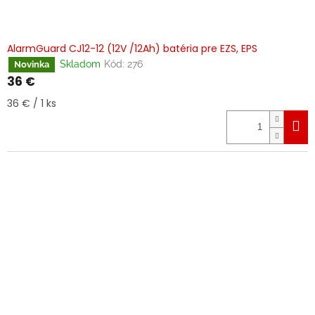
AlarmGuard CJ12-12 (12V /12Ah) batéria pre EZS, EPS
Skladom
Kód:
276
Novinka
36 €
Jednotková
36 € / 1 ks
cena: