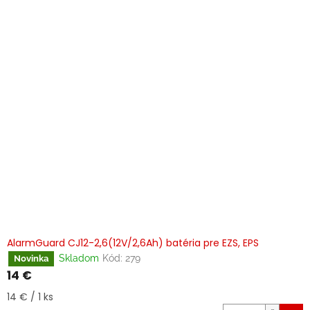
AlarmGuard CJ12-2,6(12V/2,6Ah) batéria pre EZS, EPS
Skladom
Kód:
279
Novinka
14 €
Jednotková
14 € / 1 ks
cena: