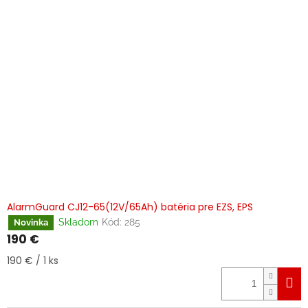
AlarmGuard CJ12-65(12V/65Ah) batéria pre EZS, EPS
Skladom
Kód:
285
Novinka
190 €
Jednotková
190 € / 1 ks
cena: