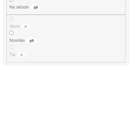
o
Na sklade
56
v
Akcia
0
Novinka
56
Tip
0
V
ý
p
i
s
p
r
o
d