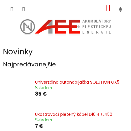
Prejsť
NÁKU
na
obsah
KOŠÍK
Novinky
Najpredávanejšie
Univerzálna autonabíjačka SOLUTION GX5
Skladom
85 €
Ukostrovací pletený kábel D10,4 /L450
Skladom
7 €