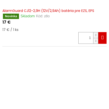
AlarmGuard CJ12-2,9H (12V/2,9Ah) batéria pre EZS, EPS
Skladom
Kód:
280
Novinka
17 €
Jednotková
17 € / 1 ks
cena: