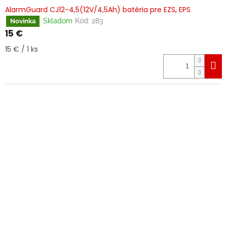
AlarmGuard CJ12-4,5(12V/4,5Ah) batéria pre EZS, EPS
Skladom
Kód:
283
Novinka
15 €
Jednotková
15 € / 1 ks
cena: