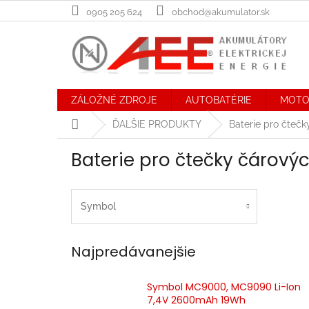
Prejsť
0905 205 624
obchod@akumulator.sk
na
obsah
ZÁLOŽNÉ ZDROJE
AUTOBATÉRIE
MOTO
Domov
ĎALŠIE PRODUKTY
Baterie pro čteč
Baterie pro čtečky čárový
Symbol
Najpredávanejšie
Symbol MC9000, MC9090 Li-Ion
7,4V 2600mAh 19Wh