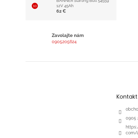
BANNER Starting Bull 54559
12V 45Ah
62 €
Zavolajte nám
0905205624
Z
á
p
ä
t
Kontakt
i
e
obch
0905 
https
com/a