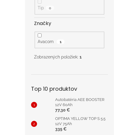
o
v
Tip
0
Značky
Avacom
1
Zobrazených položiek:
1
Top 10 produktov
Autobatéria AEE BOOSTER
12V 60Ah
77,30 €
OPTIMA YELLOW TOP S 5.5
12V 75Ah
335 €