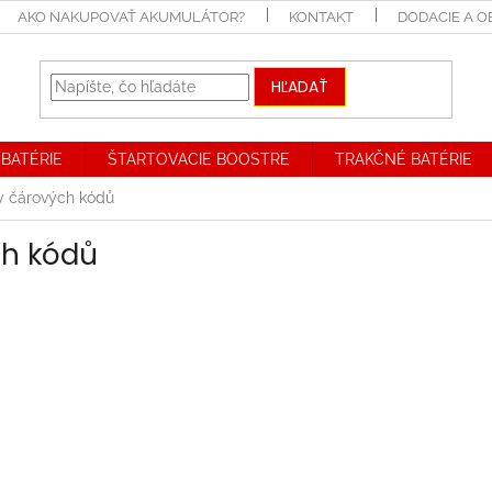
AKO NAKUPOVAŤ AKUMULÁTOR?
KONTAKT
DODACIE A 
HĽADAŤ
BATÉRIE
ŠTARTOVACIE BOOSTRE
TRAKČNÉ BATÉRIE
ky čárových kódů
ch kódů