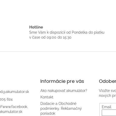
Hotline
Sme Vám k dispozícií od Pondelka do piatku
v čase od 09:00 do 15:30
Informácie pre vás
Odober
Ako nakupovať akumulátor?
Vložte sv
od
@
akumulator.sk
nových pr
Kontakt
205 624
Dodacie a Obchodné
://www.facebook.
Email
podmienky. Reklamačný
kumulator.sk
poriadok