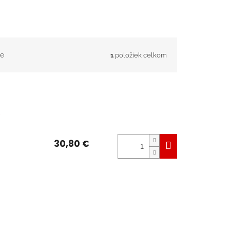
e
1
položiek celkom
30,80 €