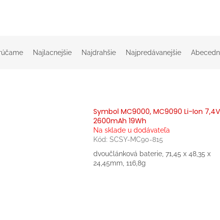
rúčame
Najlacnejšie
Najdrahšie
Najpredávanejšie
Abecedn
Symbol MC9000, MC9090 Li-Ion 7,4V
2600mAh 19Wh
Na sklade u dodávateľa
Kód:
SCSY-MC90-815
dvoučlánková baterie, 71,45 x 48,35 x
24,45mm, 116,8g
O
v