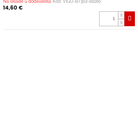
Na sklade u dodávateľa
Kód:
VIGO-BT302-B1180
14,60 €