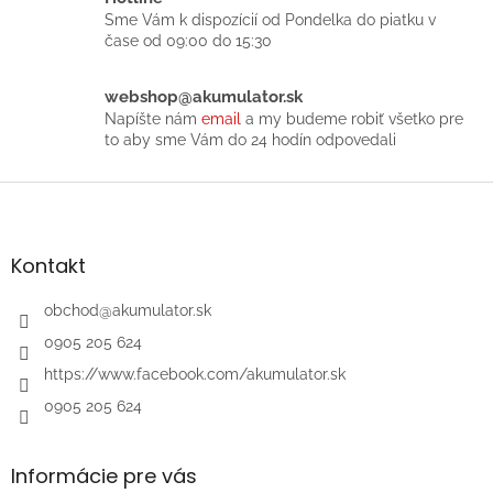
v
Sme Vám k dispozícií od Pondelka do piatku v
k
čase od 09:00 do 15:30
y
v
ý
webshop@akumulator.sk
p
Napíšte nám
email
a my budeme robiť všetko pre
i
to aby sme Vám do 24 hodín odpovedali
s
u
Z
á
p
ä
Kontakt
t
i
obchod
@
akumulator.sk
e
0905 205 624
https://www.facebook.com/akumulator.sk
0905 205 624
Informácie pre vás