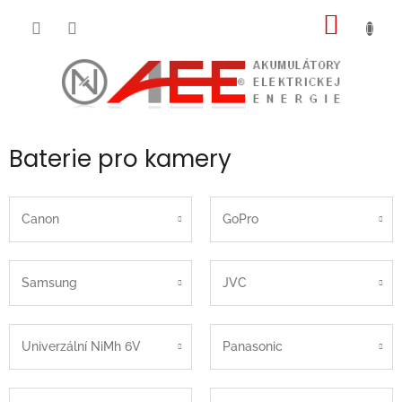
Prejsť
NÁKU
na
obsah
KOŠÍK
Baterie pro kamery
Canon
GoPro
Samsung
JVC
Univerzální NiMh 6V
Panasonic