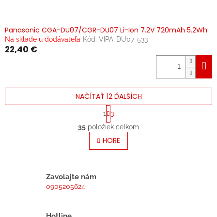
Panasonic CGA-DU07/CGR-DU07 Li-Ion 7.2V 720mAh 5.2Wh
Na sklade u dodávateľa
Kód:
VIPA-DU07-533
22,40 €
NAČÍTAŤ 12 ĎALŠÍCH
S
1
3
t
O
r
35
položiek celkom
v
á
l
HORE
n
á
k
o
d
v
a
a
c
Zavolajte nám
n
i
0905205624
i
e
e
p
r
Hotline