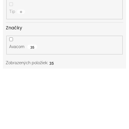
Tip
0
Značky
Avacom
35
Zobrazených položiek:
35
V
ý
p
i
s
p
r
o
d