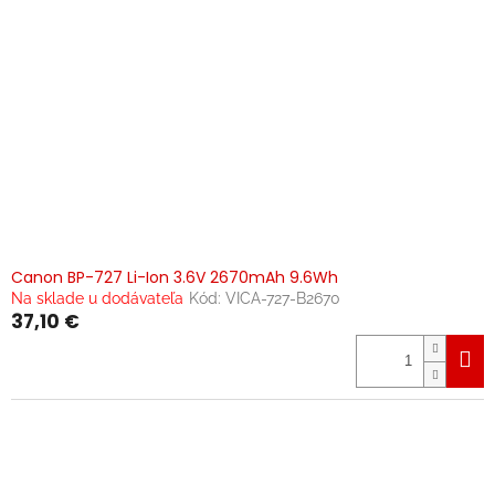
u
k
t
o
v
Canon BP-727 Li-Ion 3.6V 2670mAh 9.6Wh
Na sklade u dodávateľa
Kód:
VICA-727-B2670
37,10 €