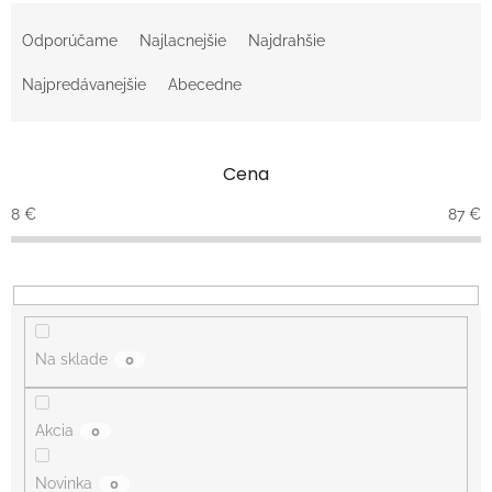
R
a
Odporúčame
Najlacnejšie
Najdrahšie
d
e
Najpredávanejšie
Abecedne
n
i
e
Cena
p
r
8
€
87
€
o
d
u
k
t
o
Na sklade
0
v
Akcia
0
Novinka
0