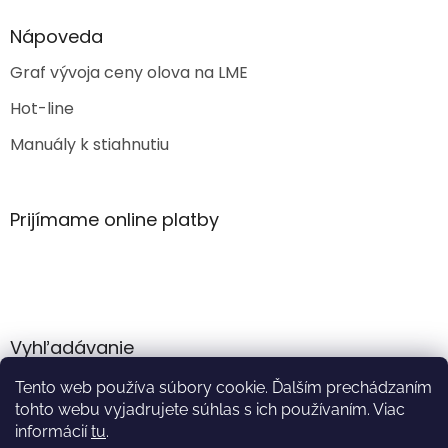
Nápoveda
Graf vývoja ceny olova na LME
Hot-line
Manuály k stiahnutiu
Prijímame online platby
Vyhľadávanie
Tento web používa súbory cookie. Ďalším prechádzaním
HĽADAŤ
tohto webu vyjadrujete súhlas s ich používaním. Viac
informácií
tu
.