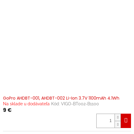
GoPro AHDBT-001, AHDBT-002 Li-Ion 3.7V 1100mAh 4.1Wh
Na sklade u dodávateľa
Kód:
VIGO-BT002-B1100
9 €