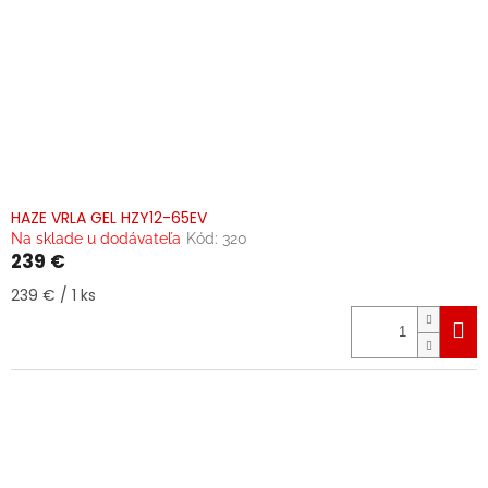
HAZE VRLA GEL HZY12-65EV
Na sklade u dodávateľa
Kód:
320
239 €
Jednotková
239 € / 1 ks
cena: