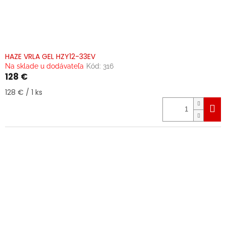
HAZE VRLA GEL HZY12-33EV
Na sklade u dodávateľa
Kód:
316
128 €
Jednotková
128 € / 1 ks
cena: