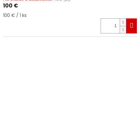
100 €
Jednotková
100 € / 1 ks
cena: