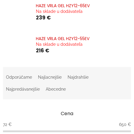
HAZE VRLA GEL HZY12-65EV
Na sklade u dodávateľa
239 €
HAZE VRLA GEL HZY12-55EV
Na sklade u dodávateľa
216 €
R
a
Odporúčame
Najlacnejšie
Najdrahšie
d
e
Najpredávanejšie
Abecedne
n
i
e
Cena
p
r
72
€
650
€
o