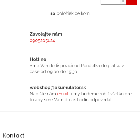
10
položiek celkom
O
v
l
á
Zavolajte nám
d
0905205624
a
c
i
Hotline
e
Sme Vám k dispozícií od Pondelka do piatku v
p
čase od 09:00 do 15:30
r
v
k
webshop@akumulator.sk
y
Napíšte nám
email
a my budeme robiť všetko pre
v
to aby sme Vám do 24 hodín odpovedali
ý
p
Z
i
á
s
p
u
ä
Kontakt