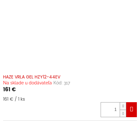
HAZE VRLA GEL HZY12-44EV
Na sklade u dodávateľa
Kód:
317
161 €
Jednotková
161 € / 1 ks
cena: