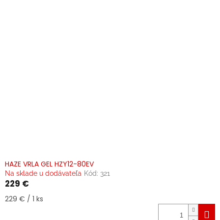
HAZE VRLA GEL HZY12-80EV
Na sklade u dodávateľa
Kód:
321
229 €
Jednotková
229 € / 1 ks
cena: