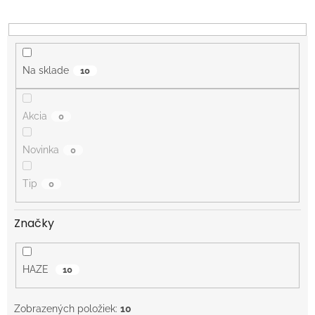
d
u
k
t
o
Na sklade
10
v
Akcia
0
Novinka
0
Tip
0
Značky
HAZE
10
Zobrazených položiek:
10