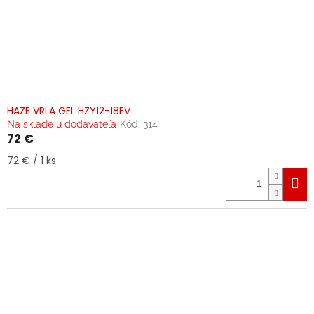
HAZE VRLA GEL HZY12-18EV
Na sklade u dodávateľa
Kód:
314
72 €
Jednotková
72 € / 1 ks
cena: