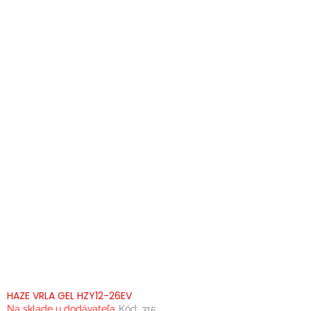
HAZE VRLA GEL HZY12-26EV
Na sklade u dodávateľa
Kód:
315