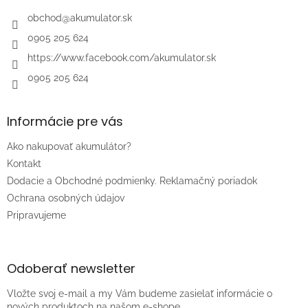
t
i
obchod
@
akumulator.sk
e
0905 205 624
https://www.facebook.com/akumulator.sk
0905 205 624
Informácie pre vás
Ako nakupovať akumulátor?
Kontakt
Dodacie a Obchodné podmienky. Reklamačný poriadok
Ochrana osobných údajov
Pripravujeme
Odoberať newsletter
Vložte svoj e-mail a my Vám budeme zasielať informácie o
nových produktoch na našom e-shope.