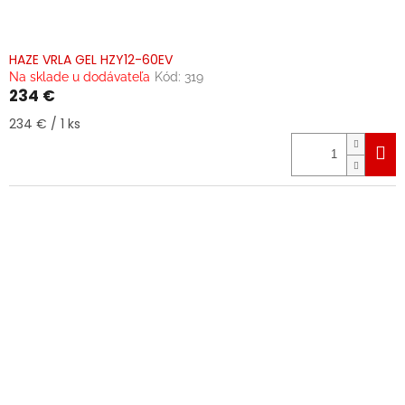
HAZE VRLA GEL HZY12-60EV
Na sklade u dodávateľa
Kód:
319
234 €
Jednotková
234 € / 1 ks
cena: