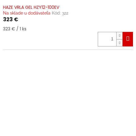
HAZE VRLA GEL HZY12-100EV
Na sklade u dodávateľa
Kód:
322
323 €
Jednotková
323 € / 1 ks
cena: