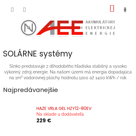
Prejsť
NÁKU
na
obsah
KOŠÍK
SOLÁRNE systémy
Slnko predstavuje z dlhodobého hľadiska stabilný a vysoko
výkonný zdroj energie. Na našom území má energia dopadajúca
na 1m² vodorovnej plochy hodnotu 1200 až 1400 kWh / rok.
Najpredávanejšie
HAZE VRLA GEL HZY12-80EV
Na sklade u dodávateľa
229 €