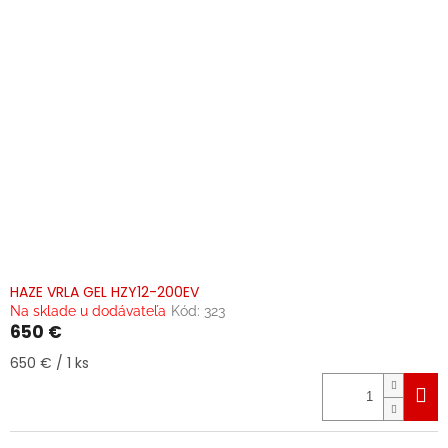
HAZE VRLA GEL HZY12-200EV
Na sklade u dodávateľa
Kód:
323
650 €
Jednotková
650 € / 1 ks
cena: