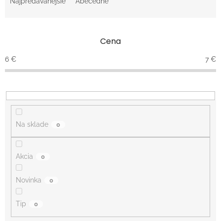
e
Najpredávanejšie
Abecedne
n
i
e
Cena
p
r
6
€
7
€
o
d
u
k
t
o
Na sklade
0
v
Akcia
0
Novinka
0
Tip
0