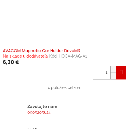
o
v
AVACOM Magnetic Car Holder DriveM3
Na sklade u dodávateľa
Kód:
HOCA-MAG-A1
6,30 €
1
položiek celkom
O
v
l
á
Zavolajte nám
d
0905205624
a
c
i