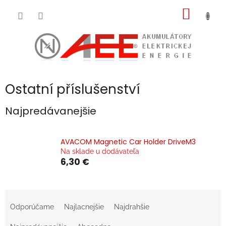
Prejsť
NÁKU
na
obsah
KOŠÍK
Ostatní příslušenství
Najpredávanejšie
AVACOM Magnetic Car Holder DriveM3
Na sklade u dodávateľa
6,30 €
R
a
Odporúčame
Najlacnejšie
Najdrahšie
d