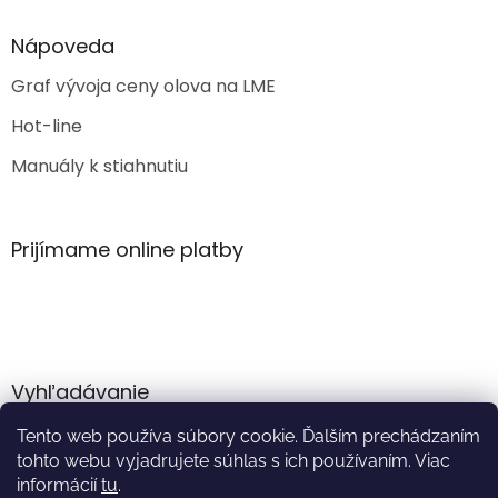
Nápoveda
Graf vývoja ceny olova na LME
Hot-line
Manuály k stiahnutiu
Prijímame online platby
Vyhľadávanie
Tento web používa súbory cookie. Ďalším prechádzaním
HĽADAŤ
tohto webu vyjadrujete súhlas s ich používaním. Viac
informácií
tu
.