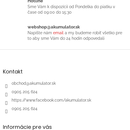
Hotline
e
Sme Vám k dispozícií od Pondelka do piatku v
p
čase od 09:00 do 15:30
r
v
k
webshop@akumulator.sk
y
Napíšte nám
email
a my budeme robiť všetko pre
v
to aby sme Vám do 24 hodín odpovedali
ý
p
Z
i
á
s
p
u
ä
Kontakt
t
i
obchod
@
akumulator.sk
e
0905 205 624
https://www.facebook.com/akumulator.sk
0905 205 624
Informácie pre vás