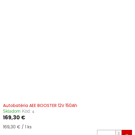
Autobatéria AEE BOOSTER 12V 150Ah
Skladom
Kód:
4
169,30 €
Jednotková
169,30 € / 1 ks
cena: