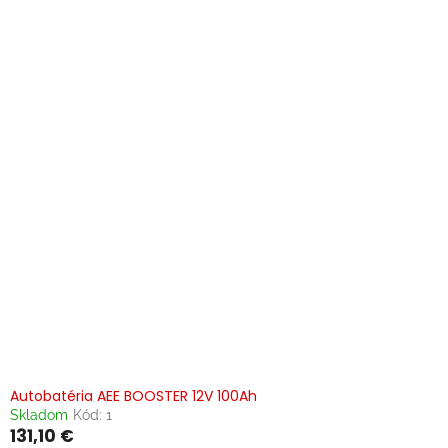
p
i
s
p
r
o
d
u
k
t
o
v
Autobatéria AEE BOOSTER 12V 100Ah
Skladom
Kód:
1
131,10 €