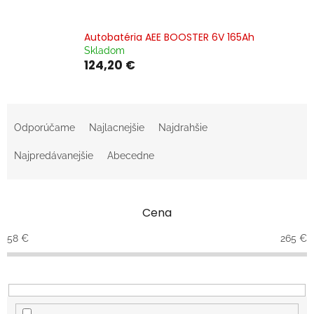
Autobatéria AEE BOOSTER 6V 165Ah
Skladom
124,20 €
R
a
Odporúčame
Najlacnejšie
Najdrahšie
d
e
Najpredávanejšie
Abecedne
n
i
e
Cena
p
r
58
€
265
€
o
d
u
k
t