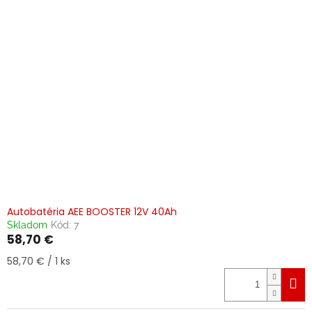
Autobatéria AEE BOOSTER 12V 40Ah
Skladom
Kód:
7
58,70 €
Jednotková
58,70 € / 1 ks
cena: