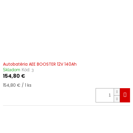
Autobatéria AEE BOOSTER 12V 140Ah
Skladom
Kód:
3
154,80 €
Jednotková
154,80 € / 1 ks
cena: