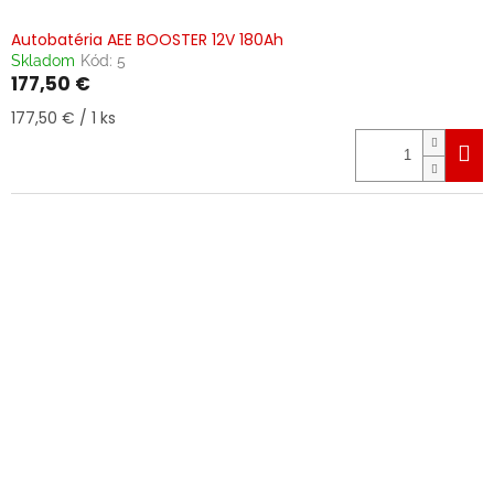
Autobatéria AEE BOOSTER 12V 180Ah
Skladom
Kód:
5
177,50 €
Jednotková
177,50 € / 1 ks
cena: