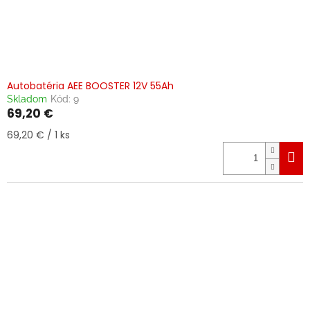
Autobatéria AEE BOOSTER 12V 55Ah
Skladom
Kód:
9
69,20 €
Jednotková
69,20 € / 1 ks
cena: