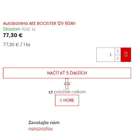
Autobatéria AEE BOOSTER 12V 60Ah
Skladom
Kód:
11
77,30 €
Jednotková
77,30 € / 1 ks
cena:
NAČÍTAŤ 5 ĎALŠÍCH
S
1
2
t
O
r
17
položiek celkom
v
á
l
HORE
n
á
k
o
d
v
a
a
c
Zavolajte nám
n
i
0905205624
i