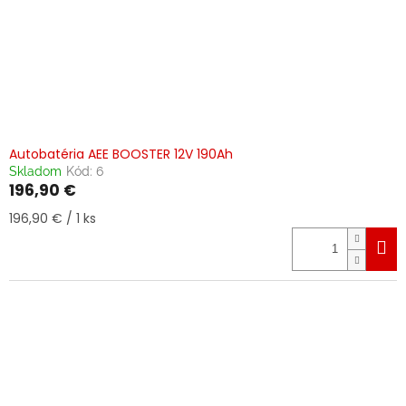
Autobatéria AEE BOOSTER 12V 190Ah
Skladom
Kód:
6
196,90 €
Jednotková
196,90 € / 1 ks
cena: