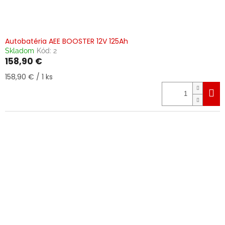
Autobatéria AEE BOOSTER 12V 125Ah
Skladom
Kód:
2
158,90 €
Jednotková
158,90 € / 1 ks
cena: