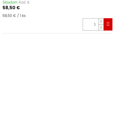
Skladom
Kód:
8
58,50 €
Jednotková
58,50 € / 1 ks
cena: