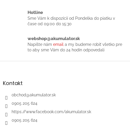
e
e
p
r
Hotline
v
Sme Vám k dispozícií od Pondelka do piatku v
k
čase od 09:00 do 15:30
y
v
ý
webshop@akumulator.sk
p
Napíšte nám
email
a my budeme robiť všetko pre
i
to aby sme Vám do 24 hodín odpovedali
s
u
Z
á
p
ä
Kontakt
t
i
obchod
@
akumulator.sk
e
0905 205 624
https://www.facebook.com/akumulator.sk
0905 205 624