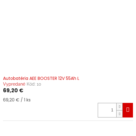
Autobatéria AEE BOOSTER 12V 55Ah L
Vypredané
Kód:
10
69,20 €
Jednotková
69,20 € / 1 ks
cena: