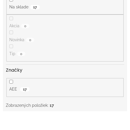
o
Na sklade
17
v
Akcia
0
Novinka
0
Tip
0
Značky
AEE
17
Zobrazených položiek:
17
V
ý