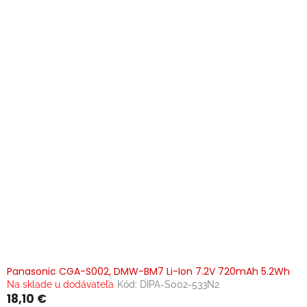
p
i
s
p
r
o
d
u
k
t
o
v
Panasonic CGA-S002, DMW-BM7 Li-Ion 7.2V 720mAh 5.2Wh
Na sklade u dodávateľa
Kód:
DIPA-S002-533N2
18,10 €