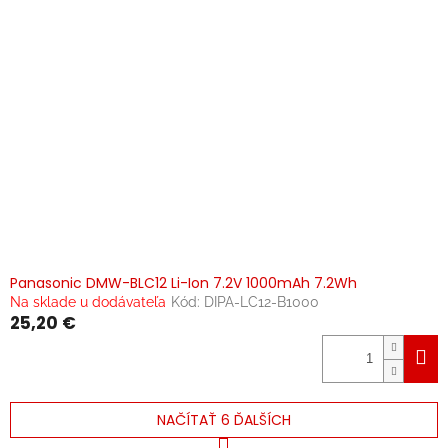
Panasonic DMW-BLC12 Li-Ion 7.2V 1000mAh 7.2Wh
Na sklade u dodávateľa
Kód:
DIPA-LC12-B1000
25,20 €
NAČÍTAŤ 6 ĎALŠÍCH
S