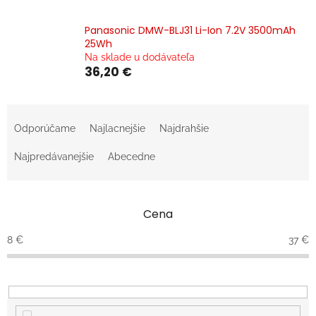
Panasonic DMW-BLJ31 Li-Ion 7.2V 3500mAh
25Wh
Na sklade u dodávateľa
36,20 €
R
a
Odporúčame
Najlacnejšie
Najdrahšie
d
e
Najpredávanejšie
Abecedne
n
i
e
Cena
p
r
8
€
37
€
o
d
u
k
t