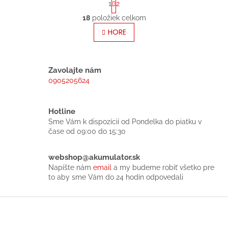
1
2
t
O
r
18
položiek celkom
v
á
l
HORE
n
á
k
o
d
v
a
a
c
Zavolajte nám
n
i
0905205624
i
e
e
p
r
Hotline
v
Sme Vám k dispozícií od Pondelka do piatku v
k
čase od 09:00 do 15:30
y
v
ý
webshop@akumulator.sk
p
Napíšte nám
email
a my budeme robiť všetko pre
i
to aby sme Vám do 24 hodín odpovedali
s
u
Z
á
p