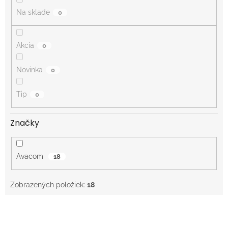
o
Na sklade
0
v
Akcia
0
Novinka
0
Tip
0
Značky
Avacom
18
Zobrazených položiek:
18
V
ý