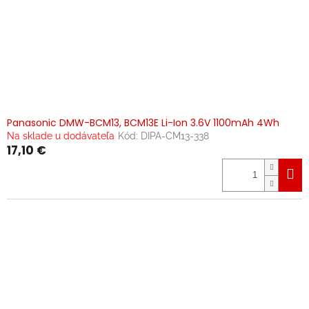
Panasonic DMW-BCM13, BCM13E Li-Ion 3.6V 1100mAh 4Wh
Na sklade u dodávateľa
Kód:
DIPA-CM13-338
17,10 €