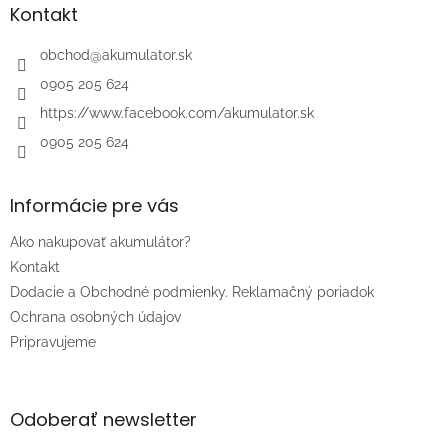
ä
Kontakt
t
i
obchod
@
akumulator.sk
e
0905 205 624
https://www.facebook.com/akumulator.sk
0905 205 624
Informácie pre vás
Ako nakupovať akumulátor?
Kontakt
Dodacie a Obchodné podmienky. Reklamačný poriadok
Ochrana osobných údajov
Pripravujeme
Odoberať newsletter