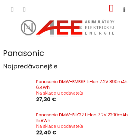
Prejsť
NÁKU
na
obsah
KOŠÍK
Panasonic
Najpredávanejšie
Panasonic DMW-BMB9E Li-Ion 7.2V 890mAh
6.4Wh
Na sklade u dodávateľa
27,30 €
Panasonic DMW-BLK22 Li-Ion 7.2V 2200mAh
15.8Wh
Na sklade u dodávateľa
22,40 €