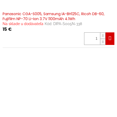
Panasonic CGA-S005, Samsung IA-BH125C, Ricoh DB-60,
Fujifilm NP-70 Li-Ion 3.7V 1100mAh 4.1Wh
Na sklade u dodávateľa
Kód:
DIPA-S005N-338
15 €