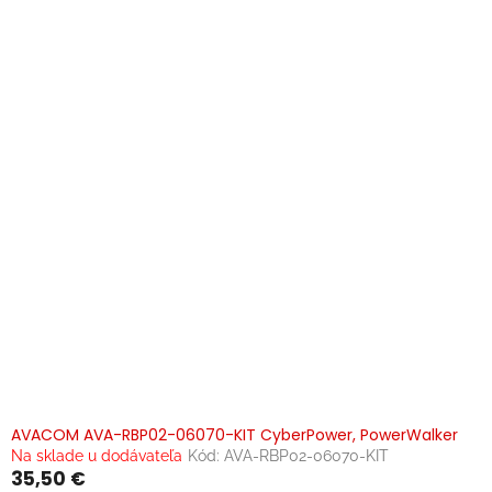
p
i
s
p
r
o
d
u
k
t
o
v
AVACOM AVA-RBP02-06070-KIT CyberPower, PowerWalker
Na sklade u dodávateľa
Kód:
AVA-RBP02-06070-KIT
35,50 €