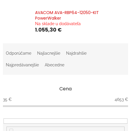
AVACOM AVA-RBP64-12050-KIT
PowerWalker
Na sklade u dodávateľa
1.055,30 €
R
a
Odporúčame
Najlacnejšie
Najdrahšie
d
e
Najpredávanejšie
Abecedne
n
i
e
Cena
p
r
35
€
4653
€
o
d
u
k
t