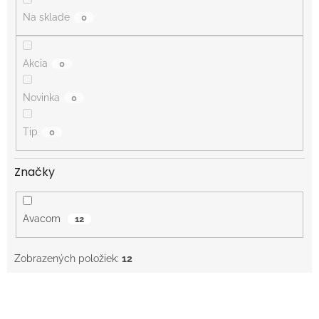
o
Na sklade
0
v
Akcia
0
Novinka
0
Tip
0
Značky
Avacom
12
Zobrazených položiek:
12
V
ý