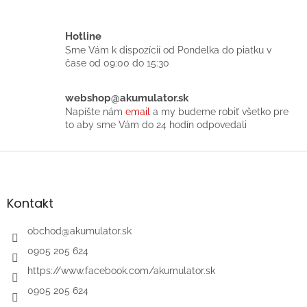
a
c
i
Hotline
e
Sme Vám k dispozícií od Pondelka do piatku v
p
čase od 09:00 do 15:30
r
v
k
webshop@akumulator.sk
y
Napíšte nám
email
a my budeme robiť všetko pre
v
to aby sme Vám do 24 hodín odpovedali
ý
p
Z
i
á
s
p
u
ä
Kontakt
t
i
obchod
@
akumulator.sk
e
0905 205 624
https://www.facebook.com/akumulator.sk
0905 205 624