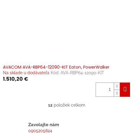
AVACOM AVA-RBP64-12090-KIT Eaton, PowerWalker
Na sklade u dodávateľa
Kód:
AVA-RBP64-12090-KIT
1.510,20 €
12
položiek celkom
O
v
l
á
Zavolajte nám
d
0905205624