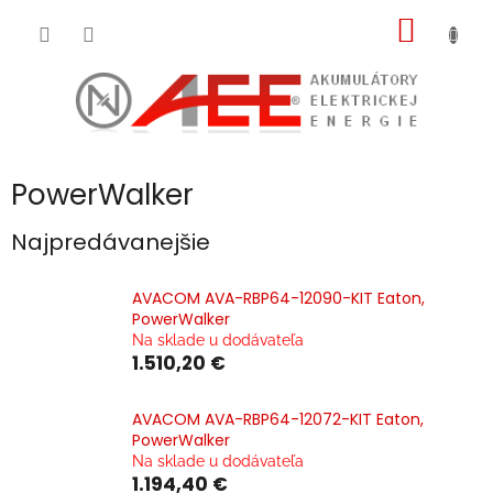
Prejsť
NÁKU
na
obsah
KOŠÍK
PowerWalker
Najpredávanejšie
AVACOM AVA-RBP64-12090-KIT Eaton,
PowerWalker
Na sklade u dodávateľa
1.510,20 €
AVACOM AVA-RBP64-12072-KIT Eaton,
PowerWalker
Na sklade u dodávateľa
1.194,40 €