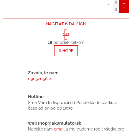
NAČÍTAŤ 6 ĎALŠÍCH
S
1
2
t
O
r
18
položiek celkom
v
á
l
HORE
n
á
k
o
d
v
a
a
c
Zavolajte nám
n
i
0905205624
i
e
e
p
r
Hotline
v
Sme Vám k dispozícií od Pondelka do piatku v
k
čase od 09:00 do 15:30
y
v
ý
webshop@akumulator.sk
p
Napíšte nám
email
a my budeme robiť všetko pre