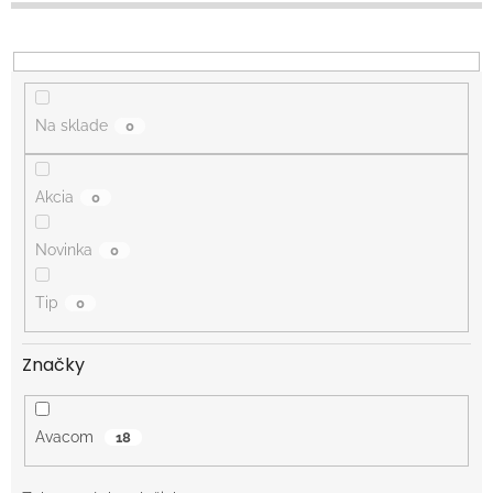
d
u
k
t
o
Na sklade
0
v
Akcia
0
Novinka
0
Tip
0
Značky
Avacom
18