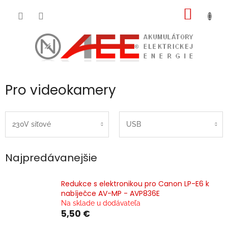
Prejsť
NÁKU
na
obsah
KOŠÍK
Pro videokamery
230V síťové
USB
Najpredávanejšie
Redukce s elektronikou pro Canon LP-E6 k
nabíječce AV-MP - AVP836E
Na sklade u dodávateľa
5,50 €