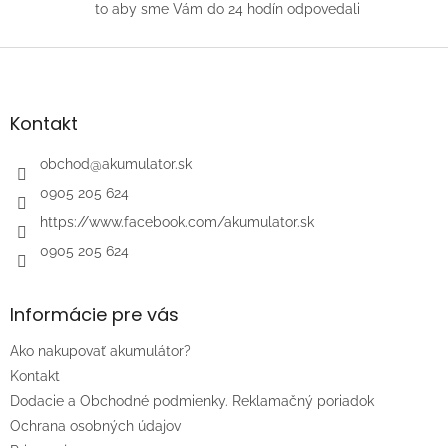
i
to aby sme Vám do 24 hodín odpovedali
s
u
Z
á
p
ä
Kontakt
t
i
obchod
@
akumulator.sk
e
0905 205 624
https://www.facebook.com/akumulator.sk
0905 205 624
Informácie pre vás
Ako nakupovať akumulátor?
Kontakt
Dodacie a Obchodné podmienky. Reklamačný poriadok
Ochrana osobných údajov