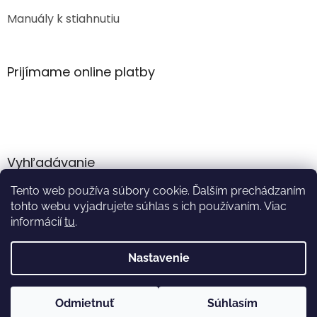
Manuály k stiahnutiu
Prijímame online platby
Vyhľadávanie
Tento web používa súbory cookie. Ďalším prechádzaním
HĽADAŤ
tohto webu vyjadrujete súhlas s ich používaním. Viac
informácií
tu
.
Nastavenie
Vytvoril Shoptet
Odmietnuť
Súhlasím
Copyright 2026
Akumulator.sk
. Všetky práva vyhradené.