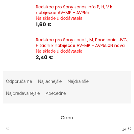
Redukce pro Sony series info P, H, V k
nabíječce AV-MP - AVP55
Na sklade u dodávateľa
1,60 €
Redukce pro Sony serie L, M, Panasonic, JVC,
Hitachi k nabíječce AV-MP - AVP550N nová
Na sklade u dodávateľa
2,40 €
R
a
Odporúčame
Najlacnejšie
Najdrahšie
d
e
Najpredávanejšie
Abecedne
n
i
e
Cena
p
r
1
€
34
€
o