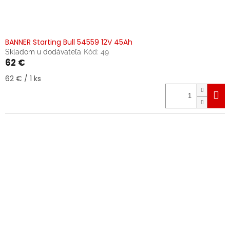
BANNER Starting Bull 54559 12V 45Ah
Skladom u dodávateľa
Kód:
49
62 €
Jednotková
62 € / 1 ks
cena: