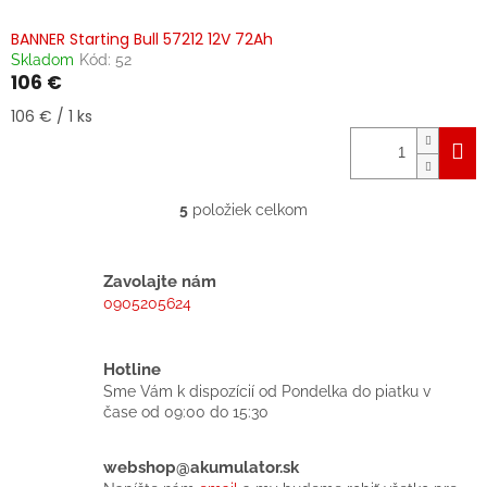
BANNER Starting Bull 57212 12V 72Ah
Skladom
Kód:
52
106 €
Jednotková
106 € / 1 ks
cena:
5
položiek celkom
O
v
l
á
Zavolajte nám
d
0905205624
a
c
i
Hotline
e
Sme Vám k dispozícií od Pondelka do piatku v
p
čase od 09:00 do 15:30
r
v
k
webshop@akumulator.sk