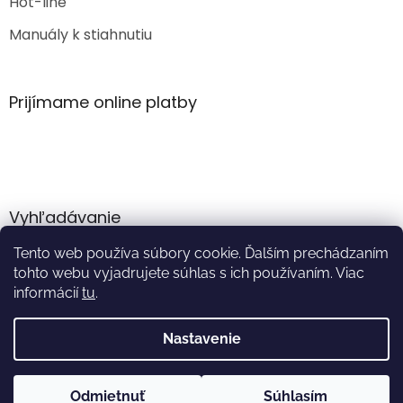
Hot-line
Manuály k stiahnutiu
Prijímame online platby
Vyhľadávanie
Tento web používa súbory cookie. Ďalším prechádzaním
HĽADAŤ
tohto webu vyjadrujete súhlas s ich používaním. Viac
informácií
tu
.
Nastavenie
Vytvoril Shoptet
Odmietnuť
Súhlasím
Copyright 2026
Akumulator.sk
. Všetky práva vyhradené.