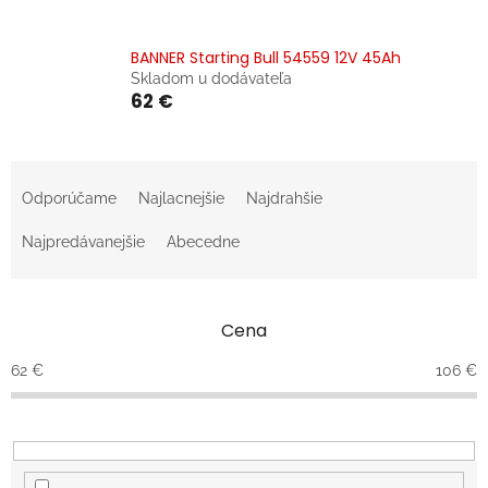
BANNER Starting Bull 54559 12V 45Ah
Skladom u dodávateľa
62 €
R
a
Odporúčame
Najlacnejšie
Najdrahšie
d
e
Najpredávanejšie
Abecedne
n
i
e
Cena
p
r
62
€
106
€
o
d
u
k
t