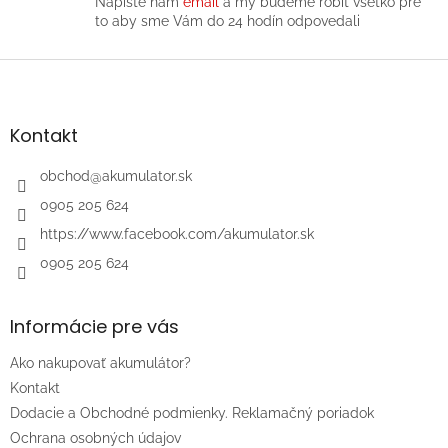
y
Napíšte nám
email
a my budeme robiť všetko pre
v
to aby sme Vám do 24 hodín odpovedali
ý
p
Z
i
á
s
p
u
ä
Kontakt
t
i
obchod
@
akumulator.sk
e
0905 205 624
https://www.facebook.com/akumulator.sk
0905 205 624
Informácie pre vás
Ako nakupovať akumulátor?
Kontakt
Dodacie a Obchodné podmienky. Reklamačný poriadok
Ochrana osobných údajov