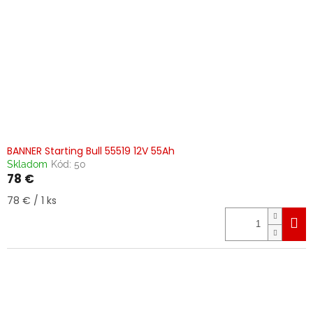
BANNER Starting Bull 55519 12V 55Ah
Skladom
Kód:
50
78 €
Jednotková
78 € / 1 ks
cena: