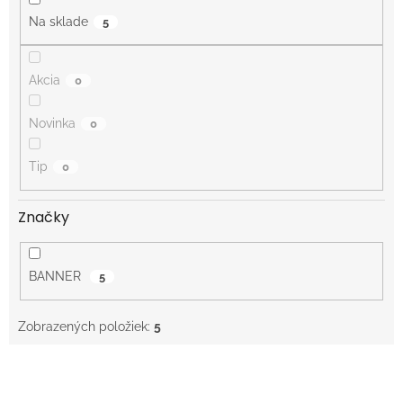
o
Na sklade
5
v
Akcia
0
Novinka
0
Tip
0
Značky
BANNER
5
Zobrazených položiek:
5
V
ý