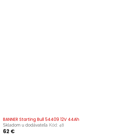
p
i
s
p
r
o
d
u
k
t
o
v
BANNER Starting Bull 54409 12V 44Ah
Skladom u dodávateľa
Kód:
48
62 €