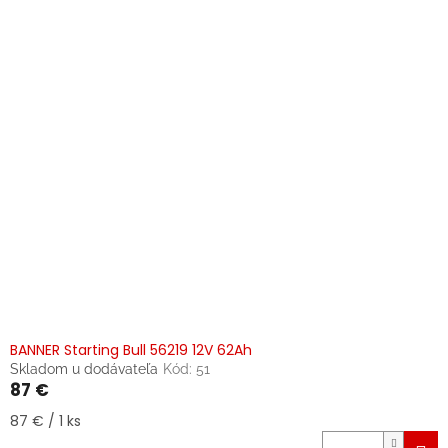
BANNER Starting Bull 56219 12V 62Ah
Skladom u dodávateľa
Kód:
51
87 €
Jednotková
87 € / 1 ks
cena: