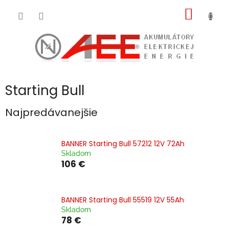
Prejsť
NÁKU
na
obsah
KOŠÍK
Starting Bull
Najpredávanejšie
BANNER Starting Bull 57212 12V 72Ah
Skladom
106 €
BANNER Starting Bull 55519 12V 55Ah
Skladom
78 €