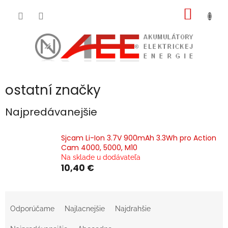
Prejsť
NÁKU
na
obsah
KOŠÍK
ostatní značky
Najpredávanejšie
Sjcam Li-Ion 3.7V 900mAh 3.3Wh pro Action
Cam 4000, 5000, M10
Na sklade u dodávateľa
10,40 €
R
a
Odporúčame
Najlacnejšie
Najdrahšie
d