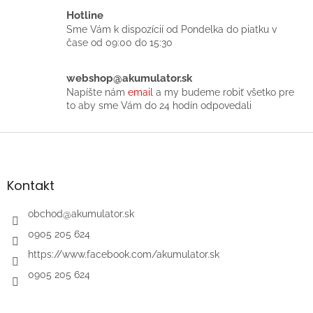
i
Hotline
e
Sme Vám k dispozícií od Pondelka do piatku v
p
čase od 09:00 do 15:30
r
v
k
webshop@akumulator.sk
y
Napíšte nám
email
a my budeme robiť všetko pre
v
to aby sme Vám do 24 hodín odpovedali
ý
p
Z
i
á
s
p
u
ä
Kontakt
t
i
obchod
@
akumulator.sk
e
0905 205 624
https://www.facebook.com/akumulator.sk
0905 205 624