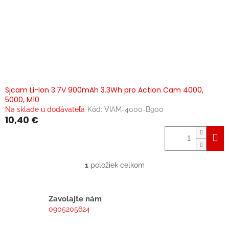
o
v
Sjcam Li-Ion 3.7V 900mAh 3.3Wh pro Action Cam 4000,
5000, M10
Na sklade u dodávateľa
Kód:
VIAM-4000-B900
10,40 €
1
položiek celkom
O
v
l
á
Zavolajte nám
d
0905205624
a
c