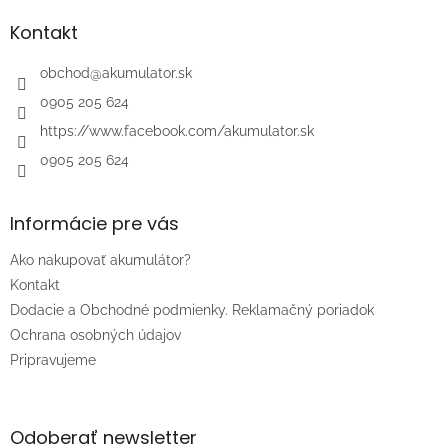
p
ä
Kontakt
t
i
obchod
@
akumulator.sk
e
0905 205 624
https://www.facebook.com/akumulator.sk
0905 205 624
Informácie pre vás
Ako nakupovať akumulátor?
Kontakt
Dodacie a Obchodné podmienky. Reklamačný poriadok
Ochrana osobných údajov
Pripravujeme
Odoberať newsletter