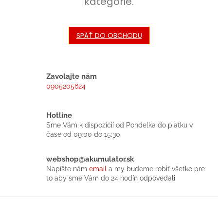
kategórie.
SPÄŤ DO OBCHODU
Zavolajte nám
0905205624
Hotline
Sme Vám k dispozícií od Pondelka do piatku v
čase od 09:00 do 15:30
webshop@akumulator.sk
Napíšte nám
email
a my budeme robiť všetko pre
to aby sme Vám do 24 hodín odpovedali
Z
á