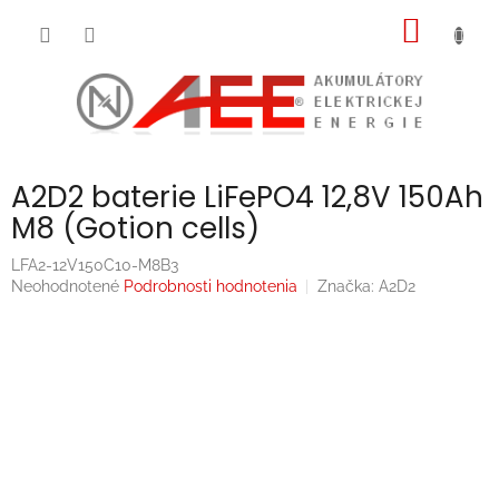
Prejsť
NÁKU
na
obsah
KOŠÍK
A2D2 baterie LiFePO4 12,8V 150Ah
M8 (Gotion cells)
LFA2-12V150C10-M8B3
Priemerné
Neohodnotené
Podrobnosti hodnotenia
Značka:
A2D2
hodnotenie
produktu
je
0,0
z
5
hviezdičiek.