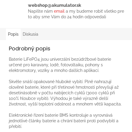
webshop@akumulator.sk
Napíšte nám
email
a my budeme robiť všetko pre
to aby sme Vám do 24 hodín odpovedali
Popis
Diskusia
Podrobný popis
Baterie LiFePO4 jsou univerzální bezúdržbové baterie
určené pro karavany, lodě, fotovoltaiku, pohony s
elektromotory, vozíky a mnoho dalších aplikací.
Skvěle snáší opakované hluboké vybití. Plně nahrazují
olověné baterie, které při třetinové hmotnosti převyšují až
desetinásobně v počtu nabíjecích cyklů (3000 cyklů při
100% hloubce vybití). Výhodou je také výrazně delší
životnost, vyšší teplotní odolnost a mnohem větší kapacita.
Elektronické řízení baterie BMS kontroluje a vyrovnává
jednotlivé články baterie a chrání baterii proti podvybití a
přebití.