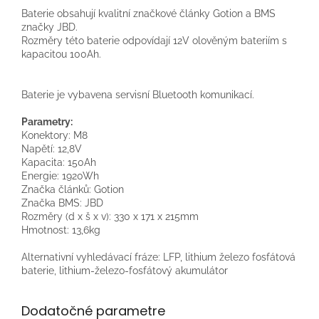
Baterie obsahují kvalitní značkové články Gotion a BMS
značky JBD.
Rozměry této baterie odpovídají 12V olověným bateriím s
kapacitou 100Ah.
Baterie je vybavena servisní Bluetooth komunikací.
Parametry:
Konektory: M8
Napětí: 12,8V
Kapacita: 150Ah
Energie: 1920Wh
Značka článků: Gotion
Značka BMS: JBD
Rozměry (d x š x v): 330 x 171 x 215mm
Hmotnost: 13,6kg
Alternativní vyhledávací fráze: LFP, lithium železo fosfátová
baterie, lithium-železo-fosfátový akumulátor
Dodatočné parametre