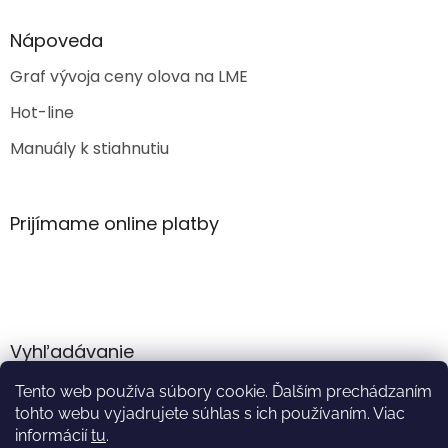
Nápoveda
Graf vývoja ceny olova na LME
Hot-line
Manuály k stiahnutiu
Prijímame online platby
Vyhľadávanie
Tento web používa súbory cookie. Ďalším prechádzaním
HĽADAŤ
tohto webu vyjadrujete súhlas s ich používaním. Viac
informácií
tu
.