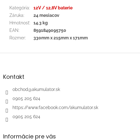
Kategória
:
12V / 12,8V baterie
Záruka
:
24 mesiacov
Hmotnosť
:
14.3 kg
EAN
:
8591849095750
Rozmer
:
330mm x 215mm x 171mm
Z
á
p
ä
Kontakt
t
i
obchod
@
akumulator.sk
e
0905 205 624
https://www.facebook.com/akumulator.sk
0905 205 624
Informácie pre vás