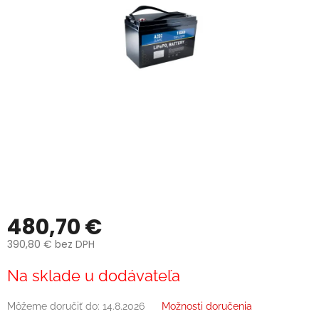
480,70 €
390,80 € bez DPH
Jednotková
Na sklade u dodávateľa
cena:
Môžeme doručiť do:
14.8.2026
Možnosti doručenia