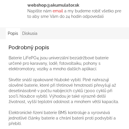
webshop@akumulator.sk
Napíšte nám
email
a my budeme robiť všetko pre
to aby sme Vám do 24 hodín odpovedali
Popis
Diskusia
Podrobný popis
Baterie LiFePO4 jsou univerzální bezúdržbové baterie
určené pro karavany, lodě, fotovoltaiku, pohony s
elektromotory, vozíky a mnoho dalších aplikací.
Skvěle snáší opakované hluboké vybití. Plně nahrazují
olověné baterie, které při třetinové hmotnosti převyšují až
desetinásobně v počtu nabíjecích cyklů (3000 cyklů při
100% hloubce vybití). Výhodou je také výrazně delší
životnost, vyšší teplotní odolnost a mnohem větší kapacita.
Elektronické řízení baterie BMS kontroluje a vyrovnává
jednotlivé články baterie a chrání baterii proti podvybití a
přebití.