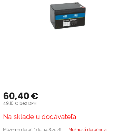
60,40 €
49,10 € bez DPH
Jednotková
Na sklade u dodávateľa
cena:
Môžeme doručiť do:
14.8.2026
Možnosti doručenia