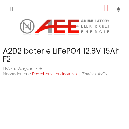
Prejsť
NÁKU
na
obsah
KOŠÍK
A2D2 baterie LiFePO4 12,8V 15Ah
F2
LFA2-12V015C10-F2B1
Priemerné
Neohodnotené
Podrobnosti hodnotenia
Značka:
A2D2
hodnotenie
produktu
je
0,0
z
5
hviezdičiek.