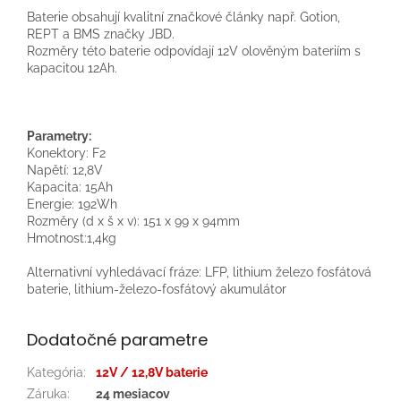
Baterie obsahují kvalitní značkové články např. Gotion,
REPT a BMS značky JBD.
Rozměry této baterie odpovídají 12V olověným bateriím s
kapacitou 12Ah.
Parametry:
Konektory: F2
Napětí: 12,8V
Kapacita: 15Ah
Energie: 192Wh
Rozměry (d x š x v): 151 x 99 x 94mm
Hmotnost:1,4kg
Alternativní vyhledávací fráze: LFP, lithium železo fosfátová
baterie, lithium-železo-fosfátový akumulátor
Dodatočné parametre
Kategória
:
12V / 12,8V baterie
Záruka
:
24 mesiacov