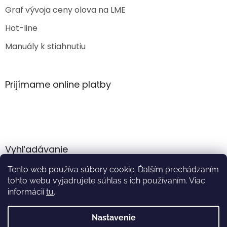
Graf vývoja ceny olova na LME
Hot-line
Manuály k stiahnutiu
Prijímame online platby
Vyhľadávanie
Tento web používa súbory cookie. Ďalším prechádzaním
HĽADAŤ
tohto webu vyjadrujete súhlas s ich používaním. Viac
informácií
tu
.
Nastavenie
Vytvoril Shoptet