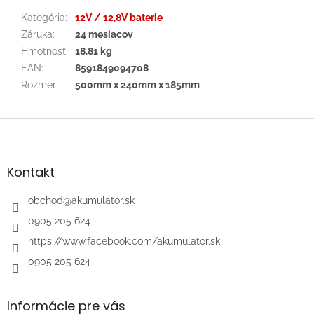
Kategória
:
12V / 12,8V baterie
Záruka
:
24 mesiacov
Hmotnosť
:
18.81 kg
EAN
:
8591849094708
Rozmer
:
500mm x 240mm x 185mm
Z
á
p
ä
Kontakt
t
i
obchod
@
akumulator.sk
e
0905 205 624
https://www.facebook.com/akumulator.sk
0905 205 624
Informácie pre vás