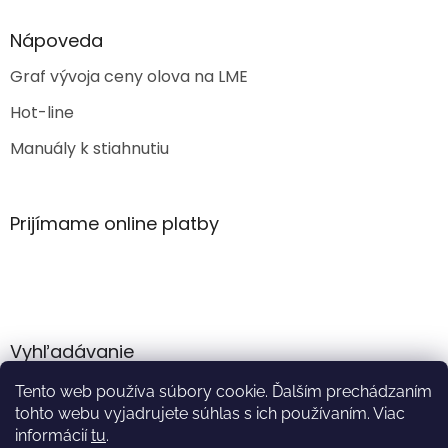
Nápoveda
Graf vývoja ceny olova na LME
Hot-line
Manuály k stiahnutiu
Prijímame online platby
Vyhľadávanie
Tento web používa súbory cookie. Ďalším prechádzaním
HĽADAŤ
tohto webu vyjadrujete súhlas s ich používaním. Viac
informácií
tu
.