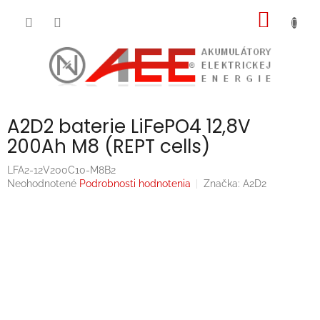
Prejsť
NÁKU
na
obsah
KOŠÍK
A2D2 baterie LiFePO4 12,8V
200Ah M8 (REPT cells)
LFA2-12V200C10-M8B2
Priemerné
Neohodnotené
Podrobnosti hodnotenia
Značka:
A2D2
hodnotenie
produktu
je
0,0
z
5
hviezdičiek.