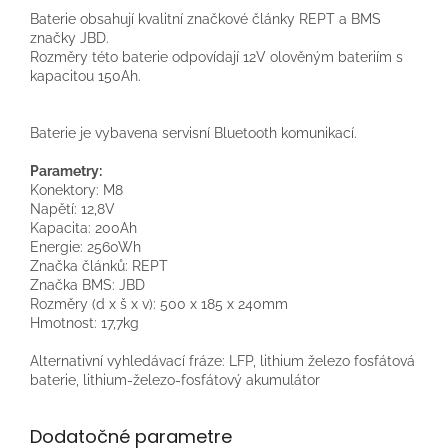
Baterie obsahují kvalitní značkové články REPT a BMS
značky JBD.
Rozměry této baterie odpovídají 12V olověným bateriím s
kapacitou 150Ah.
Baterie je vybavena servisní Bluetooth komunikací.
Parametry:
Konektory: M8
Napětí: 12,8V
Kapacita: 200Ah
Energie: 2560Wh
Značka článků: REPT
Značka BMS: JBD
Rozměry (d x š x v): 500 x 185 x 240mm
Hmotnost: 17,7kg
Alternativní vyhledávací fráze: LFP, lithium železo fosfátová
baterie, lithium-železo-fosfátový akumulátor
Dodatočné parametre