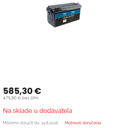
585,30 €
475,90 € bez DPH
Jednotková
Na sklade u dodávateľa
cena:
Môžeme doručiť do:
14.8.2026
Možnosti doručenia