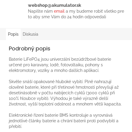
webshop@akumulator.sk
Napíšte nám
email
a my budeme robiť všetko pre
to aby sme Vám do 24 hodín odpovedali
Popis
Diskusia
Podrobný popis
Baterie LiFePO4 jsou univerzální bezúdržbové baterie
určené pro karavany, lodě, fotovoltaiku, pohony s
elektromotory, vozíky a mnoho dalších aplikací.
Skvěle snáší opakované hluboké vybití. Plně nahrazují
olověné baterie, které při třetinové hmotnosti převyšují až
desetinásobně v počtu nabíjecích cyklů (3000 cyklů při
100% hloubce vybití). Výhodou je také výrazně delší
životnost, vyšší teplotní odolnost a mnohem větší kapacita.
Elektronické řízení baterie BMS kontroluje a vyrovnává
jednotlivé články baterie a chrání baterii proti podvybití a
přebití.