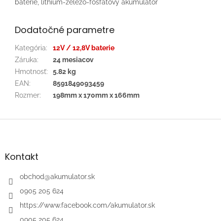
baterie, lithium-železo-fosfátový akumulátor
Dodatočné parametre
Kategória
:
12V / 12,8V baterie
Záruka
:
24 mesiacov
Hmotnosť
:
5.82 kg
EAN
:
8591849093459
Rozmer
:
198mm x 170mm x 166mm
Z
á
p
ä
Kontakt
t
i
obchod
@
akumulator.sk
e
0905 205 624
https://www.facebook.com/akumulator.sk
0905 205 624