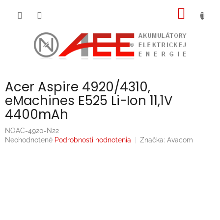
Prejsť
NÁKU
na
obsah
KOŠÍK
Acer Aspire 4920/4310,
eMachines E525 Li-Ion 11,1V
4400mAh
NOAC-4920-N22
Priemerné
Neohodnotené
Podrobnosti hodnotenia
Značka:
Avacom
hodnotenie
produktu
je
0,0
z
5
hviezdičiek.