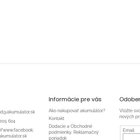
Informácie pre vás
Odober
Ako nakupovať akumulátor?
Vložte sv
od
@
akumulator.sk
nových pr
Kontakt
205 624
Dodacie a Obchodné
://www.facebook.
Email
podmienky. Reklamačný
kumulator.sk
poriadok