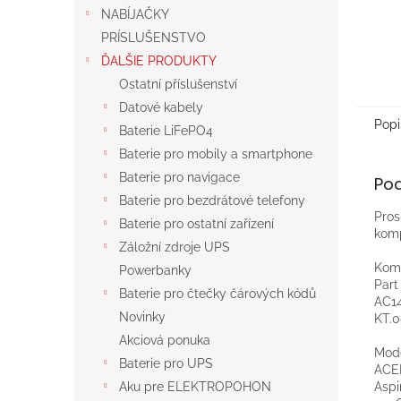
NABÍJAČKY
PRÍSLUŠENSTVO
ĎALŠIE PRODUKTY
Ostatní příslušenství
Datové kabely
Popi
Baterie LiFePO4
Baterie pro mobily a smartphone
Baterie pro navigace
Po
Baterie pro bezdrátové telefony
Pros
Baterie pro ostatní zařízení
komp
Záložní zdroje UPS
Komp
Powerbanky
Par
Baterie pro čtečky čárových kódů
AC14
Novinky
KT.0
Akciová ponuka
Mod
Baterie pro UPS
ACE
Aspi
Aku pre ELEKTROPOHON