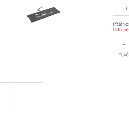
tříčlánk
Detailné
TLAČ