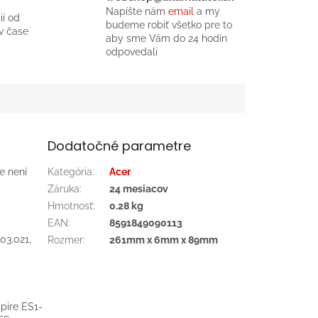
Napíšte nám
email
a my
ií od
budeme robiť všetko pre to
v čase
aby sme Vám do 24 hodín
odpovedali
Dodatočné parametre
ie není
Kategória
:
Acer
Záruka
:
24 mesiacov
Hmotnosť
:
0.28 kg
EAN
:
8591849090113
03.021,
Rozmer
:
261mm x 6mm x 89mm
spire ES1-