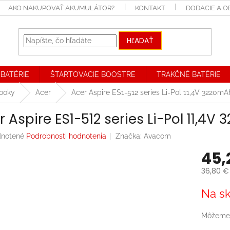
AKO NAKUPOVAŤ AKUMULÁTOR?
KONTAKT
DODACIE A 
HĽADAŤ
BATÉRIE
ŠTARTOVACIE BOOSTRE
TRAKČNÉ BATÉRIE
booky
Acer
Acer Aspire ES1-512 series Li-Pol 11,4V 3220m
r Aspire ES1-512 series Li-Pol 11,4
rné
notené
Podrobnosti hodnotenia
Značka:
Avacom
enie
45,
tu
36,80 €
Jednotk
Na sk
cena:
iek.
Môžeme 