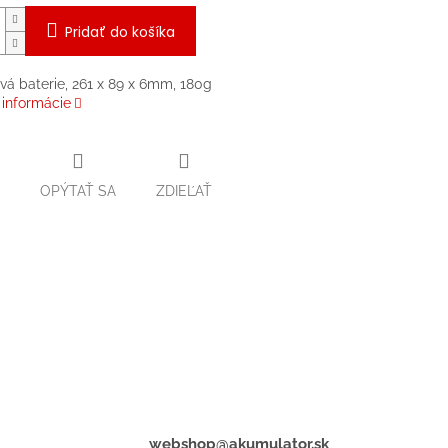
Pridať do košíka
ová baterie, 261 x 89 x 6mm, 180g
 informácie
OPÝTAŤ SA
ZDIEĽAŤ
webshop@akumulator.sk