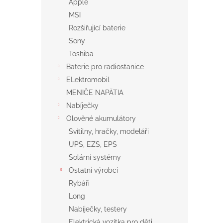
Apple
MSI
Rozšiřující baterie
Sony
Toshiba
Baterie pro radiostanice
ELektromobil
MENIČE NAPÄTIA
Nabíječky
Olověné akumulátory
Svítilny, hračky, modeláři
UPS, EZS, EPS
Solární systémy
Ostatní výrobci
Rybáři
Long
Nabíječky, testery
Elektrická vozítka pro děti