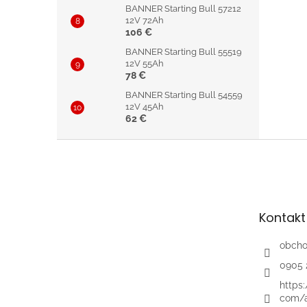
BANNER Starting Bull 57212
12V 72Ah
106 €
BANNER Starting Bull 55519
12V 55Ah
78 €
BANNER Starting Bull 54559
12V 45Ah
62 €
Z
á
p
ä
t
Kontakt
i
e
obch
0905 
https
com/a