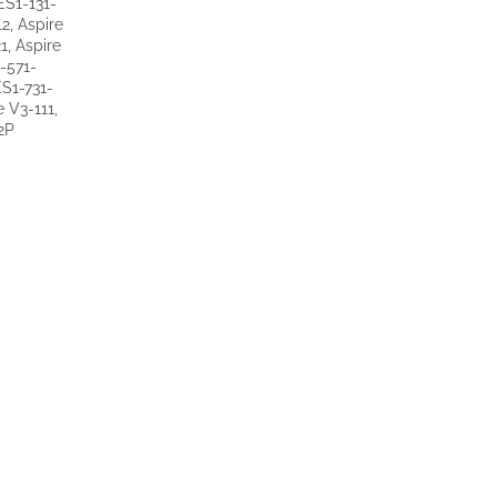
ES1-131-
2, Aspire
1, Aspire
-571-
ES1-731-
 V3-111,
32P