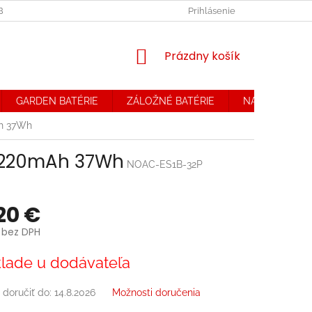
OBCHODNÉ PODMIENKY. REKLAMAČNÝ PORIADOK
Prihlásenie
OCHRANA OSOB
NÁKUPNÝ
Prázdny košík
KOŠÍK
GARDEN BATÉRIE
ZÁLOŽNÉ BATÉRIE
NABÍJAČKY
Ah 37Wh
V 3220mAh 37Wh
NOAC-ES1B-32P
20 €
 bez DPH
ová
lade u dodávateľa
doručiť do:
14.8.2026
Možnosti doručenia