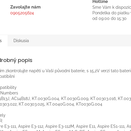
Hotline
Zavolajte nám
Sme Vám k dispozíc
0905205624
Pondelka do piatku 
od 09:00 do 15:30
s
Diskusia
drobný popis
ím zkontrolujte napětí u Vaší původní baterie, s 15,2V verzí tato bater
atibilní
atibility
t Numbers
B13J, AC14B18J, KT.0030G.004, KT.0030G.009, KT.00303.016, KT.003
0303.022, KT.00303.025, KT.0040G.004, KT0030G.004
ely
R:
re E3-111, Aspire E3-112, Aspire E3-112M, Aspire E11, Aspire ES1-111, A