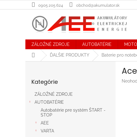
Prejsť
0905 205 624
obchod@akumulator.sk
na
obsah
ZÁLOŽNÉ ZDROJE
AUTOBATÉRIE
MOTO
Domov
ĎALŠIE PRODUKTY
Baterie pro note
B
Ace
o
Preskočiť
č
Kategórie
Prieme
Neohod
kategórie
n
hodnot
ý
produk
ZÁLOŽNÉ ZDROJE
p
je
AUTOBATÉRIE
a
0,0
n
z
Autobatérie pre systém ŠTART -
STOP
5
e
hviezdič
AEE
l
VARTA