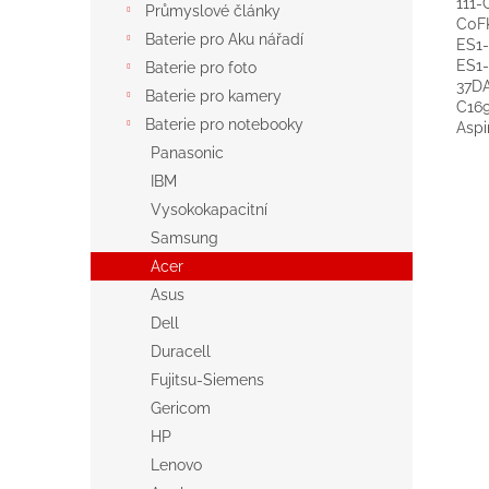
111-
Průmyslové články
C0FK
Baterie pro Aku nářadí
ES1-
ES1-
Baterie pro foto
37DA
Baterie pro kamery
C169
Baterie pro notebooky
Aspi
Panasonic
IBM
Vysokokapacitní
Samsung
Acer
Asus
Dell
Duracell
Fujitsu-Siemens
Gericom
HP
Lenovo