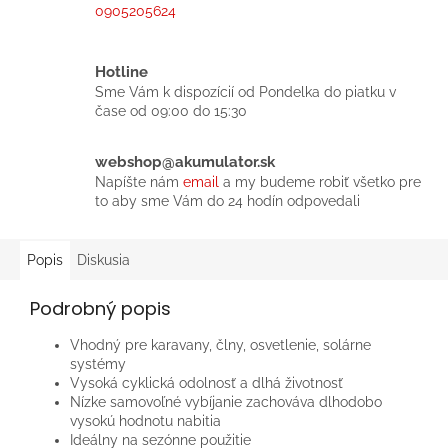
0905205624
Hotline
Sme Vám k dispozícií od Pondelka do piatku v
čase od 09:00 do 15:30
webshop@akumulator.sk
Napíšte nám
email
a my budeme robiť všetko pre
to aby sme Vám do 24 hodín odpovedali
Popis
Diskusia
Podrobný popis
Vhodný pre karavany, člny, osvetlenie, solárne
systémy
Vysoká cyklická odolnosť a dlhá životnosť
Nízke samovoľné vybíjanie zachováva dlhodobo
vysokú hodnotu nabitia
Ideálny na sezónne použitie