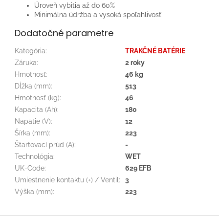
Úroveň vybitia až do 60%
Minimálna údržba a vysoká spoľahlivosť
Dodatočné parametre
Kategória
:
TRAKČNÉ BATÉRIE
Záruka
:
2 roky
Hmotnosť
:
46 kg
Dĺžka (mm)
:
513
Hmotnosť (kg)
:
46
Kapacita (Ah)
:
180
Napätie (V)
:
12
Šírka (mm)
:
223
Štartovací prúd (A)
:
-
Technológia
:
WET
UK-Code
:
629 EFB
Umiestnenie kontaktu (+) / Ventil
:
3
Výška (mm)
:
223