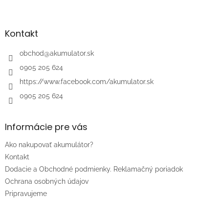
Z
á
p
ä
Kontakt
t
i
obchod
@
akumulator.sk
e
0905 205 624
https://www.facebook.com/akumulator.sk
0905 205 624
Informácie pre vás
Ako nakupovať akumulátor?
Kontakt
Dodacie a Obchodné podmienky. Reklamačný poriadok
Ochrana osobných údajov
Pripravujeme