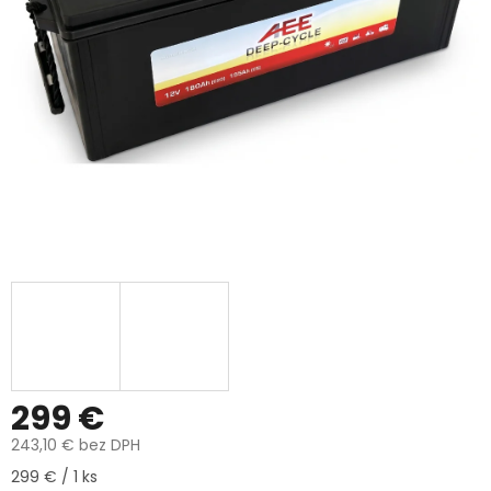
299 €
243,10 € bez DPH
Jednotková
299 € / 1 ks