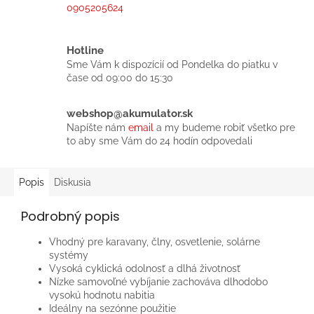
0905205624
Hotline
Sme Vám k dispozícií od Pondelka do piatku v
čase od 09:00 do 15:30
webshop@akumulator.sk
Napíšte nám
email
a my budeme robiť všetko pre
to aby sme Vám do 24 hodín odpovedali
Popis
Diskusia
Podrobný popis
Vhodný pre karavany, člny, osvetlenie, solárne
systémy
Vysoká cyklická odolnosť a dlhá životnosť
Nízke samovoľné vybíjanie zachováva dlhodobo
vysokú hodnotu nabitia
Ideálny na sezónne použitie