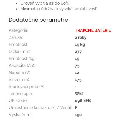
Úroveň vybitia až do 60%
Minimálna údržba a vysoká spoľahlivosť
Dodatočné parametre
Kategória
:
TRAKČNÉ BATÉRIE
Záruka
:
2 roky
Hmotnosť
:
19 kg
Dĺžka (mm)
:
277
Hmotnosť (kg)
:
19
Kapacita (Ah)
:
75
Napätie (V)
:
12
Šírka (mm)
:
175
Štartovací prúd (A)
:
-
Technológia
:
WET
UK-Code
:
096 EFB
Umiestnenie kontaktu (+) / Ventil
:
P
Výška (mm)
:
190