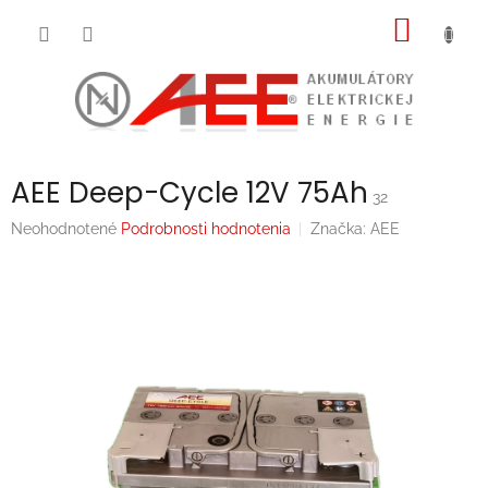
Prejsť
NÁKU
na
obsah
KOŠÍK
AEE Deep-Cycle 12V 75Ah
32
Priemerné
Neohodnotené
Podrobnosti hodnotenia
Značka:
AEE
hodnotenie
produktu
je
0,0
z
5
hviezdičiek.