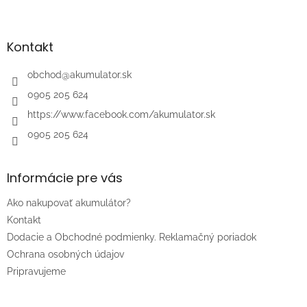
Z
á
p
ä
Kontakt
t
i
obchod
@
akumulator.sk
e
0905 205 624
https://www.facebook.com/akumulator.sk
0905 205 624
Informácie pre vás
Ako nakupovať akumulátor?
Kontakt
Dodacie a Obchodné podmienky. Reklamačný poriadok
Ochrana osobných údajov
Pripravujeme