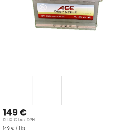
149 €
121,10 € bez DPH
Jednotková
149 € / 1 ks