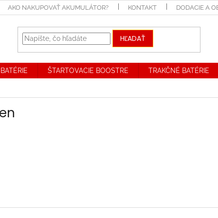
AKO NAKUPOVAŤ AKUMULÁTOR?
KONTAKT
DODACIE A 
HĽADAŤ
BATÉRIE
ŠTARTOVACIE BOOSTRE
TRAKČNÉ BATÉRIE
len