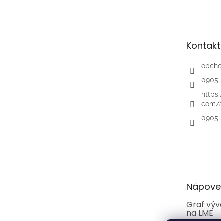
á
p
ä
t
Kontakt
i
e
obch
0905 
https
com/a
0905 
Nápove
Graf výv
na LME