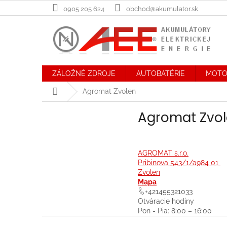
Prejsť
0905 205 624
obchod@akumulator.sk
na
obsah
ZÁLOŽNÉ ZDROJE
AUTOBATÉRIE
MOTO
Domov
Agromat Zvolen
Agromat Zvo
AGROMAT s.r.o.
Pribinova 543/1/a984 01
Zvolen
Mapa
+421455321033
Otváracie hodiny
Pon - Pia: 8:00 – 16:00
Z