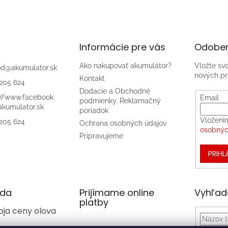
Informácie pre vás
Odober
Ako nakupovať akumulátor?
Vložte sv
od
@
akumulator.sk
nových pr
Kontakt
205 624
Dodacie a Obchodné
://www.facebook.
Email
podmienky. Reklamačný
kumulator.sk
poriadok
Vložení
205 624
Ochrana osobných údajov
osobnýc
Pripravujeme
PRIHL
da
Prijímame online
Vyhľad
platby
oja ceny olova