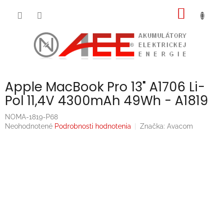
Prejsť
NÁKU
na
obsah
KOŠÍK
Apple MacBook Pro 13" A1706 Li-
Pol 11,4V 4300mAh 49Wh - A1819
NOMA-1819-P68
Priemerné
Neohodnotené
Podrobnosti hodnotenia
Značka:
Avacom
hodnotenie
produktu
je
0,0
z
5
hviezdičiek.