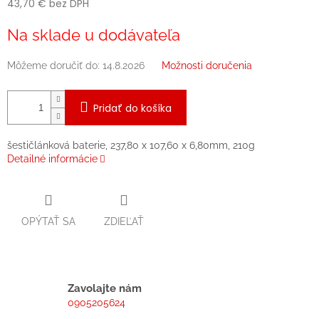
43,70 € bez DPH
Jednotková
Na sklade u dodávateľa
cena:
Môžeme doručiť do:
14.8.2026
Možnosti doručenia
Pridať do košíka
šestičlánková baterie, 237,80 x 107,60 x 6,80mm, 210g
Detailné informácie
OPÝTAŤ SA
ZDIEĽAŤ
Zavolajte nám
0905205624