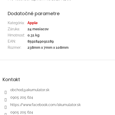
Dodatočné parametre
Kategória
:
Apple
Záruka
:
24 mesiacov
Hmotnosť
:
0.31 kg
EAN
:
8591849091189
Rozmer
:
238mm x 7mm x 108mm
Z
á
p
ä
Kontakt
t
i
obchod
@
akumulator.sk
e
0905 205 624
https://www.facebook.com/akumulator.sk
0905 205 624