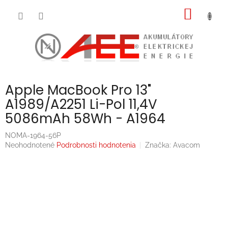
Prejsť
NÁKU
na
obsah
KOŠÍK
Apple MacBook Pro 13"
A1989/A2251 Li-Pol 11,4V
5086mAh 58Wh - A1964
NOMA-1964-56P
Priemerné
Neohodnotené
Podrobnosti hodnotenia
Značka:
Avacom
hodnotenie
produktu
je
0,0
z
5
hviezdičiek.