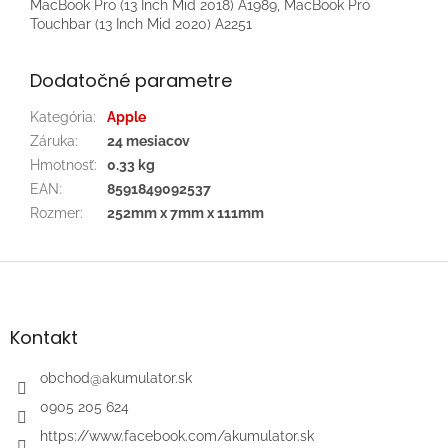
MacBook Pro (13 Inch Mid 2018) A1989, MacBook Pro
Touchbar (13 Inch Mid 2020) A2251
Dodatočné parametre
Kategória
:
Apple
Záruka
:
24 mesiacov
Hmotnosť
:
0.33 kg
EAN
:
8591849092537
Rozmer
:
252mm x 7mm x 111mm
Z
á
p
ä
Kontakt
t
i
obchod
@
akumulator.sk
e
0905 205 624
https://www.facebook.com/akumulator.sk