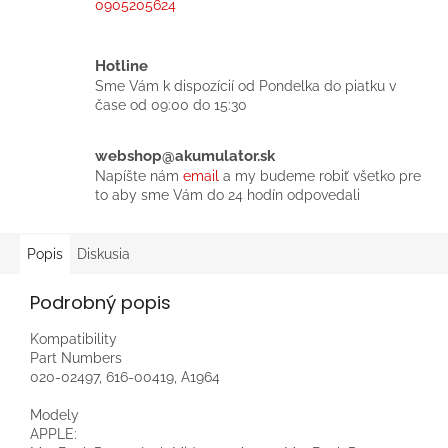
0905205624
Hotline
Sme Vám k dispozícií od Pondelka do piatku v
čase od 09:00 do 15:30
webshop@akumulator.sk
Napíšte nám
email
a my budeme robiť všetko pre
to aby sme Vám do 24 hodín odpovedali
Popis
Diskusia
Podrobný popis
Kompatibility
Part Numbers
020-02497, 616-00419, A1964
Modely
APPLE: