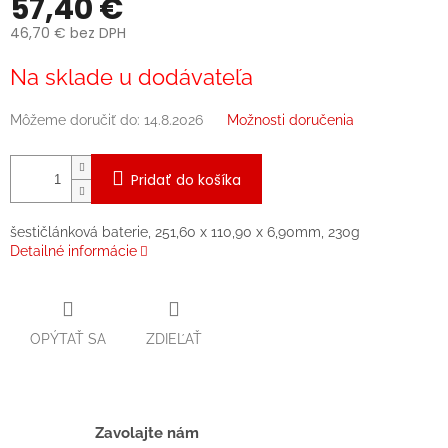
57,40 €
46,70 € bez DPH
Jednotková
Na sklade u dodávateľa
cena:
Môžeme doručiť do:
14.8.2026
Možnosti doručenia
Pridať do košíka
šestičlánková baterie, 251,60 x 110,90 x 6,90mm, 230g
Detailné informácie
OPÝTAŤ SA
ZDIEĽAŤ
Zavolajte nám