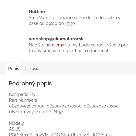
Hotline
Sme Vám k dispozícií od Pondelka do piatku v
čase od 09:00 do 15:30
webshop@akumulator.sk
Napíšte nám
email
a my budeme robiť všetko pre
to aby sme Vám do 24 hodín odpovedali
Popis
Diskusia
Podrobný popis
Kompatibility
Part Numbers
0B200-02070000, 0B200-02070200, 0B200-02070300,
0B200-02070400, C41N1541
Modely
ASUS:
ROG Strix GL702VM, ROG Strix GL702VS, ROG Strix