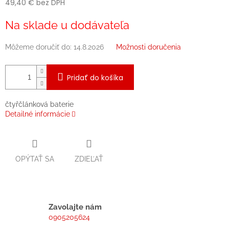
49,40 € bez DPH
Jednotková
Na sklade u dodávateľa
cena:
Môžeme doručiť do:
14.8.2026
Možnosti doručenia
Pridať do košíka
čtyřčlánková baterie
Detailné informácie
OPÝTAŤ SA
ZDIEĽAŤ
Zavolajte nám
0905205624