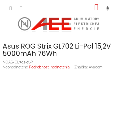
Prejsť
NÁKU
na
obsah
KOŠÍK
Asus ROG Strix GL702 Li-Pol 15,2V
5000mAh 76Wh
NOAS-GL702-76P
Priemerné
Neohodnotené
Podrobnosti hodnotenia
Značka:
Avacom
hodnotenie
produktu
je
0,0
z
5
hviezdičiek.