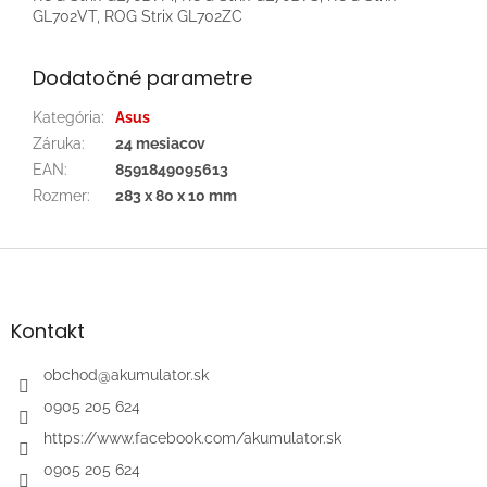
GL702VT, ROG Strix GL702ZC
Dodatočné parametre
Kategória
:
Asus
Záruka
:
24 mesiacov
EAN
:
8591849095613
Rozmer
:
283 x 80 x 10 mm
Z
á
p
ä
Kontakt
t
i
obchod
@
akumulator.sk
e
0905 205 624
https://www.facebook.com/akumulator.sk
0905 205 624