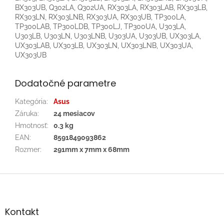
BX303UB, Q302LA, Q302UA, RX303LA, RX303LAB, RX303LB,
RX303LN, RX303LNB, RX303UA, RX303UB, TP300LA,
TP300LAB, TP300LDB, TP300LJ, TP300UA, U303LA,
U303LB, U303LN, U303LNB, U303UA, U303UB, UX303LA,
UX303LAB, UX303LB, UX303LN, UX303LNB, UX303UA,
UX303UB
Dodatočné parametre
Kategória
:
Asus
Záruka
:
24 mesiacov
Hmotnosť
:
0.3 kg
EAN
:
8591849093862
Rozmer
:
291mm x 7mm x 68mm
Z
á
p
ä
Kontakt
t