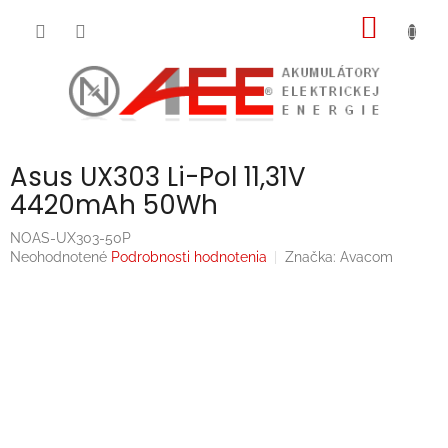
Prejsť
NÁKU
na
obsah
KOŠÍK
Asus UX303 Li-Pol 11,31V
4420mAh 50Wh
NOAS-UX303-50P
Priemerné
Neohodnotené
Podrobnosti hodnotenia
Značka:
Avacom
hodnotenie
produktu
je
0,0
z
5
hviezdičiek.