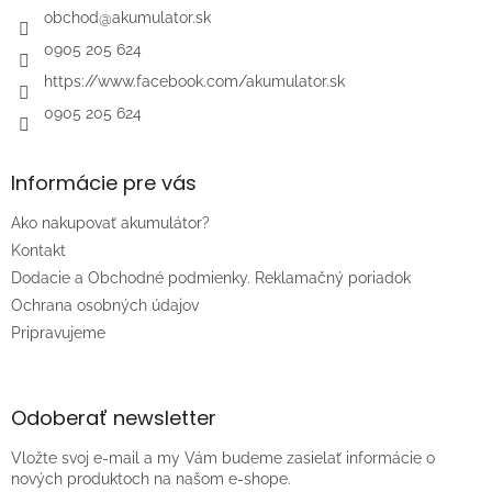
i
obchod
@
akumulator.sk
e
0905 205 624
https://www.facebook.com/akumulator.sk
0905 205 624
Informácie pre vás
Ako nakupovať akumulátor?
Kontakt
Dodacie a Obchodné podmienky. Reklamačný poriadok
Ochrana osobných údajov
Pripravujeme
Odoberať newsletter
Vložte svoj e-mail a my Vám budeme zasielať informácie o
nových produktoch na našom e-shope.