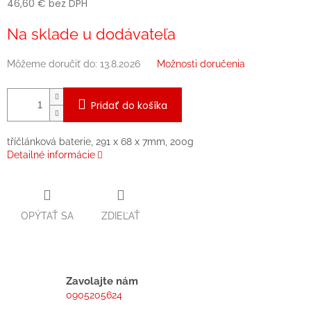
46,60 € bez DPH
Jednotková
Na sklade u dodávateľa
cena:
Môžeme doručiť do:
13.8.2026
Možnosti doručenia
Pridať do košíka
tříčlánková baterie, 291 x 68 x 7mm, 200g
Detailné informácie
OPÝTAŤ SA
ZDIEĽAŤ
Zavolajte nám
0905205624