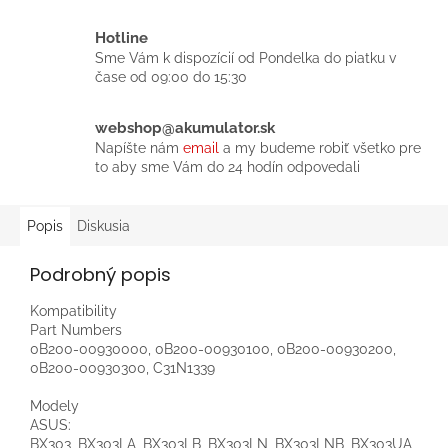
Hotline
Sme Vám k dispozícií od Pondelka do piatku v
čase od 09:00 do 15:30
webshop@akumulator.sk
Napíšte nám
email
a my budeme robiť všetko pre
to aby sme Vám do 24 hodín odpovedali
Popis
Diskusia
Podrobný popis
Kompatibility
Part Numbers
0B200-00930000, 0B200-00930100, 0B200-00930200,
0B200-00930300, C31N1339
Modely
ASUS:
BX303, BX303LA, BX303LB, BX303LN, BX303LNB, BX303UA,