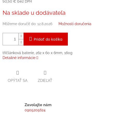
50,50 € bez DPH
Jednotková
Na sklade u dodávateľa
cena:
Môžeme doručiť do:
12.8.2026
Možnosti doručenia
Pridať do košíka
tříčlánková baterie, 262 x 60 x 6mm, 160g
Detailné informácie
OPÝTAŤ SA
ZDIEĽAŤ
Zavolajte nám
0905205624