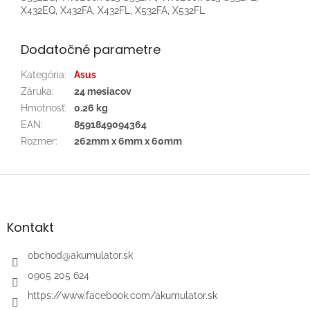
X432EQ, X432FA, X432FL, X532FA, X532FL
Dodatočné parametre
Kategória
:
Asus
Záruka
:
24 mesiacov
Hmotnosť
:
0.26 kg
EAN
:
8591849094364
Rozmer
:
262mm x 6mm x 60mm
Z
á
p
ä
Kontakt
t
i
obchod
@
akumulator.sk
e
0905 205 624
https://www.facebook.com/akumulator.sk