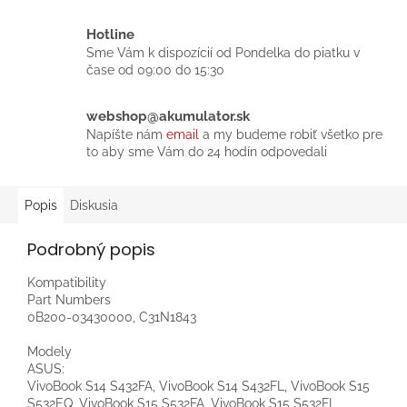
Hotline
Sme Vám k dispozícií od Pondelka do piatku v
čase od 09:00 do 15:30
webshop@akumulator.sk
Napíšte nám
email
a my budeme robiť všetko pre
to aby sme Vám do 24 hodín odpovedali
Popis
Diskusia
Podrobný popis
Kompatibility
Part Numbers
0B200-03430000, C31N1843
Modely
ASUS:
VivoBook S14 S432FA, VivoBook S14 S432FL, VivoBook S15
S532EQ, VivoBook S15 S532FA, VivoBook S15 S532FL,