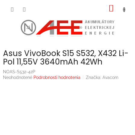
Prejsť
NÁKU
na
obsah
KOŠÍK
Asus VivoBook S15 S532, X432 Li-
Pol 11,55V 3640mAh 42Wh
NOAS-S532-42P
Priemerné
Neohodnotené
Podrobnosti hodnotenia
Značka:
Avacom
hodnotenie
produktu
je
0,0
z
5
hviezdičiek.