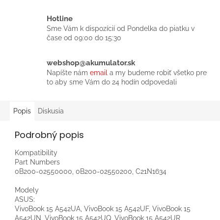
Hotline
Sme Vám k dispozícií od Pondelka do piatku v
čase od 09:00 do 15:30
webshop@akumulator.sk
Napíšte nám
email
a my budeme robiť všetko pre
to aby sme Vám do 24 hodín odpovedali
Popis
Diskusia
Podrobný popis
Kompatibility
Part Numbers
0B200-02550000, 0B200-02550200, C21N1634
Modely
ASUS:
VivoBook 15 A542UA, VivoBook 15 A542UF, VivoBook 15
A542UN, VivoBook 15 A542UQ, VivoBook 15 A542UR,