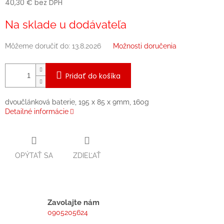
40,30 € bez DPH
Jednotková
Na sklade u dodávateľa
cena:
Môžeme doručiť do:
13.8.2026
Možnosti doručenia
Pridať do košíka
dvoučlánková baterie, 195 x 85 x 9mm, 160g
Detailné informácie
OPÝTAŤ SA
ZDIEĽAŤ
Zavolajte nám
0905205624