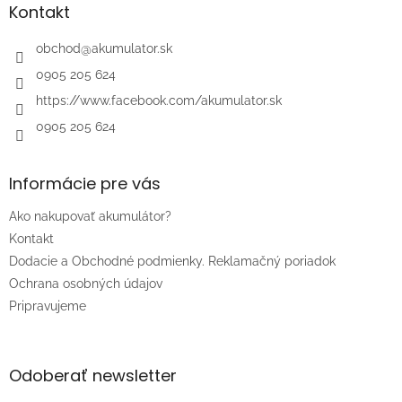
ä
Kontakt
t
i
obchod
@
akumulator.sk
e
0905 205 624
https://www.facebook.com/akumulator.sk
0905 205 624
Informácie pre vás
Ako nakupovať akumulátor?
Kontakt
Dodacie a Obchodné podmienky. Reklamačný poriadok
Ochrana osobných údajov
Pripravujeme
Odoberať newsletter