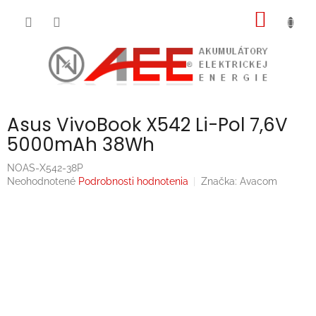
Prejsť
NÁKU
na
obsah
KOŠÍK
Asus VivoBook X542 Li-Pol 7,6V
5000mAh 38Wh
NOAS-X542-38P
Priemerné
Neohodnotené
Podrobnosti hodnotenia
Značka:
Avacom
hodnotenie
produktu
je
0,0
z
5
hviezdičiek.