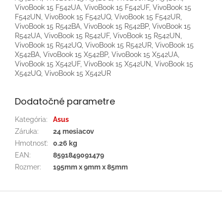
VivoBook 15 F542UA, VivoBook 15 F542UF, VivoBook 15
F542UN, VivoBook 15 F542UQ, VivoBook 15 F542UR,
VivoBook 15 R542BA, VivoBook 15 R542BP, VivoBook 15
R542UA, VivoBook 15 R542UF, VivoBook 15 R542UN,
VivoBook 15 R542UQ, VivoBook 15 R542UR, VivoBook 15
X542BA, VivoBook 15 X542BP, VivoBook 15 X542UA,
VivoBook 15 X542UF, VivoBook 15 X542UN, VivoBook 15
X542UQ, VivoBook 15 X542UR
Dodatočné parametre
Kategória
:
Asus
Záruka
:
24 mesiacov
Hmotnosť
:
0.26 kg
EAN
:
8591849091479
Rozmer
:
195mm x 9mm x 85mm
Z
á
p