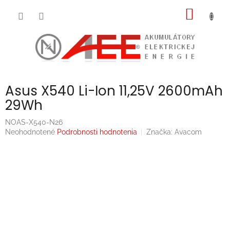
Prejsť
NÁKU
na
obsah
KOŠÍK
Asus X540 Li-Ion 11,25V 2600mAh
29Wh
NOAS-X540-N26
Priemerné
Neohodnotené
Podrobnosti hodnotenia
Značka:
Avacom
hodnotenie
produktu
je
0,0
z
5
hviezdičiek.