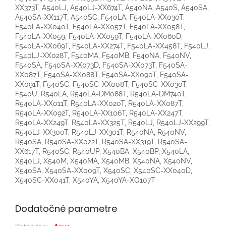
XX373T, A540LJ, A540LJ-XX674T, A540NA, A540S, A540SA,
A540SA-XX117T, A540SC, F540LA, F540LA-XX030T,
F540LA-XX040T, F540LA-XX057T, F540LA-XX058T,
F540LA-XX059, F540LA-XX059T, F540LA-XX060D,
F540LA-XX069T, F540LA-XX274T, F540LA-XX458T, F540LJ,
F540LJ-XX028T, F540MA, F540MB, F540NA, F540NV,
F540SA, F540SA-XX073D, F540SA-XX073T, F540SA-
XX087T, F540SA-XX088T, F540SA-XX090T, F540SA-
XX091T, F540SC, F540SC-XX008T, F540SC-XX030T,
F540U, R540LA, R540LA-DM088T, R540LA-DM740T,
R540LA-XX011T, R540LA-XX020T, R540LA-XX087T,
R540LA-XX092T, R540LA-XX106T, R540LA-XX247T,
R540LA-XX249T, R540LA-XX325T, R540LJ, R540LJ-XX299T,
R540LJ-XX300T, R540LJ-XX301T, R540NA, R540NV,
R540SA, R540SA-XX022T, R540SA-XX319T, R540SA-
XX617T, R540SC, R540UP, X540BA, X540BP, X540LA,
X540LJ, X540M, X540MA, X540MB, X540NA, X540NV,
X540SA, X540SA-XX009T, X540SC, X540SC-XX040D,
X540SC-XX041T, X540YA, X540YA-XO107T
Dodatočné parametre