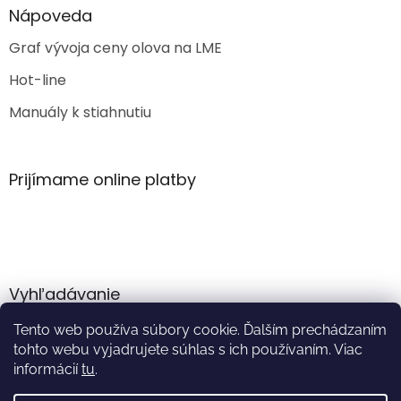
Nápoveda
Graf vývoja ceny olova na LME
Hot-line
Manuály k stiahnutiu
Prijímame online platby
Vyhľadávanie
Tento web používa súbory cookie. Ďalším prechádzaním
HĽADAŤ
tohto webu vyjadrujete súhlas s ich používaním. Viac
informácií
tu
.