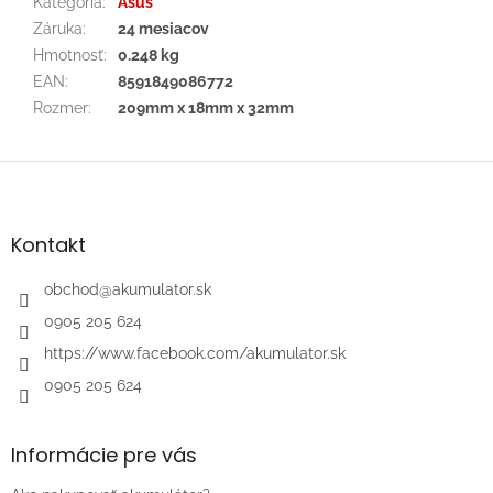
Kategória
:
Asus
Záruka
:
24 mesiacov
Hmotnosť
:
0.248 kg
EAN
:
8591849086772
Rozmer
:
209mm x 18mm x 32mm
Z
á
p
ä
Kontakt
t
i
obchod
@
akumulator.sk
e
0905 205 624
https://www.facebook.com/akumulator.sk
0905 205 624
Informácie pre vás