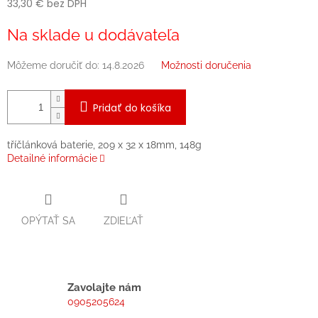
33,30 € bez DPH
Jednotková
Na sklade u dodávateľa
cena:
Môžeme doručiť do:
14.8.2026
Možnosti doručenia
Pridať do košíka
tříčlánková baterie, 209 x 32 x 18mm, 148g
Detailné informácie
OPÝTAŤ SA
ZDIEĽAŤ
Zavolajte nám
0905205624