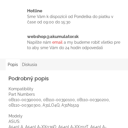
Hotline
Sme Vám k dispozícií od Pondelka do piatku v
čase od 09:00 do 15:30
webshop@akumulator.sk
Napíšte nám
email
a my budeme robiť všetko pre
to aby sme Vám do 24 hodín odpovedali
Popis
Diskusia
Podrobný popis
Kompatibility
Part Numbers
0B110-00390000, 0B110-00390100, 0B110-00390200,
0B110-00390300, A31LO4Q, A31N1519
Modely
ASUS:
A540LA, A540LA-XX039D, A540LA-XX202T, A540LA-