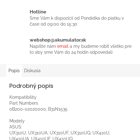
Hotline
Sme Vám k dispozícií od Pondelka do piatku v
čase od 09:00 do 15:30
webshop@akumulator.sk
Napíšte nám
email
a my budeme robiť všetko pre
to aby sme Vám do 24 hodín odpovedali
Popis
Diskusia
Podrobný popis
Kompatibility
Part Numbers
0B200-02020000, B31N1535
Modely
ASUS:
UX310U, UX310UA, UX310UF, UX310UQ, UX410U,
UX410UA, UX410UF, UX410UQ