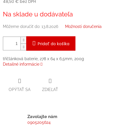
48,50 € bez DPH
Jednotková
Na sklade u dodávateľa
cena:
Môžeme doručiť do:
13.8.2026
Možnosti doručenia
Pridať do košíka
tříčlánková baterie, 278 x 64 x 6,5mm, 200g
Detailné informácie
OPÝTAŤ SA
ZDIEĽAŤ
Zavolajte nám
0905205624