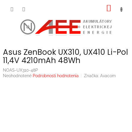
Prejsť
NÁKU
na
obsah
KOŠÍK
Asus ZenBook UX310, UX410 Li-Pol
11,4V 4210mAh 48Wh
NOAS-UX310-48P
Priemerné
Neohodnotené
Podrobnosti hodnotenia
Značka:
Avacom
hodnotenie
produktu
je
0,0
z
5
hviezdičiek.