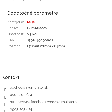
Dodatočné parametre
Kategória
:
Asus
Záruka
:
24 mesiacov
Hmotnosť
:
0.3 kg
EAN
:
8591849090601
Rozmer
:
278mm x 7mm x 64mm
Z
á
p
ä
Kontakt
t
i
obchod
@
akumulator.sk
e
0905 205 624
https://www.facebook.com/akumulator.sk
0905 205 624